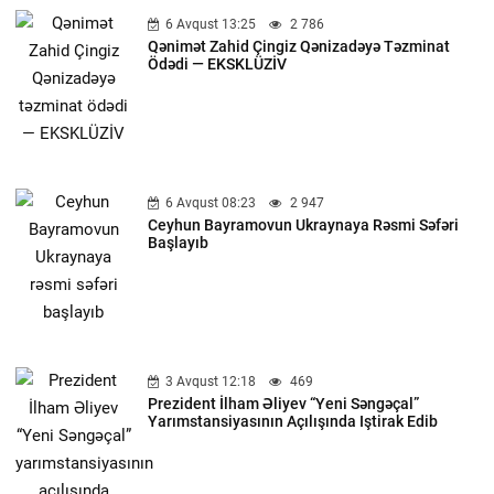
6 Avqust 13:25
2 786
Qənimət Zahid Çingiz Qənizadəyə Təzminat
Ödədi — EKSKLÜZİV
6 Avqust 08:23
2 947
Ceyhun Bayramovun Ukraynaya Rəsmi Səfəri
Başlayıb
3 Avqust 12:18
469
Prezident İlham Əliyev “Yeni Səngəçal”
Yarımstansiyasının Açılışında Iştirak Edib