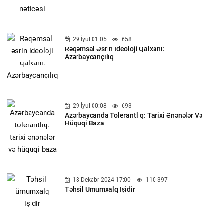
29 İyul 01:05
658
Rəqəmsal Əsrin Ideoloji Qalxanı:
Azərbaycançılıq
29 İyul 00:08
693
Azərbaycanda Tolerantlıq: Tarixi Ənənələr Və
Hüquqi Baza
18 Dekabr 2024 17:00
110 397
Təhsil Ümumxalq Işidir