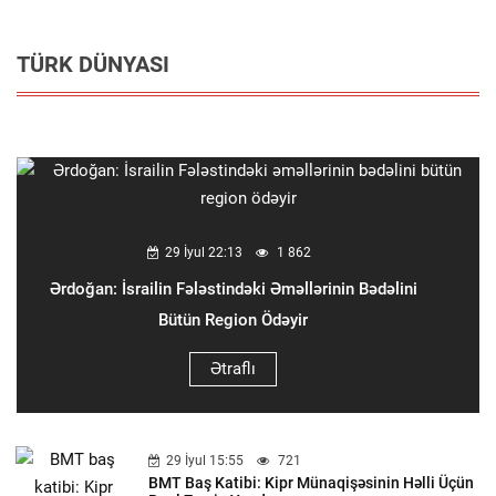
TÜRK DÜNYASI
29 İyul 22:13
1 862
Ərdoğan: İsrailin Fələstindəki Əməllərinin Bədəlini
Bütün Region Ödəyir
Ətraflı
29 İyul 15:55
721
BMT Baş Katibi: Kipr Münaqişəsinin Həlli Üçün