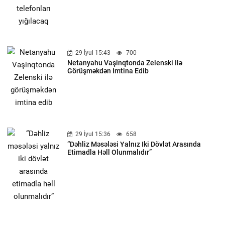
29 İyul 15:43
700
Netanyahu Vaşinqtonda Zelenski Ilə
Görüşməkdən Imtina Edib
29 İyul 15:36
658
“Dəhliz Məsələsi Yalnız Iki Dövlət Arasında
Etimadla Həll Olunmalıdır”