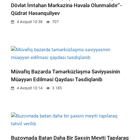
Dövlət İmtahan Mərkəzinə Həvalə Olunmalıdır”-
Qüdrət Həsənquliyev
4 Avqust 10:38
707
Müvafiq Bazarda Təmərküzləşmə Səviyyəsinin
Müəyyən Edilməsi Qaydası Təsdiqlənib
4 Avqust 10:14
3 185
Buzovnada Batan Daha Bir Şəxsin Meyiti Tapılaraq