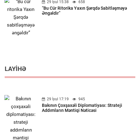
29 İyul 15:38
658
“Bu Cür Ritorika Yaxın Şərqdə Sabitləşməyə
Əngəldir”
LAYIHƏ
29 İyul 17:19
945
Bakının Çoxşaxəli Diplomatiyası: Strateji
Addımların Məntiqi Nəticəsi