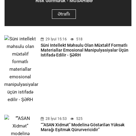
Risk Görmürük - MÜSAHİBƏ
Ətraflı
29 İyul 15:16
518
Süni Intellekt Məhsulu Olan Müxtəlif Formatlı
Materiallar Emosional Manipulyasiyalar Üçün
Istifadə Edilir - ŞƏRH
28 İyul 16:53
525
“”ASAN Xidmət” Modelinə Göstərilən Yüksək
Marağı Eşitmək Qürurvericidir”