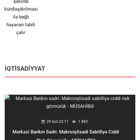
İQTISADIYYAT
29 İyul 23:17
1 883
Mərkəzi Bankın Sədri: Makroiqtisadi Sabitliyə Ciddi