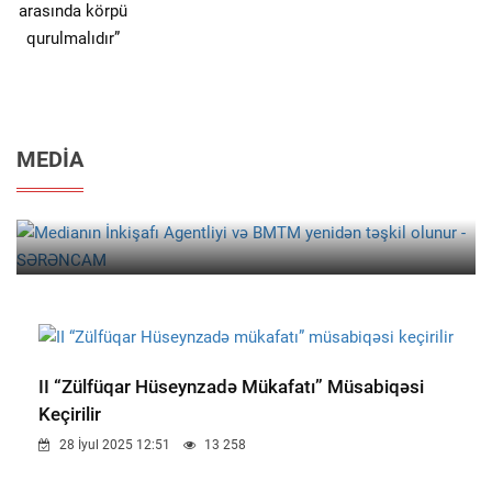
29 İyul 15:52
665
MEDIA
MEDIA
Medianın İnkişafı Agentliyi Və BMTM Yenidən Təşkil Olunur
- SƏRƏNCAM
II “Zülfüqar Hüseynzadə Mükafatı” Müsabiqəsi
Keçirilir
28 İyul 2025 12:51
13 258