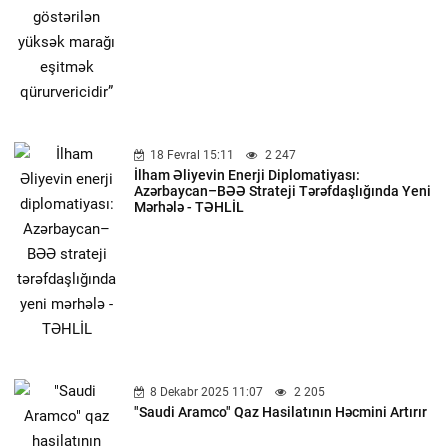
18 Fevral 15:11
2 247
İlham Əliyevin Enerji Diplomatiyası:
Azərbaycan–BƏƏ Strateji Tərəfdaşlığında Yeni
Mərhələ - TƏHLİL
8 Dekabr 2025 11:07
2 205
"Saudi Aramco" Qaz Hasilatının Həcmini Artırır