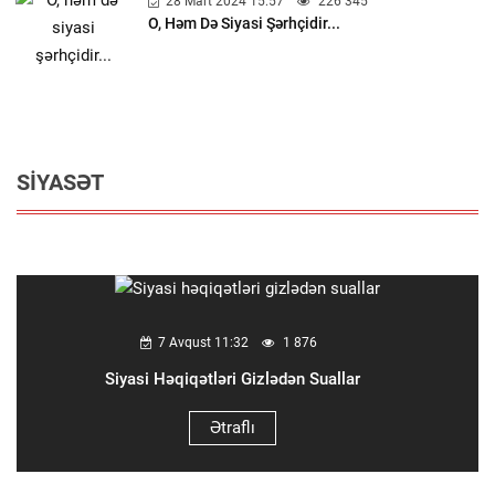
28 Mart 2024 15:57
226 345
O, Həm Də Siyasi Şərhçidir...
SIYASƏT
7 Avqust 11:32
1 876
Siyasi Həqiqətləri Gizlədən Suallar
Ətraflı