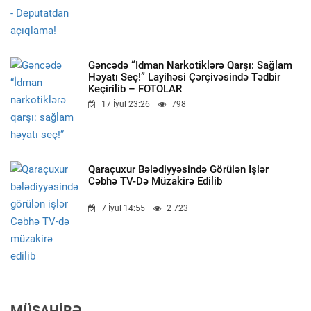
Gəncədə “İdman Narkotiklərə Qarşı: Sağlam
Həyatı Seç!”
Layihəsi Çərçivəsində Tədbir
Keçirilib – FOTOLAR
17 İyul 23:26
798
Qaraçuxur Bələdiyyəsində Görülən Işlər
Cəbhə TV-Də Müzakirə Edilib
7 İyul 14:55
2 723
MÜSAHIBƏ