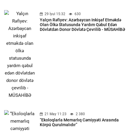
29 İyul 15:32
630
Yalçın Rəfiyev: Azərbaycan Inkişaf Etməkdə
Olan Ölkə Statusunda Yardım Qəbul Edən
Dövlətdən Donor Dövlətə Çevrilib - MÜSAHİBƏ
21 May 11:23
2 380
“Ekoloqlarla Memarlıq Cəmiyyəti Arasında
Körpü Qurulmalıdır”