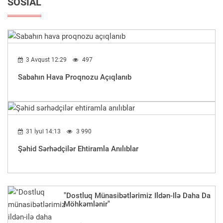
SOSIAL
3 Avqust 12:29
497
Sabahın Hava Proqnozu Açıqlanıb
31 İyul 14:13
3 990
Şəhid Sərhədçilər Ehtiramla Anılıblar
"Dostluq Münasibətlərimiz Ildən-Ilə Daha Da
Möhkəmlənir"