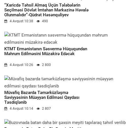
“Xaricdə Təhsil Almaq Üçün Tələbələrin
Seçilməsi Dövlət İmtahan Mərkəzinə Həvalə
Olunmalıdır”-Qüdrət Həsənquliyev
4 Avqust 10:38
490
KTMT Ermənistanın Səsvermə Hüququndan
Məhrum Edilməsini Müzakirə Edəcək
4 Avqust 10:26
2 800
Müvafiq Bazarda Təmərküzləşmə
Səviyyəsinin Müəyyən Edilməsi Qaydası
Təsdiqlənib
4 Avqust 10:14
2 807