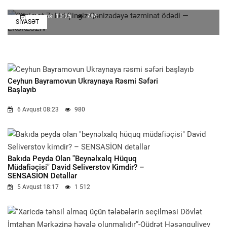
6 Avqust 13:25
784
SIYASƏT
Ceyhun Bayramovun Ukraynaya Rəsmi Səfəri
Başlayıb
6 Avqust 08:23
980
Bakıda Peyda Olan "beynəlxalq Hüquq
Müdafiəçisi" David Seliverstov Kimdir? –
SENSASİON Detallar
5 Avqust 18:17
1 512