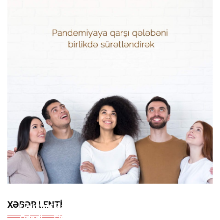
XƏBƏR LENTI
Qənimət Zahid Çingiz Qənizadəyə Təzminat
Ödədi — EKSKLÜZİV