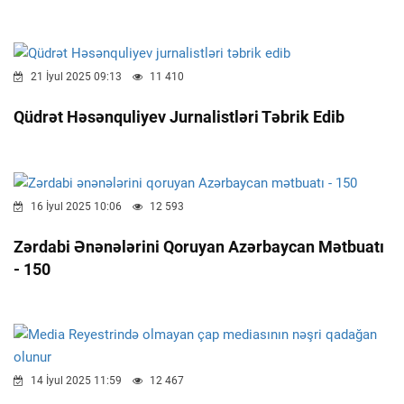
21 İyul 2025 09:13
11 410
Qüdrət Həsənquliyev Jurnalistləri Təbrik Edib
16 İyul 2025 10:06
12 593
Zərdabi Ənənələrini Qoruyan Azərbaycan Mətbuatı
- 150
14 İyul 2025 11:59
12 467