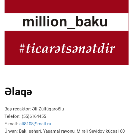
Əlaqə
Baş redaktor: Əli Zülfüqaroğlu
Telefon: (55)6164455
E-mail:
ali8108@mail.ru
Ünvan: Bakı şəhəri, Yasamal rayonu, Mirəli Seyidov küçəsi 60