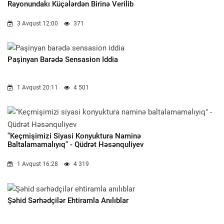
Rayonundakı Küçələrdən Birinə Verilib
3 Avqust 12:00
371
Paşinyan Barədə Sensasion Iddia
1 Avqust 20:11
4 501
"Keçmişimizi Siyasi Konyuktura Naminə
Baltalamamalıyıq" - Qüdrət Həsənquliyev
1 Avqust 16:28
4 319
Şəhid Sərhədçilər Ehtiramla Anılıblar