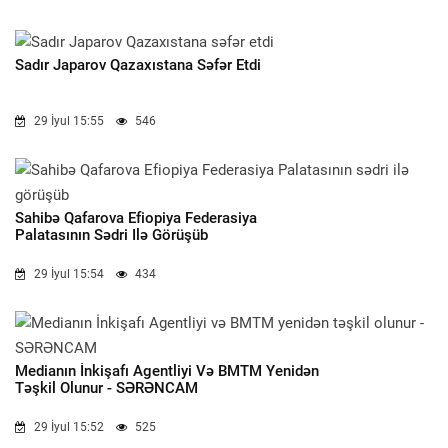
Sadır Japarov Qazaxıstana Səfər Etdi
29 İyul 15:55
546
Sahibə Qafarova Efiopiya Federasiya
Palatasının Sədri Ilə Görüşüb
29 İyul 15:54
434
Medianın İnkişafı Agentliyi Və BMTM Yenidən
Təşkil Olunur - SƏRƏNCAM
29 İyul 15:52
525