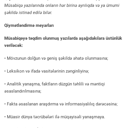
Müsabiqə yazılarında onların hər birinə ayrılıqda və ya ümumi
şəkildə istinad edilə bilər.
Qiymətləndirmə meyarları
Müsabiqəyə təqdim olunmuş yazılarda aşağıdakılara üstünlük
veriləcək:
• Mövzunun dolğun və geniş şəkildə əhatə olunmasına;
• Leksikon və ifadə vasitələrinin zənginliyinə;
• Analitik yanaşma, faktların düzgün təhlili və məntiqi
əsaslandırılmasına;
• Fakta əsaslanan araşdırma və informasiyalılıq dərəcəsinə;
• Müasir dünya təcrübələri ilə müqayisəli yanaşmaya.