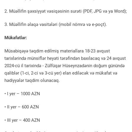
2. Müəllifin şəxsiyyət vəsiqəsinin surəti (PDF, JPG və ya Word);
3. Müəllifin əlaqə vasitələri (mobil nömrə və e-poçt).
Mükafatlar:
Müsabiqəyə təqdim edilmiş materiallara 18-23 avqust
tarixlərində münsiflər heyəti tərəfindən baxılacaq və 24 avqust
2024-cü il tarixində - Zülfüqar Hüseynzadənin doğum günündə
qaliblər (1-ci, 2-ci və 3-cü yer) elan ediləcək və mükafat və
hədiyyələr təqdim olunacaq.
• I yer – 1000 AZN
• II yer – 600 AZN
• III yer – 400 AZN