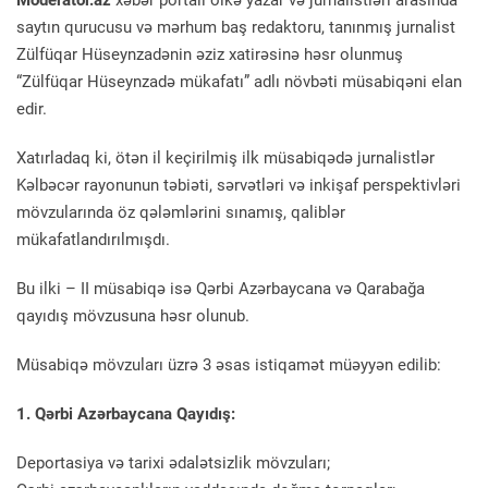
Moderator.az
xəbər portalı ölkə yazar və jurnalistləri arasında
saytın qurucusu və mərhum baş redaktoru, tanınmış jurnalist
Zülfüqar Hüseynzadənin əziz xatirəsinə həsr olunmuş
“Zülfüqar Hüseynzadə mükafatı” adlı növbəti müsabiqəni elan
edir.
Xatırladaq ki, ötən il keçirilmiş ilk müsabiqədə jurnalistlər
Kəlbəcər rayonunun təbiəti, sərvətləri və inkişaf perspektivləri
mövzularında öz qələmlərini sınamış, qaliblər
mükafatlandırılmışdı.
Bu ilki – II müsabiqə isə Qərbi Azərbaycana və Qarabağa
qayıdış mövzusuna həsr olunub.
Müsabiqə mövzuları üzrə 3 əsas istiqamət müəyyən edilib:
1. Qərbi Azərbaycana Qayıdış:
Deportasiya və tarixi ədalətsizlik mövzuları;