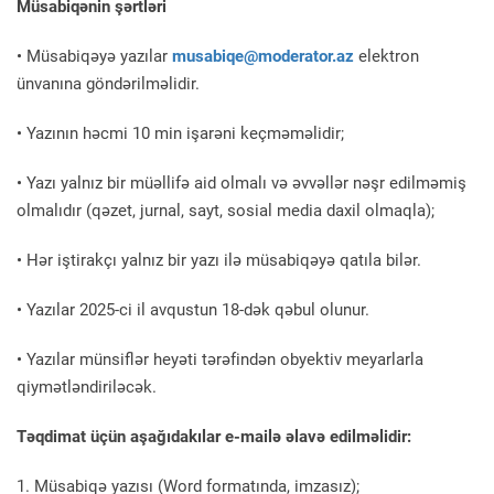
Müsabiqənin şərtləri
• Müsabiqəyə yazılar
musabiqe@moderator.az
elektron
ünvanına göndərilməlidir.
• Yazının həcmi 10 min işarəni keçməməlidir;
• Yazı yalnız bir müəllifə aid olmalı və əvvəllər nəşr edilməmiş
olmalıdır (qəzet, jurnal, sayt, sosial media daxil olmaqla);
• Hər iştirakçı yalnız bir yazı ilə müsabiqəyə qatıla bilər.
• Yazılar 2025-ci il avqustun 18-dək qəbul olunur.
• Yazılar münsiflər heyəti tərəfindən obyektiv meyarlarla
qiymətləndiriləcək.
Təqdimat üçün aşağıdakılar e-mailə əlavə edilməlidir:
1. Müsabiqə yazısı (Word formatında, imzasız);