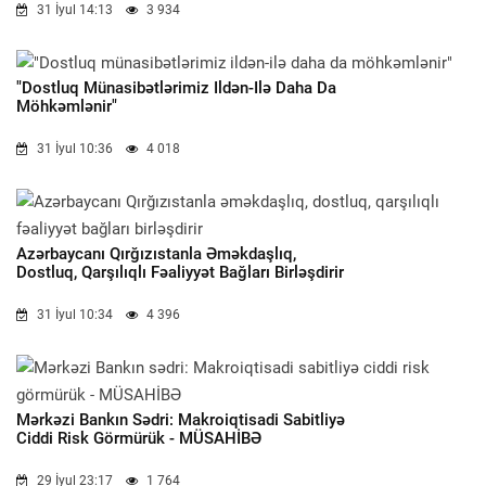
31 İyul 14:13
3 934
"Dostluq Münasibətlərimiz Ildən-Ilə Daha Da
Möhkəmlənir"
31 İyul 10:36
4 018
Azərbaycanı Qırğızıstanla Əməkdaşlıq,
Dostluq, Qarşılıqlı Fəaliyyət Bağları Birləşdirir
31 İyul 10:34
4 396
Mərkəzi Bankın Sədri: Makroiqtisadi Sabitliyə
Ciddi Risk Görmürük - MÜSAHİBƏ
29 İyul 23:17
1 764