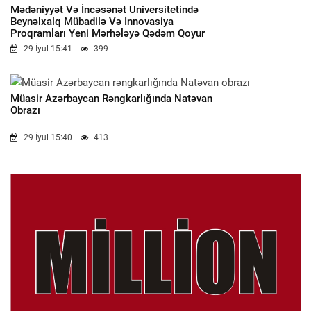
Mədəniyyət Və İncəsənət Universitetində
Beynəlxalq Mübadilə Və Innovasiya
Proqramları Yeni Mərhələyə Qədəm Qoyur
29 İyul 15:41
399
Müasir Azərbaycan Rəngkarlığında Natəvan
Obrazı
29 İyul 15:40
413