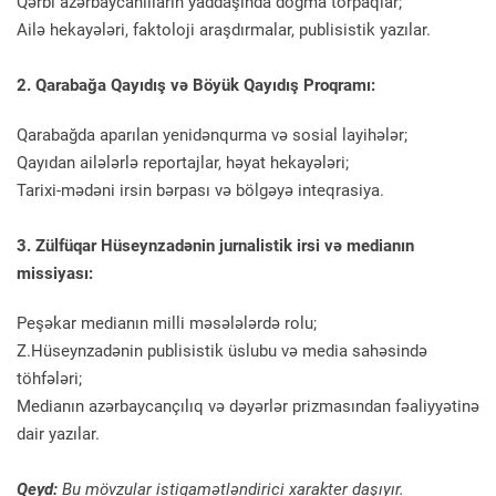
Qərbi azərbaycanlıların yaddaşında doğma torpaqlar;
Ailə hekayələri, faktoloji araşdırmalar, publisistik yazılar.
2. Qarabağa Qayıdış və Böyük Qayıdış Proqramı:
Qarabağda aparılan yenidənqurma və sosial layihələr;
Qayıdan ailələrlə reportajlar, həyat hekayələri;
Tarixi-mədəni irsin bərpası və bölgəyə inteqrasiya.
3. Zülfüqar Hüseynzadənin jurnalistik irsi və medianın
missiyası:
Peşəkar medianın milli məsələlərdə rolu;
Z.Hüseynzadənin publisistik üslubu və media sahəsində
töhfələri;
Medianın azərbaycançılıq və dəyərlər prizmasından fəaliyyətinə
dair yazılar.
Qeyd:
Bu mövzular istiqamətləndirici xarakter daşıyır.