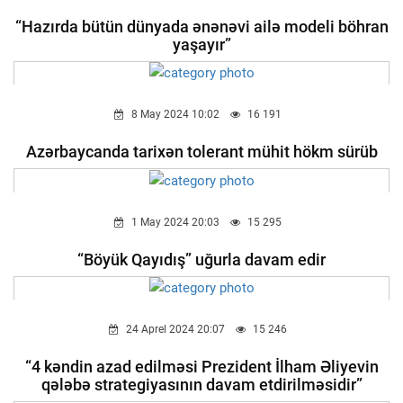
“Hazırda bütün dünyada ənənəvi ailə modeli böhran
yaşayır”
8 May 2024 10:02
16 191
Azərbaycanda tarixən tolerant mühit hökm sürüb
1 May 2024 20:03
15 295
“Böyük Qayıdış” uğurla davam edir
24 Aprel 2024 20:07
15 246
“4 kəndin azad edilməsi Prezident İlham Əliyevin
qələbə strategiyasının davam etdirilməsidir”