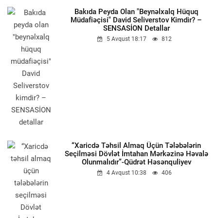
Bakıda Peyda Olan "beynəlxalq Hüquq
Müdafiəçisi" David Seliverstov Kimdir? –
SENSASİON Detallar
5 Avqust 18:17
812
“Xaricdə Təhsil Almaq Üçün Tələbələrin
Seçilməsi Dövlət İmtahan Mərkəzinə Həvalə
Olunmalıdır”-Qüdrət Həsənquliyev
4 Avqust 10:38
406