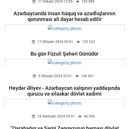
11 Dekabr 2024 12:50
105 889
Azərbaycanda insan hüquq və azadlıqlarının
qorunması ali dəyər hesab edilir
17 Oktyabr 2024 00:01
133 623
Bu gün Füzuli Şəhəri Günüdür
9 Oktyabr 2024 20:01
136 451
Heydər Əliyev - Azərbaycan xalqının yaddaşında
qurucu və xilaskar dövlət xadimi
18 Sentyabr 2024 20:01
46 956
“Qarabağın və Şərqi Zəngəzurun bərpası dövlət