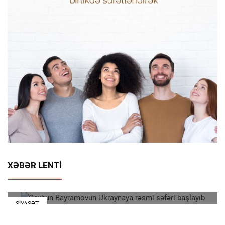
Ceyhun Bayramovun Ukraynaya Rəsmi Səfəri
XƏBƏR LENTI
Başlayıb
08:23
245
SIYASƏT