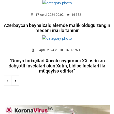
17 Aprel 2024 20:02
16 352
Azərbaycan beynəlxalq aləmdə malik olduğu zəngin
mədəni irsi ilə tanınır
3 Aprel 2024 20:10
18 921
“Dünya tarixçiləri Xocalı soyqırmını XX əsrin ən
dəhşətli favciələri olan Xatın, Lidise faciələri ilə
müqayisə edirlər”