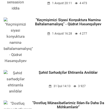
1 Avqust 20:11
4 473
"Keçmişimizi Siyasi Konyuktura Naminə
Baltalamamalıyıq" - Qüdrət Həsənquliyev
1 Avqust 16:28
4 277
Şəhid Sərhədçilər Ehtiramla Anılıblar
31 İyul 14:13
3 927
"Dostluq Münasibətlərimiz Ildən-Ilə Daha Da
Möhkəmlənir"