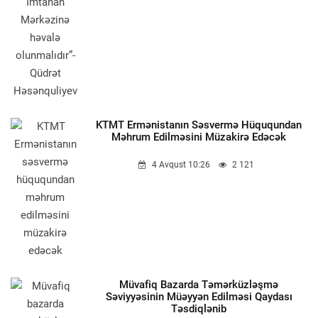
KTMT Ermənistanın Səsvermə Hüququndan
Məhrum Edilməsini Müzakirə Edəcək
4 Avqust 10:26
2 121
Müvafiq Bazarda Təmərküzləşmə
Səviyyəsinin Müəyyən Edilməsi Qaydası
Təsdiqlənib