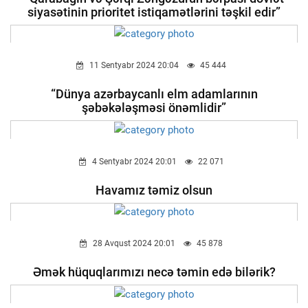
siyasətinin prioritet istiqamətlərini təşkil edir”
11 Sentyabr 2024 20:04
45 444
“Dünya azərbaycanlı elm adamlarının
şəbəkələşməsi önəmlidir”
4 Sentyabr 2024 20:01
22 071
Havamız təmiz olsun
28 Avqust 2024 20:01
45 878
Əmək hüquqlarımızı necə təmin edə bilərik?