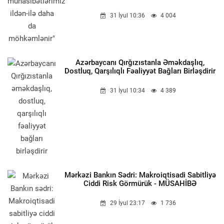
31 İyul 10:36
4 004
Azərbaycanı Qırğızıstanla Əməkdaşlıq,
Dostluq, Qarşılıqlı Fəaliyyət Bağları Birləşdirir
31 İyul 10:34
4 389
Mərkəzi Bankın Sədri: Makroiqtisadi Sabitliyə
Ciddi Risk Görmürük - MÜSAHİBƏ
29 İyul 23:17
1 736