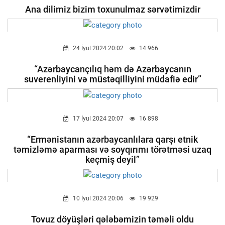
Ana dilimiz bizim toxunulmaz sərvətimizdir
24 İyul 2024 20:02
14 966
“Azərbaycançılıq həm də Azərbaycanın
suverenliyini və müstəqilliyini müdafiə edir”
17 İyul 2024 20:07
16 898
“Ermənistanın azərbaycanlılara qarşı etnik
təmizləmə aparması və soyqırımı törətməsi uzaq
keçmiş deyil”
10 İyul 2024 20:06
19 929
Tovuz döyüşləri qələbəmizin təməli oldu