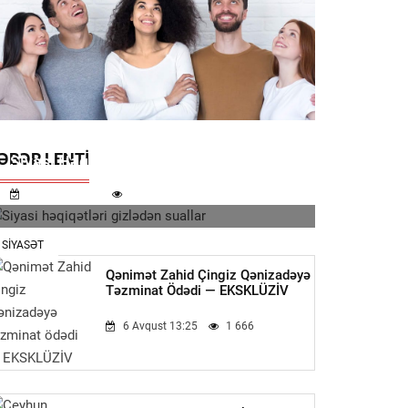
ƏBƏR LENTI
Siyasi Həqiqətləri Gizlədən Suallar
7 Avqust 11:32
742
SIYASƏT
Qənimət Zahid Çingiz Qənizadəyə
Təzminat Ödədi — EKSKLÜZİV
6 Avqust 13:25
1 666