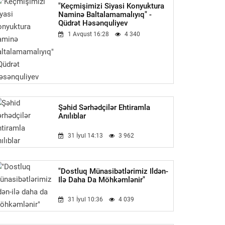
"Keçmişimizi Siyasi Konyuktura
Naminə Baltalamamalıyıq" -
Qüdrət Həsənquliyev
1 Avqust 16:28
4 340
Şəhid Sərhədçilər Ehtiramla
Anılıblar
31 İyul 14:13
3 962
"Dostluq Münasibətlərimiz Ildən-
Ilə Daha Da Möhkəmlənir"
31 İyul 10:36
4 039