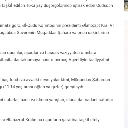
 təşkil edilən 16-cı yay düşərgələrində iştirak edən Qüdsdən
mata görə, Əl-Qüds Komitəsinin prezidenti Əlahəzrət Kral VI
təşəbbüs Suverenin Müqəddəs Şəhərə və onun sakinlərinə
ən qadınlar, uşaqlar və həssas vəziyyətdə olanlara
sitəsilə dəstəkləməyə həsr olunmuş Agentliyin fəaliyyətini
ər baş tutub və əvvəlki sessiyalar kimi, Müqəddəs Şəhərdən
 (11-14 yaş arası oğlan və qızlar) qarşılayıb.
 səfərlər, bədii və idman yarışları, eləcə də mədəni səfərlər
 Əlahəzrət Kralın bu uşaqların şərəfinə təşkil etdiyi