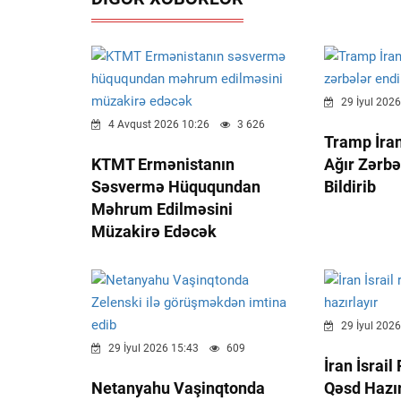
29 İyul 2026
4 Avqust 2026 10:26
3 626
Tramp İra
KTMT Ermənistanın
Ağır Zərbə
Səsvermə Hüququndan
Bildirib
Məhrum Edilməsini
Müzakirə Edəcək
29 İyul 2026
29 İyul 2026 15:43
609
İran İsrail
Netanyahu Vaşinqtonda
Qəsd Hazır