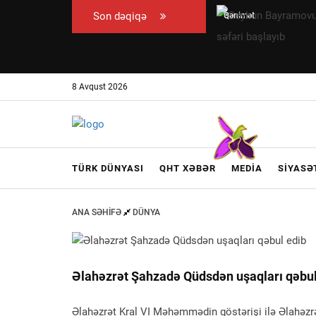
Son dəqiqə
Qənimət
Ceyhun
Zahid
Bayramovun
Çingiz
Ukraynaya
Qənizadəyə
rəsmi səfəri
8 Avqust 2026
təzminat
başlayıb
ödədi —
EKSKLÜZİV
TÜRK DÜNYASI
QHT XƏBƏR
MEDIA
SIYASƏ
ANA SƏHIFƏ
DÜNYA
Əlahəzrət Şahzadə Qüdsdən uşaqları qəbul
Əlahəzrət Kral VI Məhəmmədin göstərişi ilə Əlahəz