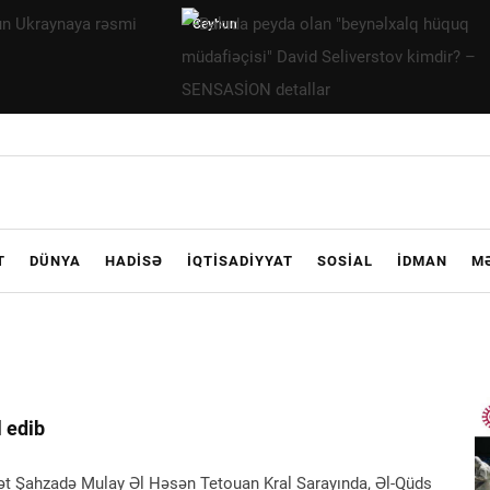
Bakıda
peyda olan
"beynəlxalq
hüquq
müdafiəçisi"
David
Seliverstov
kimdir? –
T
DÜNYA
HADISƏ
İQTISADIYYAT
SOSIAL
İDMAN
M
SENSASİON
detallar
 edib
rət Şahzadə Mulay Əl Həsən Tetouan Kral Sarayında, Əl-Qüds