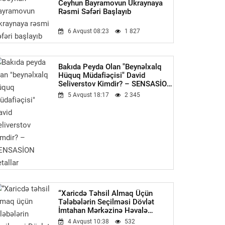
Ceyhun Bayramovun Ukraynaya
Rəsmi Səfəri Başlayıb
6 Avqust 08:23
1 827
Bakıda Peyda Olan "beynəlxalq
Hüquq Müdafiəçisi" David
Seliverstov Kimdir? – SENSASİON
Detallar
5 Avqust 18:17
2 345
“Xaricdə Təhsil Almaq Üçün
Tələbələrin Seçilməsi Dövlət
İmtahan Mərkəzinə Həvalə
Olunmalıdır”-Qüdrət Həsənquliyev
4 Avqust 10:38
532