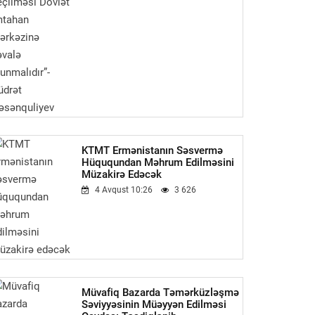
KTMT Ermənistanın Səsvermə
Hüququndan Məhrum Edilməsini
Müzakirə Edəcək
4 Avqust 10:26
3 626
Müvafiq Bazarda Təmərküzləşmə
Səviyyəsinin Müəyyən Edilməsi