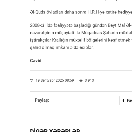
Əl-Qüds övladları daha sonra H.R.H-yə xatirə hədiyyə
2008-ci ildə fəaliyyətə başladığı gündən Beyt Mal Əl
nəzarətçinin müşayiəti ilə Müqəddəs Şəhərin müxtəl
iştirakçılar Krallığın müxtəlif bölgələrini kəşf etmək 
şahid olmaq imkanı əldə ediblər.
Cavid
19 Sentyabr 2025 08:59
3 913
Paylaş:
Fa
DIGƏR XƏBƏRLƏR