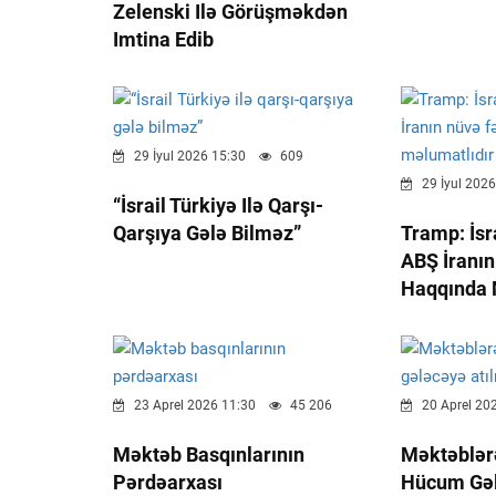
Zelenski Ilə Görüşməkdən
Imtina Edib
29 İyul 2026 15:30
609
29 İyul 2026
“İsrail Türkiyə Ilə Qarşı-
Qarşıya Gələ Bilməz”
Tramp: İsr
ABŞ İranın
Haqqında 
23 Aprel 2026 11:30
45 206
20 Aprel 20
Məktəb Basqınlarının
Məktəblər
Pərdəarxası
Hücum Gəl