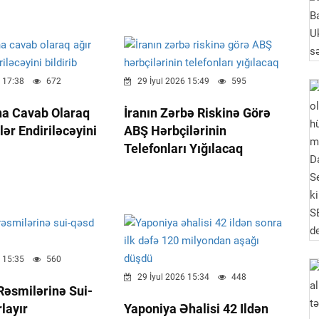
 17:38
672
29 İyul 2026 15:49
595
na Cavab Olaraq
İranın Zərbə Riskinə Görə
lər Endiriləcəyini
ABŞ Hərbçilərinin
Telefonları Yığılacaq
 15:35
560
29 İyul 2026 15:34
448
 Rəsmilərinə Sui-
layır
Yaponiya Əhalisi 42 Ildən