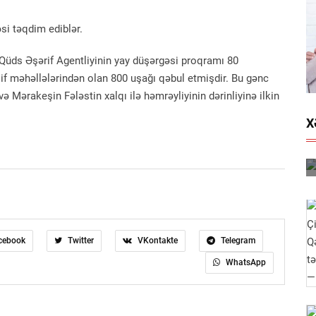
si təqdim ediblər.
-Qüds Əşərif Agentliyinin yay düşərgəsi proqramı 80
if məhəllələrindən olan 800 uşağı qəbul etmişdir. Bu gənc
və Mərakeşin Fələstin xalqı ilə həmrəyliyinin dərinliyinə ilkin
X
cebook
Twitter
VKontakte
Telegram
WhatsApp