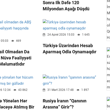
Sonra Ilk Dəfə 120
Milyondan Aşağı Düşdü
24 Aprel 2026 15:03
1 645
 05:03
469
Türkiyə Üzərindən Hesab
ail Olmadan Da
Aparmaq Odla Oynamaqdır
 Nüvə Fəaliyyəti
Məlumatlıdır
26 12:34
43 862
31 Mart 2026 17:48
1 897
ə Yönələn Hər
Rusiya İranın “qanının
əcəyə Atılmış Bir
Arasına” Girir”?