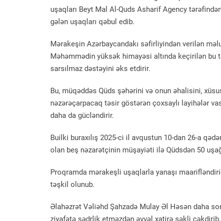
uşaqları Beyt Mal Al-Quds Asharif Agency tərəfindən
gələn uşaqları qəbul edib.
Mərakeşin Azərbaycandakı səfirliyindən verilən məlu
Məhəmmədin yüksək himayəsi altında keçirilən bu 
sarsılmaz dəstəyini əks etdirir.
Bu, müqəddəs Qüds şəhərini və onun əhalisini, xüsus
nəzərəçarpacaq təsir göstərən çoxsaylı layihələr va
daha da gücləndirir.
Builki buraxılış 2025-ci il avqustun 10-dan 26-a qəd
olan beş nəzarətçinin müşayiəti ilə Qüdsdən 50 uşağı
Proqramda mərakeşli uşaqlarla yanaşı maarifləndirici
təşkil olunub.
Əlahəzrət Vəliəhd Şahzadə Mulay Əl Həsən daha sonra
ziyafətə sədrlik etməzdən əvvəl xatirə şəkli çəkdirib.