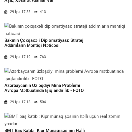
Aşıb, Xəsarət Alanlar Var
29 İyul 17:33
413
Bakının Çoxşaxəli Diplomatiyası: Strateji
Addımların Məntiqi Nəticəsi
29 İyul 17:19
763
Azərbaycanın Üzləşdiyi Mina Problemi
Avropa Mətbuatında Işıqlandırılıb - FOTO
29 İyul 17:18
504
BMT Baş Katibi: Kipr Münaqişəsinin Həlli