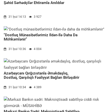
Şəhid Sərhədçilər Ehtiramla Anılıblar
31 İyul 14:13
3 927
"Dostluq Münasibətlərimiz Ildən-Ilə Daha Da
Möhkəmlənir"
31 İyul 10:36
4 004
Azərbaycanı Qırğızıstanla Əməkdaşlıq,
Dostluq, Qarşılıqlı Fəaliyyət Bağları Birləşdirir
31 İyul 10:34
4 389
Mərkəzi Bankın Sədri: Makroiqtisadi Sabitliyə