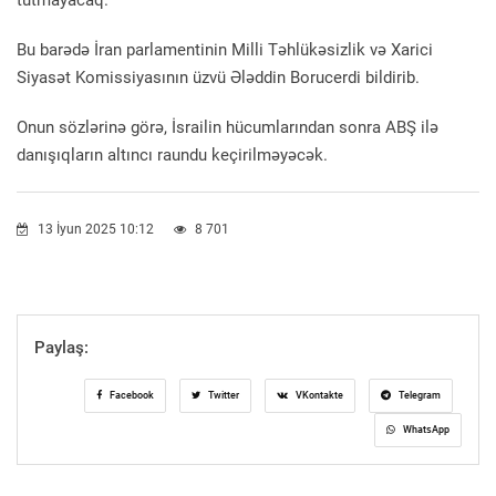
tutmayacaq.
Bu barədə İran parlamentinin Milli Təhlükəsizlik və Xarici
Siyasət Komissiyasının üzvü Ələddin Borucerdi bildirib.
Onun sözlərinə görə, İsrailin hücumlarından sonra ABŞ ilə
danışıqların altıncı raundu keçirilməyəcək.
13 İyun 2025 10:12
8 701
Paylaş:
Facebook
Twitter
VKontakte
Telegram
WhatsApp