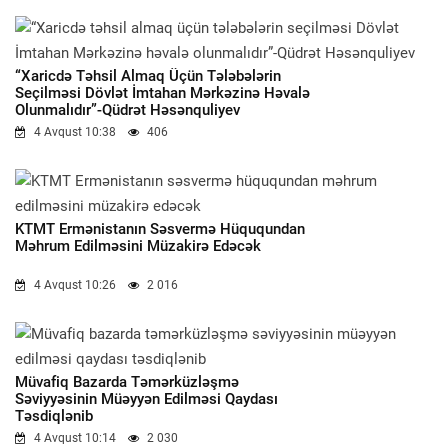
“Xaricdə Təhsil Almaq Üçün Tələbələrin
Seçilməsi Dövlət İmtahan Mərkəzinə Həvalə
Olunmalıdır”-Qüdrət Həsənquliyev
4 Avqust 10:38
406
KTMT Ermənistanın Səsvermə Hüququndan
Məhrum Edilməsini Müzakirə Edəcək
4 Avqust 10:26
2 016
Müvafiq Bazarda Təmərküzləşmə
Səviyyəsinin Müəyyən Edilməsi Qaydası
Təsdiqlənib
4 Avqust 10:14
2 030