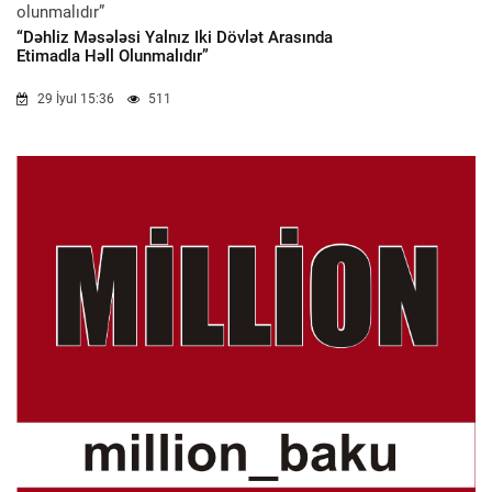
“Dəhliz Məsələsi Yalnız Iki Dövlət Arasında
Etimadla Həll Olunmalıdır”
29 İyul 15:36
511