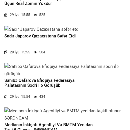
Üçün Real Zəmin Yoxdur
29 İyul 15:55
525
Sadır Japarov Qazaxıstana Səfər Etdi
29 İyul 15:55
504
Sahibə Qafarova Efiopiya Federasiya
Palatasının Sədri Ilə Görüşüb
29 İyul 15:54
434
Medianın İnkişafı Agentliyi Və BMTM Yenidən
Təşkil Olunur - SƏRƏNCAM