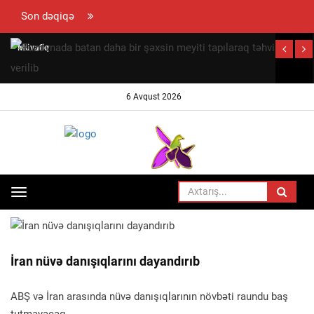
Son dəqiqə
Müvafiq
bazarda
təmərküzləşmə
6 Avqust 2026
səviyyəsinin
müəyyən
edilməsi
qaydası
t
təsdiqlənib
v
Toggle
ANA SƏHIFƏ
DÜNYA
navigation
İran nüvə danışıqlarını dayandırıb
ABŞ və İran arasında nüvə danışıqlarının növbəti raundu baş