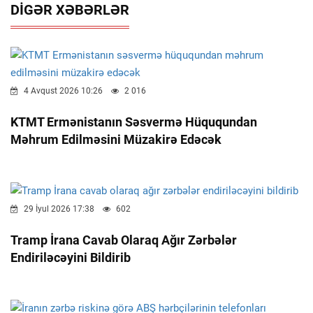
DIGƏR XƏBƏRLƏR
4 Avqust 2026 10:26
2 016
KTMT Ermənistanın Səsvermə Hüququndan
Məhrum Edilməsini Müzakirə Edəcək
29 İyul 2026 17:38
602
Tramp İrana Cavab Olaraq Ağır Zərbələr
Endiriləcəyini Bildirib