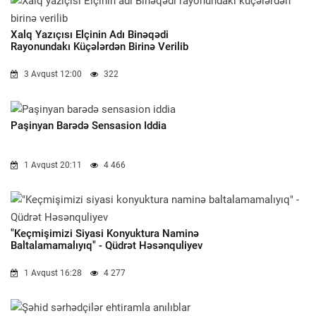
Xalq Yazıçısı Elçinin Adı Binəqədi
Rayonundakı Küçələrdən Birinə Verilib
3 Avqust 12:00
322
Paşinyan Barədə Sensasion Iddia
1 Avqust 20:11
4 466
"Keçmişimizi Siyasi Konyuktura Naminə
Baltalamamalıyıq" - Qüdrət Həsənquliyev
1 Avqust 16:28
4 277