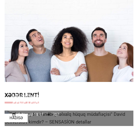
Bakıda Peyda Olan "beynəlxalq Hüquq
XƏBƏR LENTI
Müdafiəçisi" David Seliverstov Kimdir? –
SENSASİON Detallar
5 Avqust 18:17
707
HADISƏ