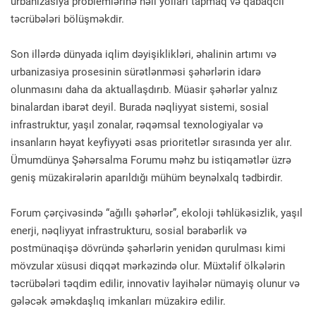
urbanizasiya problemlərinə həll yolları tapmaq və qabaqcıl
təcrübələri bölüşməkdir.
Son illərdə dünyada iqlim dəyişiklikləri, əhalinin artımı və
urbanizasiya prosesinin sürətlənməsi şəhərlərin idarə
olunmasını daha da aktuallaşdırıb. Müasir şəhərlər yalnız
binalardan ibarət deyil. Burada nəqliyyat sistemi, sosial
infrastruktur, yaşıl zonalar, rəqəmsal texnologiyalar və
insanların həyat keyfiyyəti əsas prioritetlər sırasında yer alır.
Ümumdünya Şəhərsalma Forumu məhz bu istiqamətlər üzrə
geniş müzakirələrin aparıldığı mühüm beynəlxalq tədbirdir.
Forum çərçivəsində “ağıllı şəhərlər”, ekoloji təhlükəsizlik, yaşıl
enerji, nəqliyyat infrastrukturu, sosial bərabərlik və
postmünaqişə dövründə şəhərlərin yenidən qurulması kimi
mövzular xüsusi diqqət mərkəzində olur. Müxtəlif ölkələrin
təcrübələri təqdim edilir, innovativ layihələr nümayiş olunur və
gələcək əməkdaşlıq imkanları müzakirə edilir.