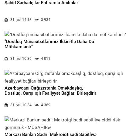
Şəhid Sərhədçilər Ehtiramla Anılıblar
31 İyul 14:13
3 934
"Dostluq Münasibətlərimiz Ildən-Ilə Daha Da
Möhkəmlənir"
31 İyul 10:36
4 011
Azərbaycanı Qırğızıstanla Əməkdaşlıq,
Dostluq, Qarşılıqlı Fəaliyyət Bağları Birləşdirir
31 İyul 10:34
4 389
Mərkəzi Bankın Sədri: Makroiqtisadi Sabitliyə