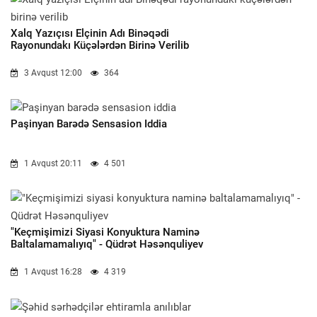
Xalq Yazıçısı Elçinin Adı Binəqədi
Rayonundakı Küçələrdən Birinə Verilib
3 Avqust 12:00
364
Paşinyan Barədə Sensasion Iddia
1 Avqust 20:11
4 501
"Keçmişimizi Siyasi Konyuktura Naminə
Baltalamamalıyıq" - Qüdrət Həsənquliyev
1 Avqust 16:28
4 319