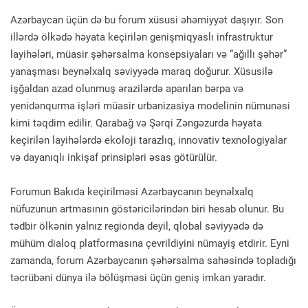
Azərbaycan üçün də bu forum xüsusi əhəmiyyət daşıyır. Son
illərdə ölkədə həyata keçirilən genişmiqyaslı infrastruktur
layihələri, müasir şəhərsalma konsepsiyaları və “ağıllı şəhər”
yanaşması beynəlxalq səviyyədə maraq doğurur. Xüsusilə
işğaldan azad olunmuş ərazilərdə aparılan bərpa və
yenidənqurma işləri müasir urbanizasiya modelinin nümunəsi
kimi təqdim edilir. Qarabağ və Şərqi Zəngəzurda həyata
keçirilən layihələrdə ekoloji tarazlıq, innovativ texnologiyalar
və dayanıqlı inkişaf prinsipləri əsas götürülür.
Forumun Bakıda keçirilməsi Azərbaycanın beynəlxalq
nüfuzunun artmasının göstəricilərindən biri hesab olunur. Bu
tədbir ölkənin yalnız regionda deyil, qlobal səviyyədə də
mühüm dialoq platformasına çevrildiyini nümayiş etdirir. Eyni
zamanda, forum Azərbaycanın şəhərsalma sahəsində topladığı
təcrübəni dünya ilə bölüşməsi üçün geniş imkan yaradır.