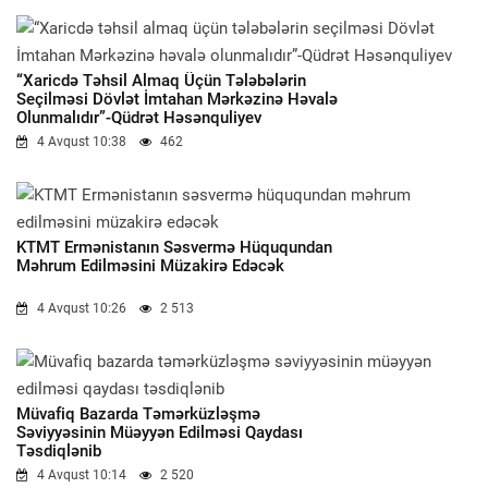
“Xaricdə Təhsil Almaq Üçün Tələbələrin
Seçilməsi Dövlət İmtahan Mərkəzinə Həvalə
Olunmalıdır”-Qüdrət Həsənquliyev
4 Avqust 10:38
462
KTMT Ermənistanın Səsvermə Hüququndan
Məhrum Edilməsini Müzakirə Edəcək
4 Avqust 10:26
2 513
Müvafiq Bazarda Təmərküzləşmə
Səviyyəsinin Müəyyən Edilməsi Qaydası
Təsdiqlənib
4 Avqust 10:14
2 520