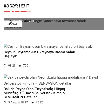
XƏBƏR LENTI
Qənimət Zahid Çingiz Qənizadəyə Təzminat
Ödədi — EKSKLÜZİV
13:25
490
SIYASƏT
Ceyhun Bayramovun Ukraynaya Rəsmi Səfəri
Başlayıb
08:23
700
Bakıda Peyda Olan "beynəlxalq Hüquq
Müdafiəçisi" David Seliverstov Kimdir? –
SENSASİON Detallar
5 Avqust 18:17
1 232