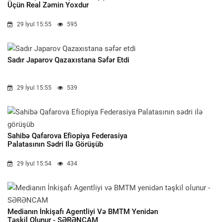
Üçün Real Zəmin Yoxdur
29 İyul 15:55
595
Sadır Japarov Qazaxıstana Səfər Etdi
29 İyul 15:55
539
Sahibə Qafarova Efiopiya Federasiya
Palatasının Sədri Ilə Görüşüb
29 İyul 15:54
434
Medianın İnkişafı Agentliyi Və BMTM Yenidən
Təşkil Olunur - SƏRƏNCAM