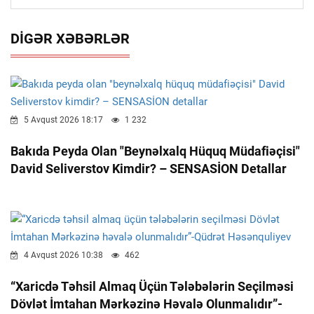
DIGƏR XƏBƏRLƏR
5 Avqust 2026 18:17
1 232
Bakıda Peyda Olan "beynəlxalq Hüquq Müdafiəçisi"
David Seliverstov Kimdir? – SENSASİON Detallar
4 Avqust 2026 10:38
462
“Xaricdə Təhsil Almaq Üçün Tələbələrin Seçilməsi
Dövlət İmtahan Mərkəzinə Həvalə Olunmalıdır”-