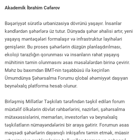
Akademik İbrahim Cəfərov
Bəşəriyyət sürətlə urbanizasiya dövrünü yaşayır. İnsanlar
kəndlərdən şəhərlərə üz tutur. Dünyada şəhər əhalisi artır, yeni
yaşayış məntəqələri formalaşır və infrastruktur layihələri
genişlənir. Bu proses şəhərlərin düzgün planlaşdırılması,
ekoloji tarazlığın qorunması və insanların rahat yaşayış
mühitinin təmin olunmasını əsas məsələlərdən birinə çevirir.
Məhz bu baxımdan BMT-nin təşəbbüsü ilə keçirilən
Ümumdünya Şəhərsalma Forumu qlobal əhəmiyyət daşıyan
beynəlxalq platforma hesab olunur.
Birləşmiş Millətlər Təşkilatı tərəfindən təşkil edilən forum
müxtəlif ölkələrin dövlət rəhbərlərini, nazirləri, şəhərsalma
mütəxəssislərini, memarları, investorları və beynəlxalq
təşkilatların nümayəndələrini bir araya gətirir. Forumun əsas
məqsədi şəhərlərin dayanıqlı inkişafını təmin etmək, müasir