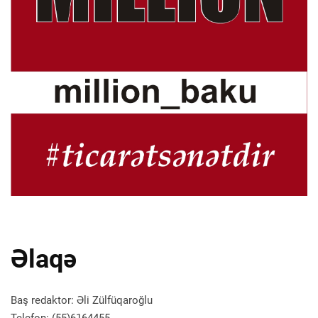
Əlaqə
Baş redaktor: Əli Zülfüqaroğlu
Telefon: (55)6164455