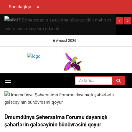
Son dəqiqə
Bakıda
peyda olan
"beynəlxalq
6 Avqust 2026
hüquq
müdafiəçisi"
David
Seliverstov
kimdir? –
Toggle
ANA SƏHIFƏ
HADISƏ
SENSASİON
navigation
detallar
Ümumdünya Şəhərsalma Forumu dayanıqlı
şəhərlərin gələcəyinin bünövrəsini qoyur