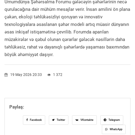
Ümumdünya Şəhərsalma Forumu gələcəyin şəhərlərinin necə
qurulacağına dair mühüm mesajlar verir. İnsan amilini ön plana
çəkən, ekoloji təhlükəsizliyi qoruyan və innovativ
texnologiyalara əsaslanan şəhər modeli artıq müasir dünyanın
əsas inkişaf istiqamətinə çevrilib. Forumda aparılan
müzakirələr və qəbul olunan qərarlar gələcək nəsillərin daha
təhlükəsiz, rahat və dayanıqlı şəhərlərdə yaşaması baxımından
böyük əhəmiyyət daşıyır.
19 May 2026 20:33
1 372
Paylaş:
Facebook
Twitter
VKontakte
Telegram
WhatsApp