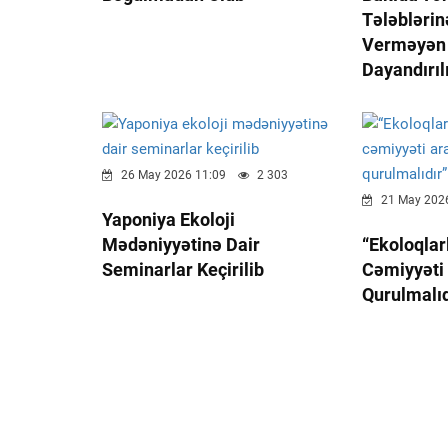
Tələbləri
Verməyən L
Dayandırıl
26 May 2026 11:09
2 303
21 May 2026
Yaponiya Ekoloji
Mədəniyyətinə Dair
“Ekoloqla
Seminarlar Keçirilib
Cəmiyyəti
Qurulmalıd