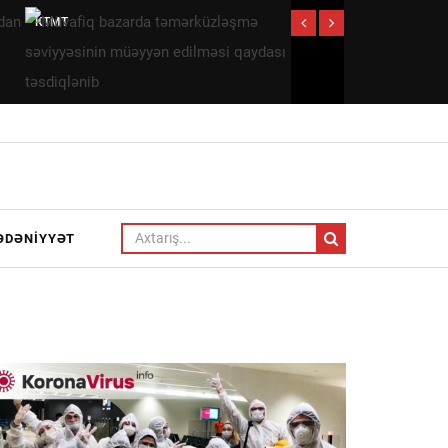
Müvafiq
Qənimət
bazarda
Zahid
təmərküzləşmə
Çingiz
səviyyəsinin
Qənizadəyə
müəyyən
təzminat
edilməsi
ödədi —
qaydası
EKSKLÜZİV
təsdiqlənib
ƏDƏNIYYƏT