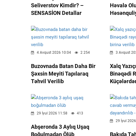
Seliverstov Kimdir? –
Həvalə Ol
SENSASİON Detallar
Həsənquli
4 Avqust 2026 10:04
2 254
3 Avqust 20
Buzovnada Batan Daha Bir
Xalq Yazıçı
Şəxsin Meyiti Tapılaraq
Binəqədi 
Təhvil Verilib
Küçələrdən
29 İyul 2026 11:58
413
29 İyul 2026
Abşeronda 3 Aylıq Uşaq
Boğulmadan Ölüb
Bakıda Təh