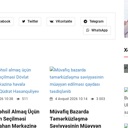
cebook
Twitter
VKontakte
Telegram
WhatsApp
X
26 10:38
511
4 Avqust 2026 10:14
3 003
Təhsil Almaq Üçün
Müvafiq Bazarda
n Seçilməsi
Təmərküzləşmə
tahan Mərkəzinə
Səviyyəsinin Müəyyən