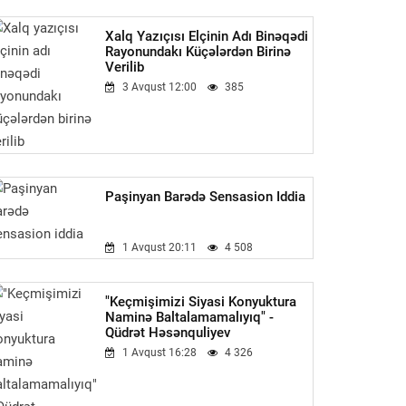
Xalq Yazıçısı Elçinin Adı Binəqədi
Rayonundakı Küçələrdən Birinə
Verilib
3 Avqust 12:00
385
Paşinyan Barədə Sensasion Iddia
1 Avqust 20:11
4 508
"Keçmişimizi Siyasi Konyuktura
Naminə Baltalamamalıyıq" -
Qüdrət Həsənquliyev
1 Avqust 16:28
4 326