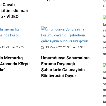
nə Cavab
iftin Istismarı
ıb - VİDEO
 11:23
2 275
19 May 2026 20:33
1 386
rla Memarlıq
Ümumdünya Şəhərsalma
 Arasında Körpü
Forumu Dayanıqlı
ır”
Şəhərlərin Gələcəyinin
Bünövrəsini Qoyur