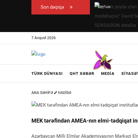
Son dəqiqə
Ceyhun
Bakıda
Bayramovun
peyda olan
Ukraynaya
"beynəlxalq
rəsmi səfəri
hüquq
7 Avqust 2026
başlayıb
müdafiəçisi"
David
Seliverstov
kimdir? –
TÜRK DÜNYASI
QHT XƏBƏR
MEDIA
SIYASƏ
SENSASİON
detallar
ANA SƏHIFƏ
HADISƏ
MEK tərəfindən AMEA-nın elmi-tədqiqat insti
Azərbaycan Milli Elmlər Akademiyasının Mərkəzi Elm