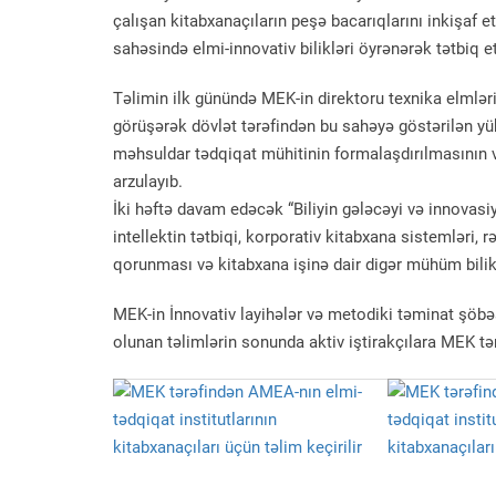
çalışan kitabxanaçıların peşə bacarıqlarını inkişaf
sahəsində elmi-innovativ bilikləri öyrənərək tətbiq e
Təlimin ilk günündə MEK-in direktoru texnika elmlə
görüşərək dövlət tərəfindən bu sahəyə göstərilən yü
məhsuldar tədqiqat mühitinin formalaşdırılmasının və
arzulayıb.
İki həftə davam edəcək “Biliyin gələcəyi və innovasiy
intellektin tətbiqi, korporativ kitabxana sistemləri, 
qorunması və kitabxana işinə dair digər mühüm bilik
MEK-in İnnovativ layihələr və metodiki təminat şöbə
olunan təlimlərin sonunda aktiv iştirakçılara MEK tər