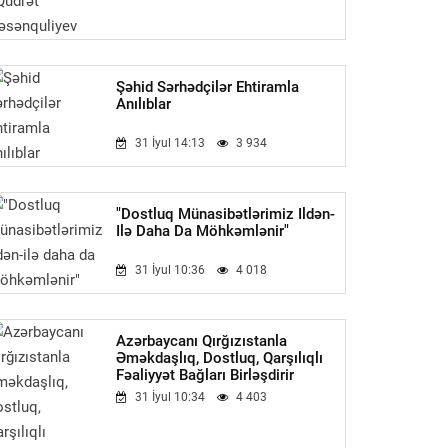
Şəhid Sərhədçilər Ehtiramla
Anılıblar
31 İyul 14:13
3 934
"Dostluq Münasibətlərimiz Ildən-
Ilə Daha Da Möhkəmlənir"
31 İyul 10:36
4 018
Azərbaycanı Qırğızıstanla
Əməkdaşlıq, Dostluq, Qarşılıqlı
Fəaliyyət Bağları Birləşdirir
31 İyul 10:34
4 403