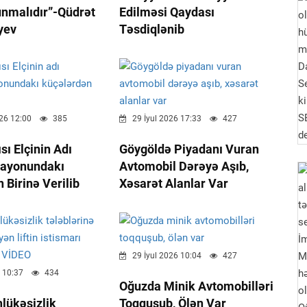
unmalıdır”-Qüdrət
Edilməsi Qaydası
yev
Təsdiqlənib
26 12:00
385
29 İyul 2026 17:33
427
sı Elçinin Adı
Göygöldə Piyadanı Vuran
Rayonundakı
Avtomobil Dərəyə Aşıb,
 Birinə Verilib
Xəsarət Alanlar Var
29 İyul 2026 10:04
427
 10:37
434
Oğuzda Minik Avtomobilləri
lükəsizlik
Toqquşub, Ölən Var