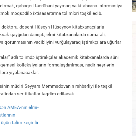
 etdirmək, qabaqcıl təcrübəni yaymaq və kitabxana-informasiya
tmək məqsədilə ixtisasartırma təlimləri təşkil edib.
ri doktoru, dosent Hüseyn Hüseynov kitabxanaçılarla
ksək qayğıdan danışıb, elmi kitabxanalarda səmərəli,
 qorunmasının vacibliyini vurğulayaraq iştirakçılara uğurlar
alar” adlı təlimdə iştirakçılar akademik kitabxanalarda süni
rəqəmsal kolleksiyaların formalaşdırılması, nadir nəşrlərin
lərə yiyələnəcəklər.
sinin müdiri Səyyarə Məmmədovanın rəhbərliyi ilə təşkil
əfindən sertifikatlar təqdim ediləcək.