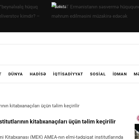
KTMT
Ermənistanın
səsvermə
hüququndan
məhrum
edilməsini
müzakirə
edəcək
T
DÜNYA
HADISƏ
İQTISADIYYAT
SOSIAL
İDMAN
M
tutlarının kitabxanaçıları üçün təlim keçirilir
i Kitabxanası (MEK) AMEA-nın elmi-tədqiqat institutlarında