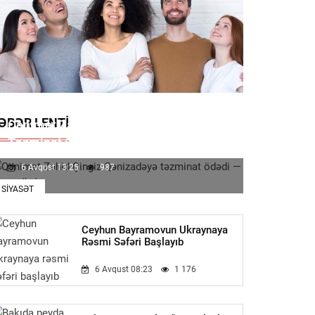
ƏBƏR LENTI
Qənimət Zahid Çingiz Qənizadəyə
Təzminat Ödədi — EKSKLÜZİV
6 Avqust 13:25
987
SIYASƏT
Ceyhun Bayramovun Ukraynaya
Rəsmi Səfəri Başlayıb
6 Avqust 08:23
1 176