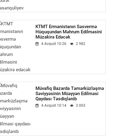
KTMT Ermənistanın Səsvermə
Hüququndan Məhrum Edilməsini
Müzakirə Edəcək
4 Avqust 10:26
2 982
Müvafiq Bazarda Təmərküzləşmə
Səviyyəsinin Müəyyən Edilməsi
Qaydası Təsdiqlənib
4 Avqust 10:14
3 003