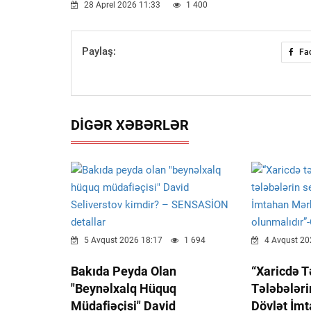
28 Aprel 2026 11:33
1 400
Paylaş:
Fa
DIGƏR XƏBƏRLƏR
5 Avqust 2026 18:17
1 694
4 Avqust 20
Bakıda Peyda Olan
“Xaricdə 
"beynəlxalq Hüquq
Tələbələri
Müdafiəçisi" David
Dövlət İm