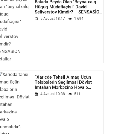
Bakıda Peyda Olan "beynəlxalq
Hüquq Müdafiəçisi" David
Seliverstov Kimdir? – SENSASİON
Detallar
5 Avqust 18:17
1 694
“Xaricdə Təhsil Almaq Üçün
Tələbələrin Seçilməsi Dövlət
İmtahan Mərkəzinə Həvalə
Olunmalıdır”-Qüdrət Həsənquliyev
4 Avqust 10:38
511