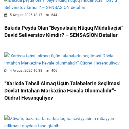
5 Avqust 2026 18:17
644
Bakıda Peyda Olan "beynəlxalq Hüquq Müdafiəçisi"
David Seliverstov Kimdir? – SENSASİON Detallar
4 Avqust 2026 10:38
406
“Xaricdə Təhsil Almaq Üçün Tələbələrin Seçilməsi
Dövlət İmtahan Mərkəzinə Həvalə Olunmalıdır”-
Qüdrət Həsənquliyev