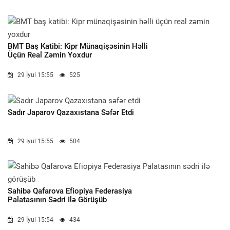
BMT Baş Katibi: Kipr Münaqişəsinin Həlli
Üçün Real Zəmin Yoxdur
29 İyul 15:55
525
Sadır Japarov Qazaxıstana Səfər Etdi
29 İyul 15:55
504
Sahibə Qafarova Efiopiya Federasiya
Palatasının Sədri Ilə Görüşüb
29 İyul 15:54
434