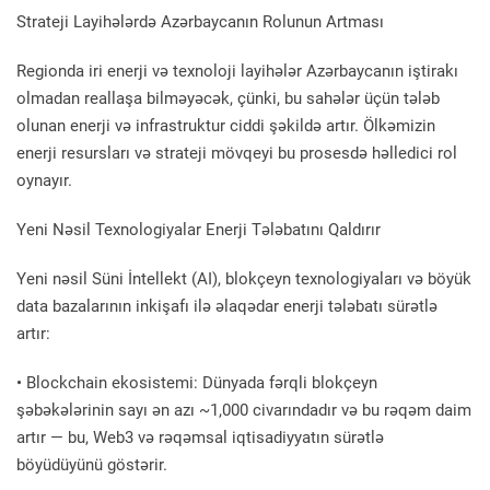
Strateji Layihələrdə Azərbaycanın Rolunun Artması
Regionda iri enerji və texnoloji layihələr Azərbaycanın iştirakı
olmadan reallaşa bilməyəcək, çünki, bu sahələr üçün tələb
olunan enerji və infrastruktur ciddi şəkildə artır. Ölkəmizin
enerji resursları və strateji mövqeyi bu prosesdə həlledici rol
oynayır.
Yeni Nəsil Texnologiyalar Enerji Tələbatını Qaldırır
Yeni nəsil Süni İntellekt (AI), blokçeyn texnologiyaları və böyük
data bazalarının inkişafı ilə əlaqədar enerji tələbatı sürətlə
artır:
• Blockchain ekosistemi: Dünyada fərqli blokçeyn
şəbəkələrinin sayı ən azı ~1,000 civarındadır və bu rəqəm daim
artır — bu, Web3 və rəqəmsal iqtisadiyyatın sürətlə
böyüdüyünü göstərir.