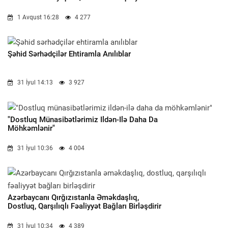
1 Avqust 16:28
4 277
Şəhid Sərhədçilər Ehtiramla Anılıblar
31 İyul 14:13
3 927
"Dostluq Münasibətlərimiz Ildən-Ilə Daha Da
Möhkəmlənir"
31 İyul 10:36
4 004
Azərbaycanı Qırğızıstanla Əməkdaşlıq,
Dostluq, Qarşılıqlı Fəaliyyət Bağları Birləşdirir
31 İyul 10:34
4 389