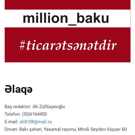
Əlaqə
Baş redaktor: Əli Zülfüqaroğlu
Telefon: (55)6164455
E-mail:
ali8108@mail.ru
Ünvan: Bakı şəhəri, Yasamal rayonu, Mirəli Seyidov küçəsi 60