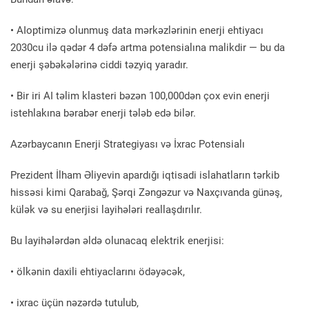
• AIoptimizə olunmuş data mərkəzlərinin enerji ehtiyacı
2030cu ilə qədər 4 dəfə artma potensialına malikdir — bu da
enerji şəbəkələrinə ciddi təzyiq yaradır.
• Bir iri AI təlim klasteri bəzən 100,000dən çox evin enerji
istehlakına bərabər enerji tələb edə bilər.
Azərbaycanın Enerji Strategiyası və İxrac Potensialı
Prezident İlham Əliyevin apardığı iqtisadi islahatların tərkib
hissəsi kimi Qarabağ, Şərqi Zəngəzur və Naxçıvanda günəş,
külək və su enerjisi layihələri reallaşdırılır.
Bu layihələrdən əldə olunacaq elektrik enerjisi:
• ölkənin daxili ehtiyaclarını ödəyəcək,
• ixrac üçün nəzərdə tutulub,