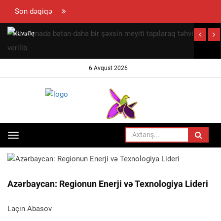
Son dəqiqə
Müvafiq
bazarda
təmərküzləşmə
6 Avqust 2026
səviyyəsinin
müəyyən
edilməsi
qaydası
t
təsdiqlənib
v
Toggle
ANA SƏHIFƏ
HADISƏ
navigation
Azərbaycan: Regionun Enerji və Texnologiya Lideri
Laçın Abasov