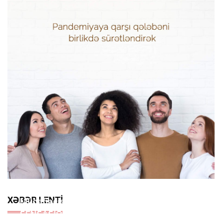
Bakıda Peyda Olan "beynəlxalq Hüquq
XƏBƏR LENTI
Müdafiəçisi" David Seliverstov Kimdir? –
SENSASİON Detallar