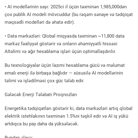
• AI modellərinin sayı: 2025ci il üçün təxminən 1,985,000dən
çox publik AI modeli mövcuddur (bu rəqəm sənaye və tədqiqat
məqsədli modelləri də əhatə edir).
• Data mərkəzləri: Qlobal miqyasda təxminən ~11,800 data
mərkəz fəaliyyət göstərir və onların əhəmiyyətli hissəsi
AItəlimi və ağır hesablama işləri üçün optimallaşdırılır.
Bu texnologiyalar üçün lazımi hesablama gücü və məlumat
emalı enerji ilə birbaşa bağlıdır — xüsusilə AI modellərinin
təlimi və işlədilməsi çox güc tələb edir.
Gələcək Enerji Tələbatı Proqnozları
Energetika tədqiqatları göstərir ki, data mərkəzləri artıq qlobal
elektrik istehlakının təxminən 1.5%ni təşkil edir və AI iş yükü
artdıqca bu pay daha da yüksələcək.
Bundan əlavə: