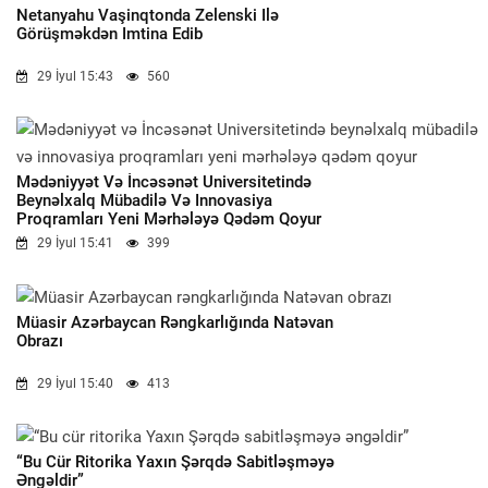
Netanyahu Vaşinqtonda Zelenski Ilə
Görüşməkdən Imtina Edib
29 İyul 15:43
560
Mədəniyyət Və İncəsənət Universitetində
Beynəlxalq Mübadilə Və Innovasiya
Proqramları Yeni Mərhələyə Qədəm Qoyur
29 İyul 15:41
399
Müasir Azərbaycan Rəngkarlığında Natəvan
Obrazı
29 İyul 15:40
413
“Bu Cür Ritorika Yaxın Şərqdə Sabitləşməyə
Əngəldir”