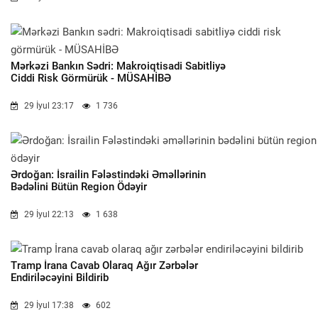
Mərkəzi Bankın Sədri: Makroiqtisadi Sabitliyə
Ciddi Risk Görmürük - MÜSAHİBƏ
29 İyul 23:17
1 736
Ərdoğan: İsrailin Fələstindəki Əməllərinin
Bədəlini Bütün Region Ödəyir
29 İyul 22:13
1 638
Tramp İrana Cavab Olaraq Ağır Zərbələr
Endiriləcəyini Bildirib
29 İyul 17:38
602