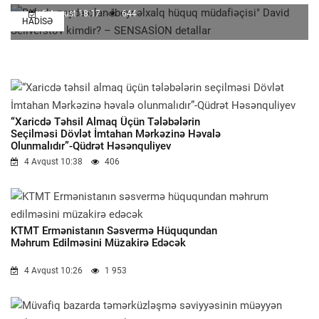
5 Avqust 18:17
644
HADISƏ
“Xaricdə Təhsil Almaq Üçün Tələbələrin
Seçilməsi Dövlət İmtahan Mərkəzinə Həvalə
Olunmalıdır”-Qüdrət Həsənquliyev
4 Avqust 10:38
406
KTMT Ermənistanın Səsvermə Hüququndan
Məhrum Edilməsini Müzakirə Edəcək
4 Avqust 10:26
1 953