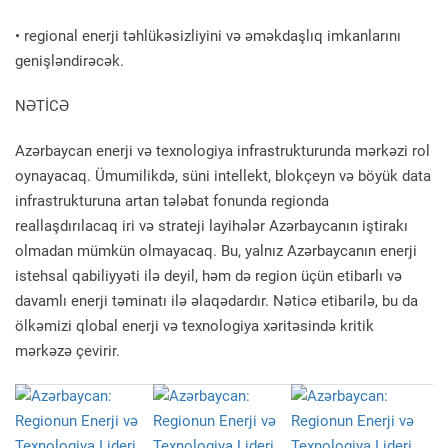
• regional enerji təhlükəsizliyini və əməkdaşlıq imkanlarını
genişləndirəcək.
NƏTİCƏ
Azərbaycan enerji və texnologiya infrastrukturunda mərkəzi rol
oynayacaq. Ümumilikdə, süni intellekt, blokçeyn və böyük data
infrastrukturuna artan tələbat fonunda regionda
reallaşdırılacaq iri və strateji layihələr Azərbaycanın iştirakı
olmadan mümkün olmayacaq. Bu, yalnız Azərbaycanın enerji
istehsal qabiliyyəti ilə deyil, həm də region üçün etibarlı və
davamlı enerji təminatı ilə əlaqədardır. Nəticə etibarilə, bu da
ölkəmizi qlobal enerji və texnologiya xəritəsində kritik
mərkəzə çevirir.