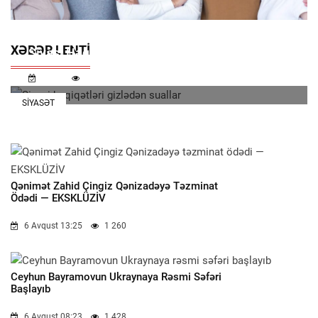
XƏBƏR LENTI
Siyasi Həqiqətləri Gizlədən Suallar
11:32
287
SIYASƏT
Qənimət Zahid Çingiz Qənizadəyə Təzminat
Ödədi — EKSKLÜZİV
6 Avqust 13:25
1 260
Ceyhun Bayramovun Ukraynaya Rəsmi Səfəri
Başlayıb
6 Avqust 08:23
1 428