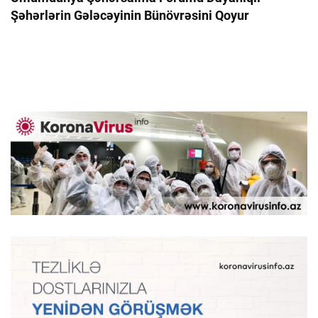
Şəhərlərin Gələcəyinin Bünövrəsini Qoyur