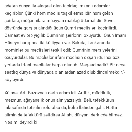
adətən dünya ilə əlaqəsi olan tacirlər, imkanlı adamlar
keçiriblər. Çünki həm məclis təşkil etməlidir, həm gələn
şairlərə, müğənnilərə müəyyən məbləğ ödəməlidir. Sovet
dövründə qarşısı alındığı üçün Qumri məclisləri keçirilirdi.
Camaat evlərə yığılıb Qumrinin şeirlərini oxuyurdu. Onun İmam
Hüseyn haqqında iki külliyyatı var. Bakıda, Lənkəranda
möminlər bu məclisləri təşkil edib Qumrinin mərsiyələrini
oxuyurdular. Bu məclislər irfani məclisin oxşarı idi. İndi bəzi
yerlərdə irfani məclislər bərpa olunub. Məqsəd nədir? Bir neçə
saatlıq dünya və dünyada olanlardan azad olub dincəlməkdir.”-
söyləyirdi.
Xülasə, Arif Buzovnalı dərin adam idi. Ariflik, müdriklik,
məzmun, ağayanəlik onun alın yazısıydı. Bəli, təfəkkürün
inkişafında təhsilin rolu olsa da, kökü İlahidən gəlir. Hətta
alimin də təfəkkürü zəifdirsə Allahı, dünyanı dərk edə bilməz.
Nəsimi deyirdi ki: