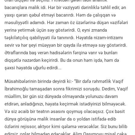
olan diqqəti ilə seçilib. Fitrətdən gələn təbii analitik
bacarıqlara malik idi. Hər bir vəziyyəti dərinliklə təhlil edir, ən
yaxşı qərarı qəbul etməyi bacarırdı. Həm də çalışqan və
məsuliyyətli adamdı. Hər zaman öz üzərlərinə düşən vəzifələri
yerinə yetirmək üçün səy göstərirdi. O, eyni zmanda
təşkilatçılıq qabiliyyəti ilə tanınırdı. Həyatda nizam-intizamı
sevir və hər şeyi müəyyən bir qayda ilə etməyə səy göstərirdi.
Ətraflarında baş verən hadisələrin fərqinə varır və bunları
diqqətlə nəzərdən keçirirdi. Bu da onun həm işdə, həm də
şəxsi həyatda uğurlu edirdi...
Müsahibələrinin birində deyirdi ki:- “Bir dəfə rəhmətlik Vaqif
İbrahimoğlu tamaşadan sonra fikrimizi soruşdu. Dedim, Vaqif
müəllim, bir gün siz dünyada olmayanda yolunuzu davam
etdirən, anladığınızı, həyata keçirmək istədiyinizi bilməyəcək.
Və siz əcaib bir teatrın əsasını qoymuş olacaqsız. Çox bəsit
dünya görüşünə malik insanlar da o yoldan istifadə edib
özlərini rejissor, aktyor kimi qələmə verəcəklər. Siz bunu bilib
edirsiz, onlar bilmədən edəcəklər. Alim Qasımovu misal çəkə