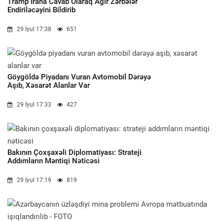
Tramp İrana Cavab Olaraq Ağır Zərbələr
Endiriləcəyini Bildirib
29 İyul 17:38
651
Göygöldə Piyadanı Vuran Avtomobil Dərəyə
Aşıb, Xəsarət Alanlar Var
29 İyul 17:33
427
Bakının Çoxşaxəli Diplomatiyası: Strateji
Addımların Məntiqi Nəticəsi
29 İyul 17:19
819