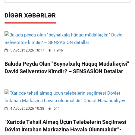
DIGƏR XƏBƏRLƏR
5 Avqust 2026 18:17
1 946
Bakıda Peyda Olan "beynəlxalq Hüquq Müdafiəçisi"
David Seliverstov Kimdir? – SENSASİON Detallar
4 Avqust 2026 10:38
511
“Xaricdə Təhsil Almaq Üçün Tələbələrin Seçilməsi
Dövlət İmtahan Mərkəzinə Həvalə Olunmalıdır”-