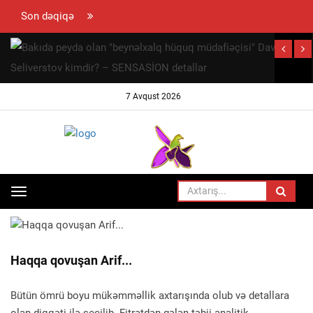
Son dəqiqə
hun
ramovun
ynaya
7 Avqust 2026
 səfəri
ayıb
Toggle
ANA SƏHIFƏ
HADISƏ
navigation
Haqqa qovuşan Arif...
Bütün ömrü boyu mükəmməllik axtarışında olub və detallara