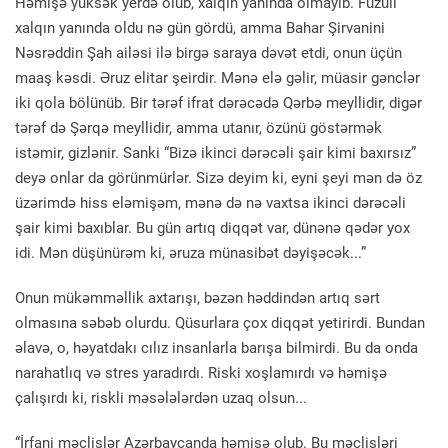
Həmişə yüksək yerdə olub, xalqın yanında olmayıb. Füzuli
xalqın yanında oldu nə gün gördü, amma Bahar Şirvanini
Nəsrəddin Şah ailəsi ilə birgə saraya dəvət etdi, onun üçün
maaş kəsdi. Əruz elitar şeirdir. Mənə elə gəlir, müasir gənclər
iki qola bölünüb. Bir tərəf ifrat dərəcədə Qərbə meyllidir, digər
tərəf də Şərqə meyllidir, amma utanır, özünü göstərmək
istəmir, gizlənir. Sanki “Bizə ikinci dərəcəli şair kimi baxırsız”
deyə onlar da görünmürlər. Sizə deyim ki, eyni şeyi mən də öz
üzərimdə hiss eləmişəm, mənə də nə vaxtsa ikinci dərəcəli
şair kimi baxıblar. Bu gün artıq diqqət var, dünənə qədər yox
idi. Mən düşünürəm ki, əruza münasibət dəyişəcək...”
Onun mükəmməllik axtarışı, bəzən həddindən artıq sərt
olmasına səbəb olurdu. Qüsurlara çox diqqət yetirirdi. Bundan
əlavə, o, həyatdakı cılız insanlarla barışa bilmirdi. Bu da onda
narahatlıq və stres yaradırdı. Riski xoşlamırdı və həmişə
çalışırdı ki, riskli məsələlərdən uzaq olsun...
“İrfani məclislər Azərbaycanda həmişə olub. Bu məclisləri