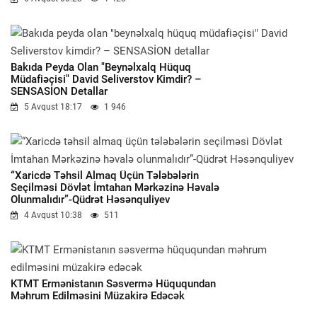
Bakıda Peyda Olan "beynəlxalq Hüquq
Müdafiəçisi" David Seliverstov Kimdir? –
SENSASİON Detallar
5 Avqust 18:17
1 946
“Xaricdə Təhsil Almaq Üçün Tələbələrin
Seçilməsi Dövlət İmtahan Mərkəzinə Həvalə
Olunmalıdır”-Qüdrət Həsənquliyev
4 Avqust 10:38
511
KTMT Ermənistanın Səsvermə Hüququndan
Məhrum Edilməsini Müzakirə Edəcək