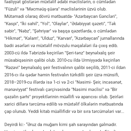
fəaliyyət göstərən müxtəlif ədəbi məclislərin, o cümlədən
"Füzuli" və "Məcməüş-şüəra" məclislərinin üzvü olub.
Mütəmadi olaraq dövrü mətbuatda- "Azərbaycan Gəncləri",
"Kaspi", "İki sahil", "Yol", "Olaylar", "Ədəbiyyat qəzeti", "Tək
səbir", "Nəbz", "Şəhriyar" və başqa qəzetlərdə, o cümlədən
"Hikmət", "Kəlam", "Ulduz", "Karvan", “Azərbaycan” jurnallarında
bədii əsərləri və müxtəlif mövzulu məqalələri ilə çıxış edib.
2003-cü ildə Təbrizdə keçirilən "Şeri-tənz" beynəlxalq şeir
müsabiqəsinin qalibi olub. 2010-cu ildə Urmiyyədə keçirilən
"Rəzəvi" beynəlxalq şeir festivalının qalibi seçilib, 2011-ci ildən
2016-cı ilə qədər həmin festivalın türkdilli şeir üzrə münsifi,
2018–2019-cu illərdə isə 1-ci və 2-ci "Nəsimi- Şeir, incəsənət,
mənəviyyat" festivalı çərçivəsində "Nəsimi məclisi" və "Bir
qəzəlin şərhi" proyektlərinin müəllifi və aparıcısı olub. Şeirləri
xarici dillərə tərcümə edilib və müxtəlif ölkələrin mətbuatında
çap olunub. Yeddi kitab müəllifidir və bir sıra tərcümələri var...
Deyirdi ki:- “Əruz da muğam kimi şah sarayından gəlmədir.