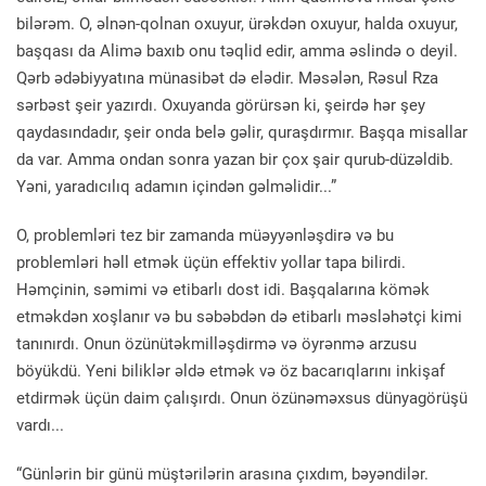
bilərəm. O, əlnən-qolnan oxuyur, ürəkdən oxuyur, halda oxuyur,
başqası da Alimə baxıb onu təqlid edir, amma əslində o deyil.
Qərb ədəbiyyatına münasibət də elədir. Məsələn, Rəsul Rza
sərbəst şeir yazırdı. Oxuyanda görürsən ki, şeirdə hər şey
qaydasındadır, şeir onda belə gəlir, quraşdırmır. Başqa misallar
da var. Amma ondan sonra yazan bir çox şair qurub-düzəldib.
Yəni, yaradıcılıq adamın içindən gəlməlidir...”
O, problemləri tez bir zamanda müəyyənləşdirə və bu
problemləri həll etmək üçün effektiv yollar tapa bilirdi.
Həmçinin, səmimi və etibarlı dost idi. Başqalarına kömək
etməkdən xoşlanır və bu səbəbdən də etibarlı məsləhətçi kimi
tanınırdı. Onun özünütəkmilləşdirmə və öyrənmə arzusu
böyükdü. Yeni biliklər əldə etmək və öz bacarıqlarını inkişaf
etdirmək üçün daim çalışırdı. Onun özünəməxsus dünyagörüşü
vardı...
“Günlərin bir günü müştərilərin arasına çıxdım, bəyəndilər.