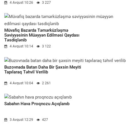
4 Avqust 10:26
3 227
Müvafiq Bazarda Təmərküzləşmə
Səviyyəsinin Müəyyən Edilməsi Qaydası
Təsdiqlənib
4 Avqust 10:14
3 122
Buzovnada Batan Daha Bir Şəxsin Meyiti
Tapılaraq Təhvil Verilib
4 Avqust 10:04
2 261
Sabahın Hava Proqnozu Açıqlanıb
3 Avqust 12:29
427