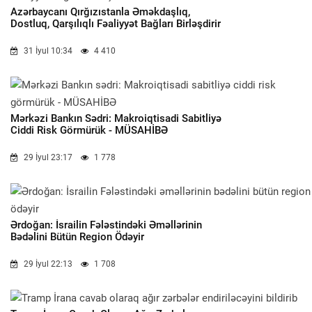
Azərbaycanı Qırğızıstanla Əməkdaşlıq,
Dostluq, Qarşılıqlı Fəaliyyət Bağları Birləşdirir
31 İyul 10:34
4 410
Mərkəzi Bankın Sədri: Makroiqtisadi Sabitliyə
Ciddi Risk Görmürük - MÜSAHİBƏ
29 İyul 23:17
1 778
Ərdoğan: İsrailin Fələstindəki Əməllərinin
Bədəlini Bütün Region Ödəyir
29 İyul 22:13
1 708