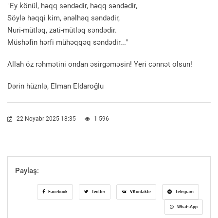
"Ey könül, həqq səndədir, həqq səndədir,
Söylə həqqi kim, ənəlhəq səndədir,
Nuri-mütləq, zati-mütləq səndədir.
Müshəfin hərfi mühəqqəq səndədir..."
Allah öz rəhmətini ondan əsirgəməsin! Yeri cənnət olsun!
Dərin hüznlə, Elman Eldaroğlu
22 Noyabr 2025 18:35
1 596
Paylaş:
Facebook
Twitter
VKontakte
Telegram
WhatsApp