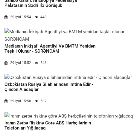
Sahibə Qafarova Efiopiya Federasiya
Palatasının Sədri Ilə Görüşüb
29 İyul 15:54
448
Medianın İnkişafı Agentliyi Və BMTM Yenidən
Təşkil Olunur - SƏRƏNCAM
29 İyul 15:52
546
Özbəkistan Rusiya Silahlarından Imtina Edir -
Çindən Alacaqlar
29 İyul 15:50
532
İranın Zərbə Riskinə Görə ABŞ Hərbçilərinin
Telefonları Yığılacaq