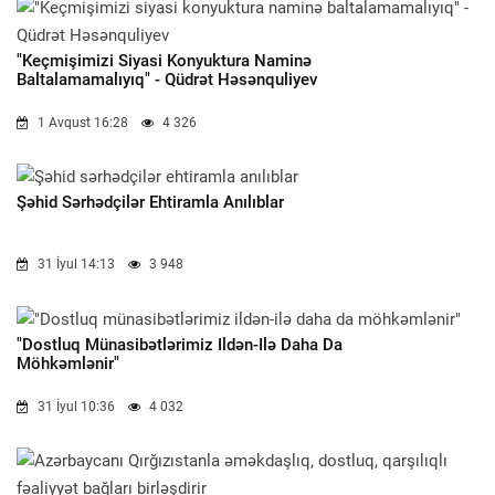
"Keçmişimizi Siyasi Konyuktura Naminə
Baltalamamalıyıq" - Qüdrət Həsənquliyev
1 Avqust 16:28
4 326
Şəhid Sərhədçilər Ehtiramla Anılıblar
31 İyul 14:13
3 948
"Dostluq Münasibətlərimiz Ildən-Ilə Daha Da
Möhkəmlənir"
31 İyul 10:36
4 032