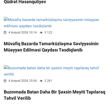
Qüdrət Həsənquliyev
4 Avqust 2026 10:14
3 122
Müvafiq Bazarda Təmərküzləşmə Səviyyəsinin
Müəyyən Edilməsi Qaydası Təsdiqlənib
4 Avqust 2026 10:04
2 261
Buzovnada Batan Daha Bir Şəxsin Meyiti Tapılaraq
Təhvil Verilib