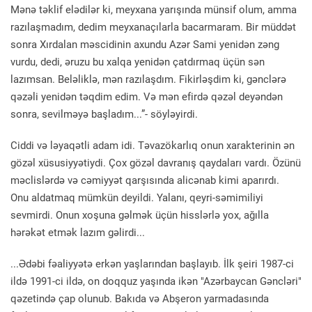
Mənə təklif elədilər ki, meyxana yarışında münsif olum, amma
razılaşmadım, dedim meyxanaçılarla bacarmaram. Bir müddət
sonra Xırdalan məscidinin axundu Azər Sami yenidən zəng
vurdu, dedi, əruzu bu xalqa yenidən çatdırmaq üçün sən
lazımsan. Beləliklə, mən razılaşdım. Fikirləşdim ki, gənclərə
qəzəli yenidən təqdim edim. Və mən efirdə qəzəl deyəndən
sonra, sevilməyə başladım...”- söyləyirdi.
Ciddi və ləyaqətli adam idi. Təvazökarlıq onun xarakterinin ən
gözəl xüsusiyyətiydi. Çox gözəl davranış qaydaları vardı. Özünü
məclislərdə və cəmiyyət qarşısında alicənab kimi aparırdı.
Onu aldatmaq mümkün deyildi. Yalanı, qeyri-səmimiliyi
sevmirdi. Onun xoşuna gəlmək üçün hisslərlə yox, ağılla
hərəkət etmək lazım gəlirdi...
...Ədəbi fəaliyyətə erkən yaşlarından başlayıb. İlk şeiri 1987-ci
ildə 1991-ci ildə, on doqquz yaşında ikən "Azərbaycan Gəncləri"
qəzetində çap olunub. Bakıda və Abşeron yarmadasında