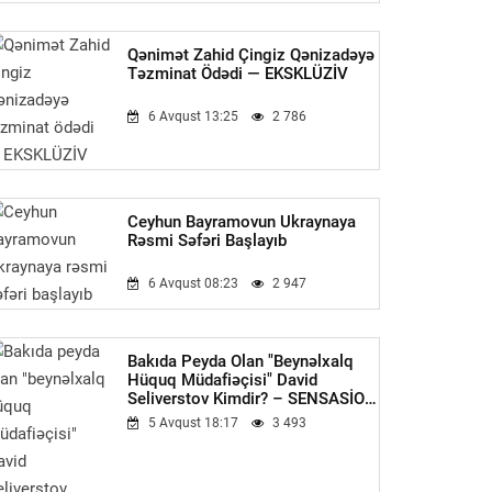
Qənimət Zahid Çingiz Qənizadəyə
Təzminat Ödədi — EKSKLÜZİV
6 Avqust 13:25
2 786
Ceyhun Bayramovun Ukraynaya
Rəsmi Səfəri Başlayıb
6 Avqust 08:23
2 947
Bakıda Peyda Olan "beynəlxalq
Hüquq Müdafiəçisi" David
Seliverstov Kimdir? – SENSASİON
Detallar
5 Avqust 18:17
3 493