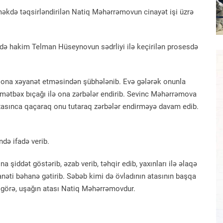
məkdə təqsirləndirilən Natiq Məhərrəmovun cinayət işi üzrə
ndə hakim Telman Hüseynovun sədrliyi ilə keçirilən prosesdə
ın ona xəyanət etməsindən şübhələnib. Evə gələrək onunla
mətbəx bıçağı ilə ona zərbələr endirib. Sevinc Məhərrəmova
rxasınca qaçaraq onu tutaraq zərbələr endirməyə davam edib.
də ifadə verib.
a şiddət göstərib, əzab verib, təhqir edib, yaxınları ilə əlaqə
əti bəhanə gətirib. Səbəb kimi də övladının atasının başqa
 görə, uşağın atası Natiq Məhərrəmovdur.