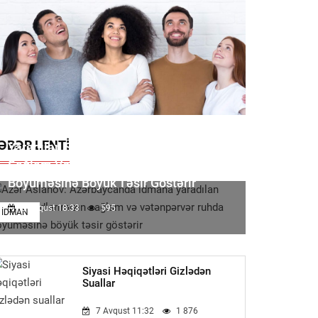
Azər Aslanov: Azərbaycanda Idmana
ƏBƏR LENTI
Yaradılan Şərait Övladlarımızın
Sağlam Və Vətənpərvər Ruhda
Böyüməsinə Böyük Təsir Göstərir
8 Avqust 18:33
595
İDMAN
Siyasi Həqiqətləri Gizlədən
Suallar
7 Avqust 11:32
1 876