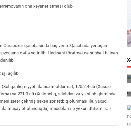
ərrəmovanın ona xəyanət etməsi olub.
un Qaraçuxur qəsəbəsində baş verib. Qəsəbədə yerləşən
ızcasına qətlə yetirilib. Hadisəni törətməkdə şübhəli bilinən
X
lanılıb.
işi açılıb.
(Xuliqanlıq niyyəti ilə adam öldürmə), 120.2.4-cü (Xüsusi
rmə) və 221.3-cü (Xuliqanlıq, silahdan və ya silah qismində
lməsi zərər çəkmiş şəxsə zor tətbiq olunması ilə, yaxud
lə müşayiət olunduqda) maddələri ilə yekun ittiham irəli