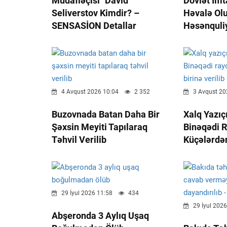
Müdafiəçisi" David
Dövlət İm
Seliverstov Kimdir? –
Həvalə Ol
SENSASİON Detallar
Həsənquli
4 Avqust 2026 10:04
2 352
3 Avqust 20
Buzovnada Batan Daha Bir
Xalq Yazıçı
Şəxsin Meyiti Tapılaraq
Binəqədi 
Təhvil Verilib
Küçələrdən
29 İyul 2026 11:58
434
29 İyul 2026
Abşeronda 3 Aylıq Uşaq