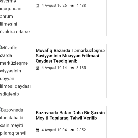
4 Avqust 10:26
4 438
Müvafiq Bazarda Təmərküzləşmə
Səviyyəsinin Müəyyən Edilməsi
Qaydası Təsdiqlənib
4 Avqust 10:14
3 185
Buzovnada Batan Daha Bir Şəxsin
Meyiti Tapılaraq Təhvil Verilib
4 Avqust 10:04
2 352