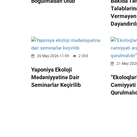
Boğulmadan Ölüb
Bakıda Təh
Tələbləri
Verməyən L
Dayandırıl
26 May 2026 11:09
2 303
21 May 2026
Yaponiya Ekoloji
Mədəniyyətinə Dair
“Ekoloqla
Seminarlar Keçirilib
Cəmiyyəti
Qurulmalıd