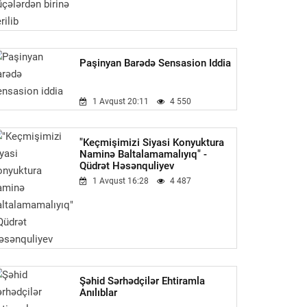
Paşinyan Barədə Sensasion Iddia
1 Avqust 20:11
4 550
"Keçmişimizi Siyasi Konyuktura
Naminə Baltalamamalıyıq" -
Qüdrət Həsənquliyev
1 Avqust 16:28
4 487
Şəhid Sərhədçilər Ehtiramla
Anılıblar