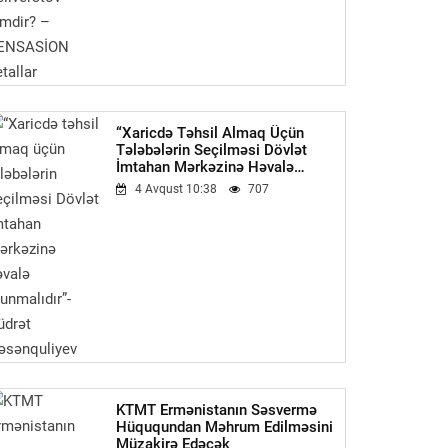
“Xaricdə Təhsil Almaq Üçün
Tələbələrin Seçilməsi Dövlət
İmtahan Mərkəzinə Həvalə
Olunmalıdır”-Qüdrət Həsənquliyev
4 Avqust 10:38
707
KTMT Ermənistanın Səsvermə
Hüququndan Məhrum Edilməsini
Müzakirə Edəcək