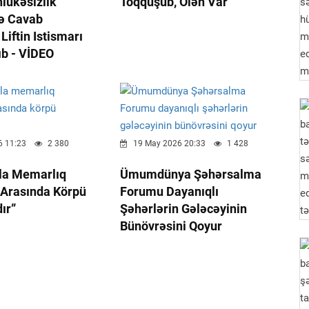
lükəsizlik
Toqquşub, Ölən Var
nə Cavab
iftin Istismarı
ıb - VİDEO
 11:23
2 380
19 May 2026 20:33
1 428
rla Memarlıq
Ümumdünya Şəhərsalma
 Arasında Körpü
Forumu Dayanıqlı
ır”
Şəhərlərin Gələcəyinin
Bünövrəsini Qoyur