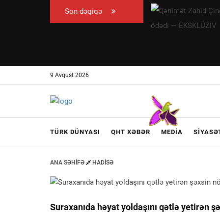
Son dəqiqə
Qənimət
Zahid
Çingiz
Qənizadəyə
təzminat
9 Avqust 2026
ödədi —
EKSKLÜZİV
TÜRK DÜNYASI
QHT XƏBƏR
MEDIA
SIYASƏ
ANA SƏHIFƏ
HADISƏ
Suraxanıda həyat yoldaşını qətlə yetirən 