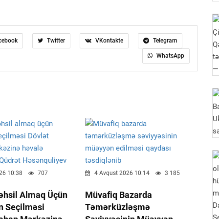
cebook
Twitter
VKontakte
Telegram
WhatsApp
26 10:38
707
4 Avqust 2026 10:14
3 185
Təhsil Almaq Üçün
Müvafiq Bazarda
n Seçilməsi
Təmərküzləşmə