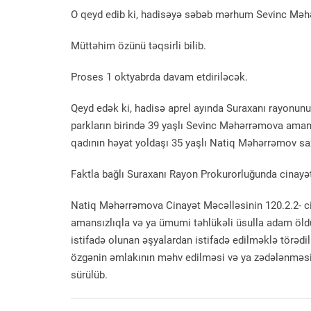
O qeyd edib ki, hadisəyə səbəb mərhum Sevinc Məh
Müttəhim özünü təqsirli bilib.
Proses 1 oktyabrda davam etdiriləcək.
Qeyd edək ki, hadisə aprel ayında Suraxanı rayonun
parkların birində 39 yaşlı Sevinc Məhərrəmova amans
qadının həyat yoldaşı 35 yaşlı Natiq Məhərrəmov sax
Faktla bağlı Suraxanı Rayon Prokurorluğunda cinayət 
Natiq Məhərrəmova Cinayət Məcəlləsinin 120.2.2- ci 
amansızlıqla və ya ümumi təhlükəli üsulla adam öldü
istifadə olunan əşyalardan istifadə edilməklə törədi
özgənin əmlakının məhv edilməsi və ya zədələnməsi i
sürülüb.