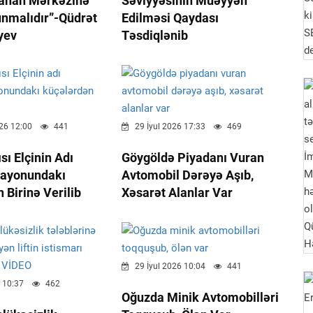
tahan Mərkəzinə
Səviyyəsinin Müəyyən
unmalıdır”-Qüdrət
Edilməsi Qaydası
yev
Təsdiqlənib
26 12:00
441
29 İyul 2026 17:33
469
sı Elçinin Adı
Göygöldə Piyadanı Vuran
Rayonundakı
Avtomobil Dərəyə Aşıb,
 Birinə Verilib
Xəsarət Alanlar Var
29 İyul 2026 10:04
441
 10:37
462
Oğuzda Minik Avtomobilləri