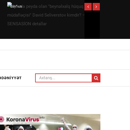
Bakıda
Azər Aslanov:
peyda olan
Azərbaycanda
"beynəlxalq
idmana
hüquq
yaradılan
müdafiəçisi"
şərait
David
övladlarımızın
Seliverstov
sağlam və
kimdir? –
vətənpərvər
SENSASİON
ruhda
ƏDƏNIYYƏT
detallar
böyüməsinə
böyük təsir
göstərir