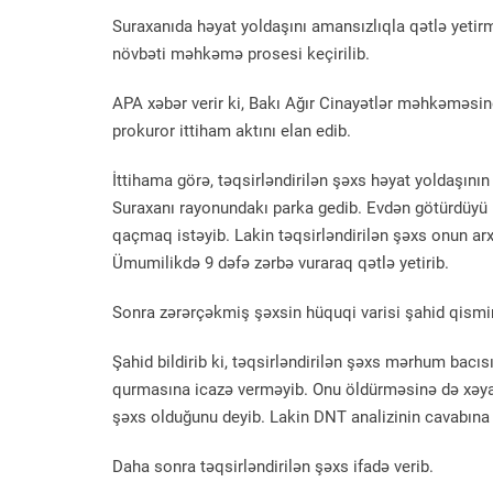
Suraxanıda həyat yoldaşını amansızlıqla qətlə yetir
növbəti məhkəmə prosesi keçirilib.
APA xəbər verir ki, Bakı Ağır Cinayətlər məhkəməsi
prokuror ittiham aktını elan edib.
İttihama görə, təqsirləndirilən şəxs həyat yoldaşın
Suraxanı rayonundakı parka gedib. Evdən götürdüyü 
qaçmaq istəyib. Lakin təqsirləndirilən şəxs onun a
Ümumilikdə 9 dəfə zərbə vuraraq qətlə yetirib.
Sonra zərərçəkmiş şəxsin hüquqi varisi şahid qismin
Şahid bildirib ki, təqsirləndirilən şəxs mərhum bacısın
qurmasına icazə verməyib. Onu öldürməsinə də xəyan
şəxs olduğunu deyib. Lakin DNT analizinin cavabına
Daha sonra təqsirləndirilən şəxs ifadə verib.