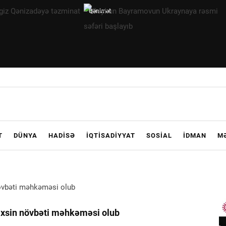
Ceyhun
Bayramovun
Ukraynaya
rəsmi səfəri
başlayıb
T
DÜNYA
HADISƏ
İQTISADIYYAT
SOSIAL
İDMAN
M
şəxsin növbəti məhkəməsi olub