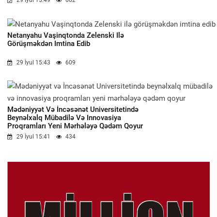
29 İyul 15:49
602
Netanyahu Vaşinqtonda Zelenski Ilə
Görüşməkdən Imtina Edib
29 İyul 15:43
609
Mədəniyyət Və İncəsənət Universitetində
Beynəlxalq Mübadilə Və Innovasiya
Proqramları Yeni Mərhələyə Qədəm Qoyur
29 İyul 15:41
434