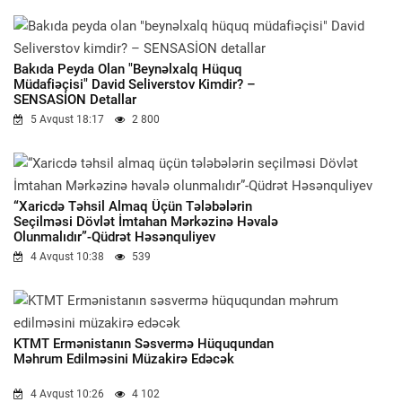
Bakıda Peyda Olan "beynəlxalq Hüquq
Müdafiəçisi" David Seliverstov Kimdir? –
SENSASİON Detallar
5 Avqust 18:17
2 800
“Xaricdə Təhsil Almaq Üçün Tələbələrin
Seçilməsi Dövlət İmtahan Mərkəzinə Həvalə
Olunmalıdır”-Qüdrət Həsənquliyev
4 Avqust 10:38
539
KTMT Ermənistanın Səsvermə Hüququndan
Məhrum Edilməsini Müzakirə Edəcək
4 Avqust 10:26
4 102