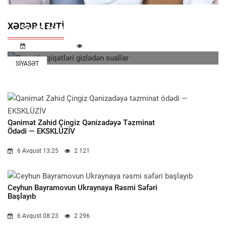
XƏBƏR LENTI
Siyasi Həqiqətləri Gizlədən Suallar
7 Avqust 11:32
1 225
SIYASƏT
Qənimət Zahid Çingiz Qənizadəyə Təzminat
Ödədi — EKSKLÜZİV
6 Avqust 13:25
2 121
Ceyhun Bayramovun Ukraynaya Rəsmi Səfəri
Başlayıb
6 Avqust 08:23
2 296