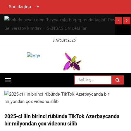
Son dəqiqə
hun
ramovun
ynaya
8 Avqust 2026
 səfəri
ayıb
Toggle
ANA SƏHIFƏ
HADISƏ
navigation
2025-ci ilin birinci rübündə TikTok Azərbaycanda
bir milyondan çox videonu silib