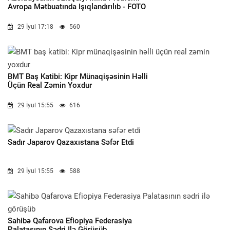
Avropa Mətbuatında Işıqlandırılıb - FOTO
29 İyul 17:18
560
BMT Baş Katibi: Kipr Münaqişəsinin Həlli
Üçün Real Zəmin Yoxdur
29 İyul 15:55
616
Sadır Japarov Qazaxıstana Səfər Etdi
29 İyul 15:55
588
Sahibə Qafarova Efiopiya Federasiya
Palatasının Sədri Ilə Görüşüb