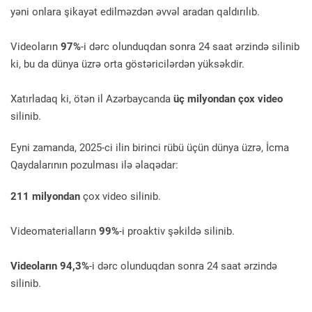
yəni onlara şikayət edilməzdən əvvəl aradan qaldırılıb.
Videoların
97%
-i dərc olunduqdan sonra 24 saat ərzində silinib
ki, bu da dünya üzrə orta göstəricilərdən yüksəkdir.
Xatırladaq ki, ötən il Azərbaycanda
üç milyondan çox video
silinib.
Eyni zamanda, 2025-ci ilin birinci rübü üçün dünya üzrə, İcma
Qaydalarının pozulması ilə əlaqədar:
211 milyondan
çox video silinib.
Videomaterialların
99%
-i proaktiv şəkildə silinib.
Videoların 94,3%
-i dərc olunduqdan sonra 24 saat ərzində
silinib.