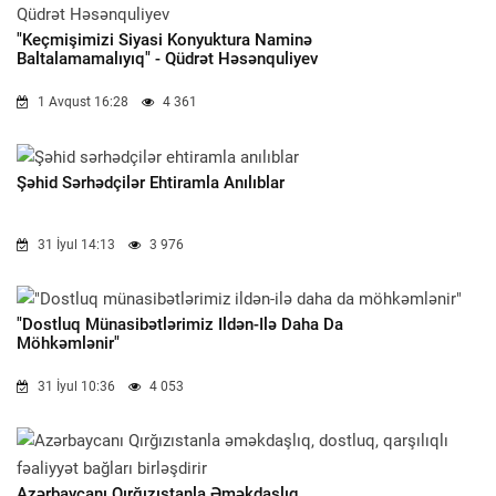
"Keçmişimizi Siyasi Konyuktura Naminə
Baltalamamalıyıq" - Qüdrət Həsənquliyev
1 Avqust 16:28
4 361
Şəhid Sərhədçilər Ehtiramla Anılıblar
31 İyul 14:13
3 976
"Dostluq Münasibətlərimiz Ildən-Ilə Daha Da
Möhkəmlənir"
31 İyul 10:36
4 053
Azərbaycanı Qırğızıstanla Əməkdaşlıq,