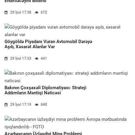
Endiriləcəyini Bildirib
29 İyul 17:38
672
Göygöldə Piyadanı Vuran Avtomobil Dərəyə
Aşıb, Xəsarət Alanlar Var
29 İyul 17:33
441
Bakının Çoxşaxəli Diplomatiyası: Strateji
Addımların Məntiqi Nəticəsi
29 İyul 17:19
840
Azərbaycanın Üzləşdiyi Mina Problemi