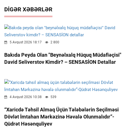
DIGƏR XƏBƏRLƏR
5 Avqust 2026 18:17
2 800
Bakıda Peyda Olan "beynəlxalq Hüquq Müdafiəçisi"
David Seliverstov Kimdir? – SENSASİON Detallar
4 Avqust 2026 10:38
539
“Xaricdə Təhsil Almaq Üçün Tələbələrin Seçilməsi
Dövlət İmtahan Mərkəzinə Həvalə Olunmalıdır”-
Qüdrət Həsənquliyev