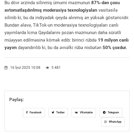
Bu dövr ərzində silinmiş ümumi məzmunun
87%-dən çoxu
avtomatlaşdırılmış moderasiya texnologiyaları
vasitəsilə
silinib ki, bu da indiyədək qeydə alınmış ən yüksək göstəricidir.
Bundan əlavə, TikTok-un moderasiya texnologiyaları canlı
yayımlarda İcma Qaydalarını pozan məzmunun daha sürətli
müəyyən edilməsinə kömək edib: birinci rübdə
19 milyon canlı
yayım
dayandırılıb ki, bu da əvvəlki rübə nisbətən
50% çoxdur.
16 İyul 2025 10:08
5 481
Paylaş:
Facebook
Twitter
VKontakte
Telegram
WhatsApp