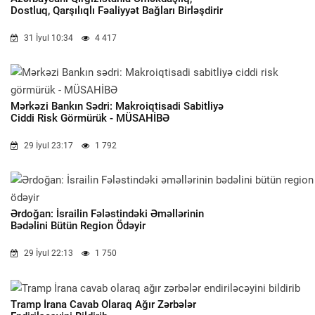
Dostluq, Qarşılıqlı Fəaliyyət Bağları Birləşdirir
31 İyul 10:34
4 417
Mərkəzi Bankın Sədri: Makroiqtisadi Sabitliyə
Ciddi Risk Görmürük - MÜSAHİBƏ
29 İyul 23:17
1 792
Ərdoğan: İsrailin Fələstindəki Əməllərinin
Bədəlini Bütün Region Ödəyir
29 İyul 22:13
1 750
Tramp İrana Cavab Olaraq Ağır Zərbələr