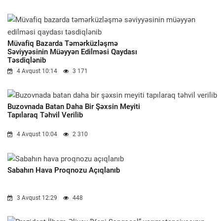
Müvafiq Bazarda Təmərküzləşmə
Səviyyəsinin Müəyyən Edilməsi Qaydası
Təsdiqlənib
4 Avqust 10:14
3 171
Buzovnada Batan Daha Bir Şəxsin Meyiti
Tapılaraq Təhvil Verilib
4 Avqust 10:04
2 310
Sabahın Hava Proqnozu Açıqlanıb
3 Avqust 12:29
448