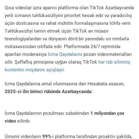
Qısa videolar üzrə aparıcı platforma olan TikTok Azərbaycanda
yerli icmanın təhlükəsizliyini prioritet hesab edir və yaradıcılıq
üçün dostcasına və rahat mühitin formalaşmasına töhfə verir.
Təhlükəsizliyi təmin etmək üçün TikTok ən müasir
texnologiyalardan və dünyanın dörd bir yanındakı on minlərlə
mütəxəssisdən istifadə edir. Platformada 24/7 rejimində
aparılan moderasiya
İcma Qaydalarını
pozan videomaterialları
silir. Şəffaflıq prinsipinə uyğun olaraq TikTok
hər rüb silinmiş
kontentin miqdarını açıqlayır.
İcma Qaydalarına əməl olunmasına dair Hesabata əsasən,
2025-ci ilin birinci rübündə Azərbaycanda:
İcma Qaydalarının pozulması səbəbindən
1 milyondan çox
video
silinib.
Ümumi videoların
99%
-i platforma tərəfindən proaktiv şəkildə,