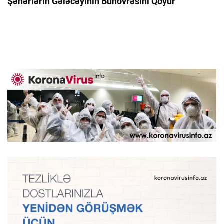
Şəhərlərin Gələcəyinin Bünövrəsini Qoyur