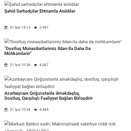
Şəhid Sərhədçilər Ehtiramla Anılıblar
31 İyul 14:13
3 997
"Dostluq Münasibətlərimiz Ildən-Ilə Daha Da
Möhkəmlənir"
31 İyul 10:36
4 067
Azərbaycanı Qırğızıstanla Əməkdaşlıq,
Dostluq, Qarşılıqlı Fəaliyyət Bağları Birləşdirir
31 İyul 10:34
4 445