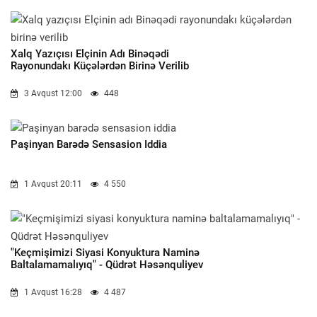
Xalq Yazıçısı Elçinin Adı Binəqədi
Rayonundakı Küçələrdən Birinə Verilib
3 Avqust 12:00
448
Paşinyan Barədə Sensasion Iddia
1 Avqust 20:11
4 550
"Keçmişimizi Siyasi Konyuktura Naminə
Baltalamamalıyıq" - Qüdrət Həsənquliyev
1 Avqust 16:28
4 487