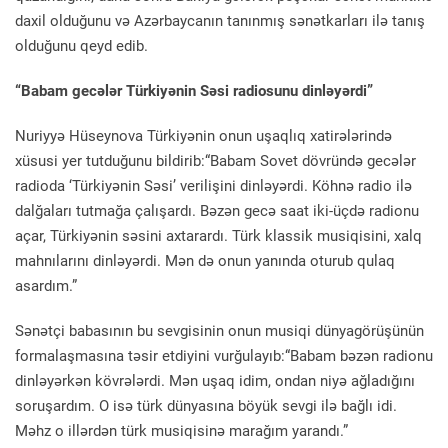
daxil olduğunu və Azərbaycanın tanınmış sənətkarları ilə tanış
olduğunu qeyd edib.
“Babam gecələr Türkiyənin Səsi radiosunu dinləyərdi”
Nuriyyə Hüseynova Türkiyənin onun uşaqlıq xatirələrində
xüsusi yer tutduğunu bildirib:“Babam Sovet dövründə gecələr
radioda ‘Türkiyənin Səsi’ verilişini dinləyərdi. Köhnə radio ilə
dalğaları tutmağa çalışardı. Bəzən gecə saat iki-üçdə radionu
açar, Türkiyənin səsini axtarardı. Türk klassik musiqisini, xalq
mahnılarını dinləyərdi. Mən də onun yanında oturub qulaq
asardım.”
Sənətçi babasının bu sevgisinin onun musiqi dünyagörüşünün
formalaşmasına təsir etdiyini vurğulayıb:“Babam bəzən radionu
dinləyərkən kövrələrdi. Mən uşaq idim, ondan niyə ağladığını
soruşardım. O isə türk dünyasına böyük sevgi ilə bağlı idi.
Məhz o illərdən türk musiqisinə marağım yarandı.”