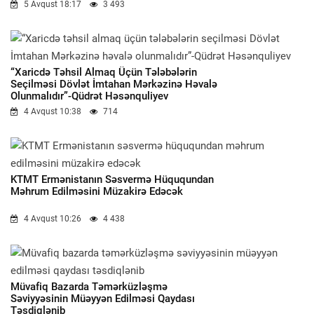
5 Avqust 18:17
3 493
“Xaricdə Təhsil Almaq Üçün Tələbələrin
Seçilməsi Dövlət İmtahan Mərkəzinə Həvalə
Olunmalıdır”-Qüdrət Həsənquliyev
4 Avqust 10:38
714
KTMT Ermənistanın Səsvermə Hüququndan
Məhrum Edilməsini Müzakirə Edəcək
4 Avqust 10:26
4 438
Müvafiq Bazarda Təmərküzləşmə
Səviyyəsinin Müəyyən Edilməsi Qaydası
Təsdiqlənib