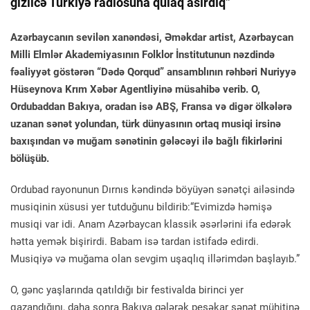
gizlicə Türkiyə radiosuna qulaq asırdıq”
Azərbaycanın sevilən xanəndəsi, Əməkdar artist, Azərbaycan
Milli Elmlər Akademiyasının Folklor İnstitutunun nəzdində
fəaliyyət göstərən “Dədə Qorqud” ansamblının rəhbəri Nuriyyə
Hüseynova Krım Xəbər Agentliyinə müsahibə verib. O,
Ordubaddan Bakıya, oradan isə ABŞ, Fransa və digər ölkələrə
uzanan sənət yolundan, türk dünyasının ortaq musiqi irsinə
baxışından və muğam sənətinin gələcəyi ilə bağlı fikirlərini
bölüşüb.
Ordubad rayonunun Dırnıs kəndində böyüyən sənətçi ailəsində
musiqinin xüsusi yer tutduğunu bildirib:“Evimizdə həmişə
musiqi var idi. Anam Azərbaycan klassik əsərlərini ifa edərək
hətta yemək bişirirdi. Babam isə tardan istifadə edirdi.
Musiqiyə və muğama olan sevgim uşaqlıq illərimdən başlayıb.”
O, gənc yaşlarında qatıldığı bir festivalda birinci yer
qazandığını, daha sonra Bakıya gələrək peşəkar sənət mühitinə