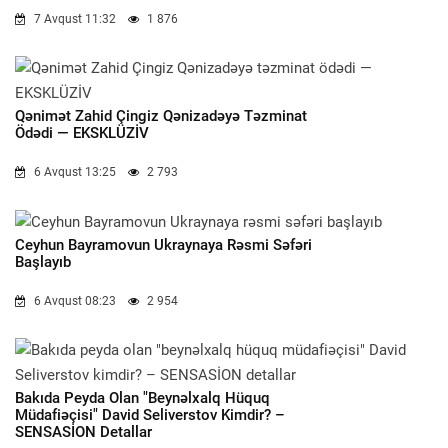
7 Avqust 11:32
1 876
Qənimət Zahid Çingiz Qənizadəyə Təzminat
Ödədi — EKSKLÜZİV
6 Avqust 13:25
2 793
Ceyhun Bayramovun Ukraynaya Rəsmi Səfəri
Başlayıb
6 Avqust 08:23
2 954
Bakıda Peyda Olan "beynəlxalq Hüquq
Müdafiəçisi" David Seliverstov Kimdir? –
SENSASİON Detallar