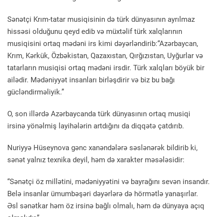
Sənətçi Krım-tatar musiqisinin də türk dünyasının ayrılmaz
hissəsi olduğunu qeyd edib və müxtəlif türk xalqlarının
musiqisini ortaq mədəni irs kimi dəyərləndirib:“Azərbaycan,
Krım, Kərkük, Özbəkistan, Qazaxıstan, Qırğızıstan, Uyğurlar və
tatarların musiqisi ortaq mədəni irsdir. Türk xalqları böyük bir
ailədir. Mədəniyyət insanları birləşdirir və biz bu bağı
gücləndirməliyik.”
O, son illərdə Azərbaycanda türk dünyasının ortaq musiqi
irsinə yönəlmiş layihələrin artdığını da diqqətə çatdırıb.
Nuriyyə Hüseynova gənc xanəndələrə səslənərək bildirib ki,
sənət yalnız texnika deyil, həm də xarakter məsələsidir:
“Sənətçi öz millətini, mədəniyyətini və bayrağını sevən insandır.
Belə insanlar ümumbəşəri dəyərlərə də hörmətlə yanaşırlar.
Əsl sənətkar həm öz irsinə bağlı olmalı, həm də dünyaya açıq