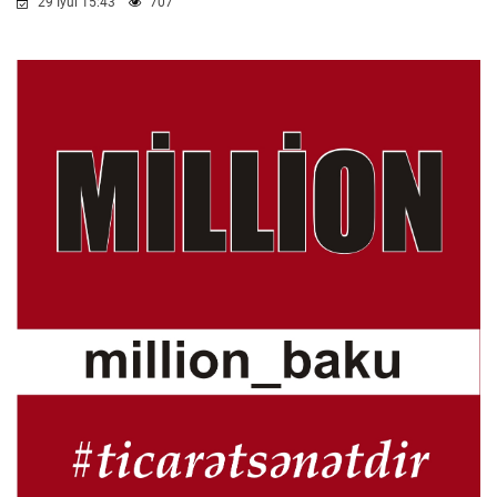
29 İyul 15:43
707