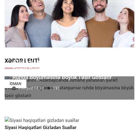
XƏBƏR LENTI
Azər Aslanov: Azərbaycanda Idmana Yaradılan
Şərait Övladlarımızın Sağlam Və Vətənpərvər
Ruhda Böyüməsinə Böyük Təsir Göstərir
İDMAN
8 Avqust 18:33
595
Siyasi Həqiqətləri Gizlədən Suallar