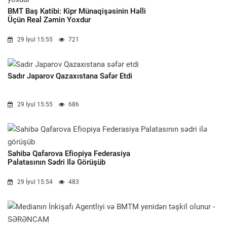
BMT Baş Katibi: Kipr Münaqişəsinin Həlli
Üçün Real Zəmin Yoxdur
29 İyul 15:55
721
Sadır Japarov Qazaxıstana Səfər Etdi
29 İyul 15:55
686
Sahibə Qafarova Efiopiya Federasiya
Palatasının Sədri Ilə Görüşüb
29 İyul 15:54
483