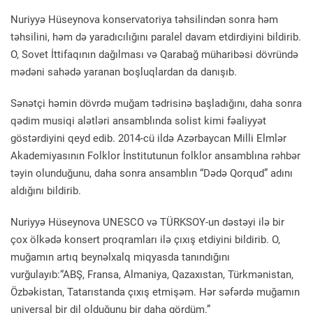
Nuriyyə Hüseynova konservatoriya təhsilindən sonra həm
təhsilini, həm də yaradıcılığını paralel davam etdirdiyini bildirib.
O, Sovet İttifaqının dağılması və Qarabağ müharibəsi dövründə
mədəni sahədə yaranan boşluqlardan da danışıb.
Sənətçi həmin dövrdə muğam tədrisinə başladığını, daha sonra
qədim musiqi alətləri ansamblında solist kimi fəaliyyət
göstərdiyini qeyd edib. 2014-cü ildə Azərbaycan Milli Elmlər
Akademiyasının Folklor İnstitutunun folklor ansamblına rəhbər
təyin olunduğunu, daha sonra ansamblın “Dədə Qorqud” adını
aldığını bildirib.
Nuriyyə Hüseynova UNESCO və TÜRKSOY-un dəstəyi ilə bir
çox ölkədə konsert proqramları ilə çıxış etdiyini bildirib. O,
muğamın artıq beynəlxalq miqyasda tanındığını
vurğulayıb:“ABŞ, Fransa, Almaniya, Qazaxıstan, Türkmənistan,
Özbəkistan, Tatarıstanda çıxış etmişəm. Hər səfərdə muğamın
universal bir dil olduğunu bir daha gördüm.”