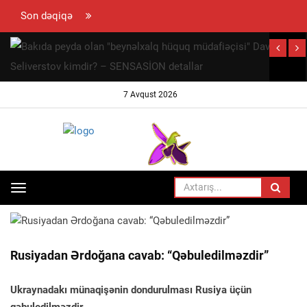
Son dəqiqə
hun
ramovun
ynaya
7 Avqust 2026
 səfəri
ayıb
Toggle
ANA SƏHIFƏ
TÜRK DÜNYASI
navigation
Rusiyadan Ərdoğana cavab: “Qəbuledilməzdir”
Ukraynadakı münaqişənin dondurulması Rusiya üçün