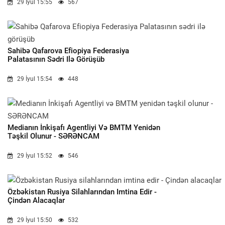
29 İyul 15:55
567
Sahibə Qafarova Efiopiya Federasiya
Palatasının Sədri Ilə Görüşüb
29 İyul 15:54
448
Medianın İnkişafı Agentliyi Və BMTM Yenidən
Təşkil Olunur - SƏRƏNCAM
29 İyul 15:52
546
Özbəkistan Rusiya Silahlarından Imtina Edir -
Çindən Alacaqlar
29 İyul 15:50
532