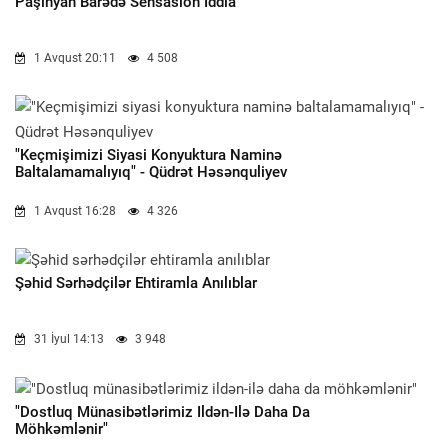
Paşinyan Barədə Sensasion Iddia
1 Avqust 20:11
4 508
"Keçmişimizi Siyasi Konyuktura Naminə
Baltalamamalıyıq" - Qüdrət Həsənquliyev
1 Avqust 16:28
4 326
Şəhid Sərhədçilər Ehtiramla Anılıblar
31 İyul 14:13
3 948
"Dostluq Münasibətlərimiz Ildən-Ilə Daha Da
Möhkəmlənir"