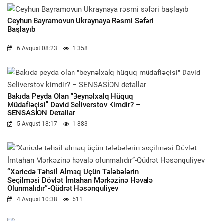
Ceyhun Bayramovun Ukraynaya Rəsmi Səfəri
Başlayıb
6 Avqust 08:23
1 358
Bakıda Peyda Olan "beynəlxalq Hüquq
Müdafiəçisi" David Seliverstov Kimdir? –
SENSASİON Detallar
5 Avqust 18:17
1 883
“Xaricdə Təhsil Almaq Üçün Tələbələrin
Seçilməsi Dövlət İmtahan Mərkəzinə Həvalə
Olunmalıdır”-Qüdrət Həsənquliyev
4 Avqust 10:38
511