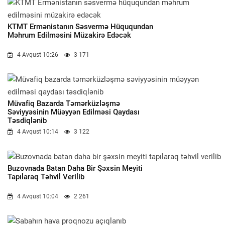
KTMT Ermənistanın Səsvermə Hüququndan
Məhrum Edilməsini Müzakirə Edəcək
4 Avqust 10:26
3 171
Müvafiq Bazarda Təmərküzləşmə
Səviyyəsinin Müəyyən Edilməsi Qaydası
Təsdiqlənib
4 Avqust 10:14
3 122
Buzovnada Batan Daha Bir Şəxsin Meyiti
Tapılaraq Təhvil Verilib
4 Avqust 10:04
2 261