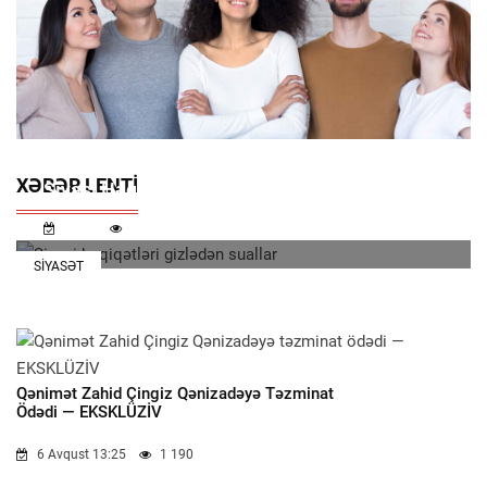
XƏBƏR LENTI
Siyasi Həqiqətləri Gizlədən Suallar
11:32
210
SIYASƏT
Qənimət Zahid Çingiz Qənizadəyə Təzminat
Ödədi — EKSKLÜZİV
6 Avqust 13:25
1 190