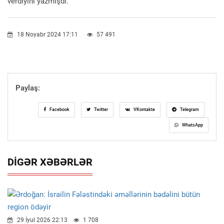
verdiyini yazmışdı.
18 Noyabr 2024 17:11
57 491
Paylaş:
Facebook
Twitter
VKontakte
Telegram
WhatsApp
DIGƏR XƏBƏRLƏR
29 İyul 2026 22:13
1 708