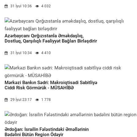
31 İyul 10:36
4 032
Azərbaycanı Qırğızıstanla Əməkdaşlıq,
Dostluq, Qarşılıqlı Fəaliyyət Bağları Birləşdirir
31 İyul 10:34
4 410
Mərkəzi Bankın Sədri: Makroiqtisadi Sabitliyə
Ciddi Risk Görmürük - MÜSAHİBƏ
29 İyul 23:17
1 778
Ərdoğan: İsrailin Fələstindəki Əməllərinin
Bədəlini Bütün Region Ödəyir