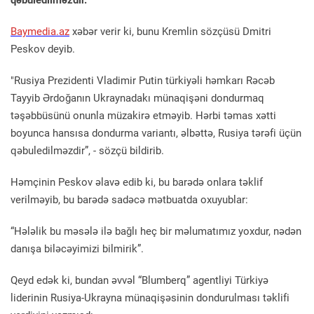
qəbuledilməzdir.
Baymedia.az
xəbər verir ki, bunu Kremlin sözçüsü Dmitri
Peskov deyib.
"Rusiya Prezidenti Vladimir Putin türkiyəli həmkarı Rəcəb
Tayyib Ərdoğanın Ukraynadakı münaqişəni dondurmaq
təşəbbüsünü onunla müzakirə etməyib. Hərbi təmas xətti
boyunca hansısa dondurma variantı, əlbəttə, Rusiya tərəfi üçün
qəbuledilməzdir”, - sözçü bildirib.
Həmçinin Peskov əlavə edib ki, bu barədə onlara təklif
verilməyib, bu barədə sadəcə mətbuatda oxuyublar:
“Hələlik bu məsələ ilə bağlı heç bir məlumatımız yoxdur, nədən
danışa biləcəyimizi bilmirik”.
Qeyd edək ki, bundan əvvəl “Blumberq” agentliyi Türkiyə
liderinin Rusiya-Ukrayna münaqişəsinin dondurulması təklifi