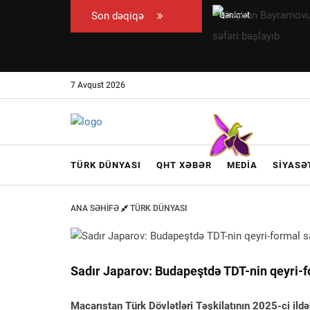
Son dəqiqə
Qənimət
Ceyhun
Zahid
Bayramovun
Çingiz
Ukraynaya
Qənizadəyə
rəsmi səfəri
7 Avqust 2026
təzminat
başlayıb
ödədi —
EKSKLÜZİV
TÜRK DÜNYASI
QHT XƏBƏR
MEDIA
SIYASƏ
ANA SƏHIFƏ
TÜRK DÜNYASI
Sadır Japarov: Budapeştdə TDT-nin qeyri-fo
Macarıstan Türk Dövlətləri Təşkilatının 2025-ci ildə