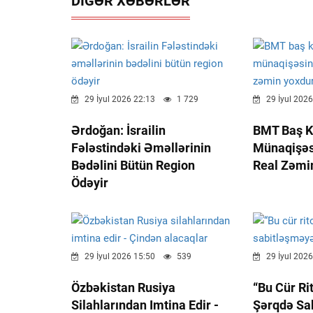
DIGƏR XƏBƏRLƏR
29 İyul 2026 22:13
1 729
29 İyul 2026
Ərdoğan: İsrailin
BMT Baş Ka
Fələstindəki Əməllərinin
Münaqişəsi
Bədəlini Bütün Region
Real Zəmi
Ödəyir
29 İyul 2026 15:50
539
29 İyul 2026
Özbəkistan Rusiya
“Bu Cür Ri
Silahlarından Imtina Edir -
Şərqdə Sa