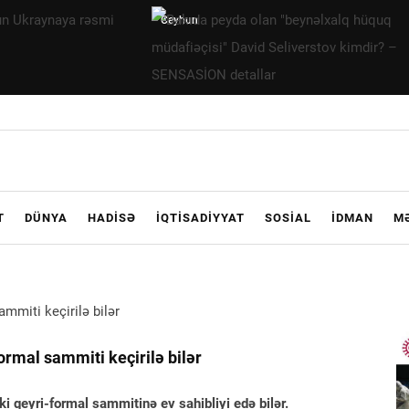
Bakıda
peyda olan
"beynəlxalq
hüquq
müdafiəçisi"
David
Seliverstov
kimdir? –
T
DÜNYA
HADISƏ
İQTISADIYYAT
SOSIAL
İDMAN
M
SENSASİON
detallar
rmal sammiti keçirilə bilər
ki qeyri-formal sammitinə ev sahibliyi edə bilər.