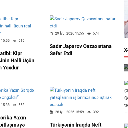
29 İyul 2026 15:55
574
 15:55
616
Sadır Japarov Qazaxıstana
X
tibi: Kipr
Səfər Etdi
nin Həlli Üçün
n Yoxdur
 15:38
553
28 İyul 2026 15:59
392
torika Yaxın
bitləşməyə
Türkiyənin İraqda Neft