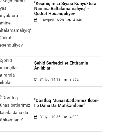
"Keçmişimizi Siyasi Konyuktura
Naminə Baltalamamalıyıq" -
Qüdrət Həsənquliyev
1 Avqust 16:28
4 340
Şəhid Sərhədçilər Ehtiramla
Anılıblar
31 İyul 14:13
3 962
"Dostluq Münasibətlərimiz Ildən-
Ilə Daha Da Möhkəmlənir"
31 İyul 10:36
4 039