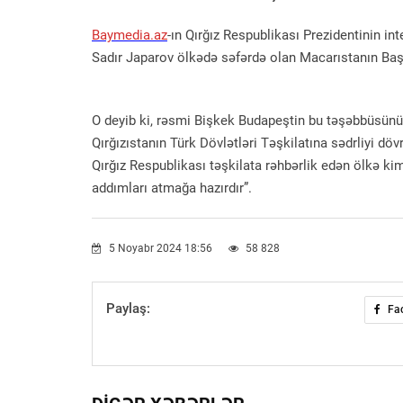
Baymedia.az
-ın Qırğız Respublikası Prezidentinin in
Sadır Japarov ölkədə səfərdə olan Macarıstanın Baş n
O deyib ki, rəsmi Bişkek Budapeştin bu təşəbbüsünü
Qırğızıstanın Türk Dövlətləri Təşkilatına sədrliyi d
Qırğız Respublikası təşkilata rəhbərlik edən ölkə k
addımları atmağa hazırdır”.
5 Noyabr 2024 18:56
58 828
Paylaş:
Fa