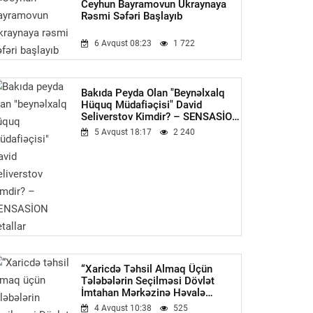
Ceyhun Bayramovun Ukraynaya
Rəsmi Səfəri Başlayıb
6 Avqust 08:23
1 722
Bakıda Peyda Olan "beynəlxalq
Hüquq Müdafiəçisi" David
Seliverstov Kimdir? – SENSASİON
Detallar
5 Avqust 18:17
2 240
“Xaricdə Təhsil Almaq Üçün
Tələbələrin Seçilməsi Dövlət
İmtahan Mərkəzinə Həvalə
Olunmalıdır”-Qüdrət Həsənquliyev
4 Avqust 10:38
525