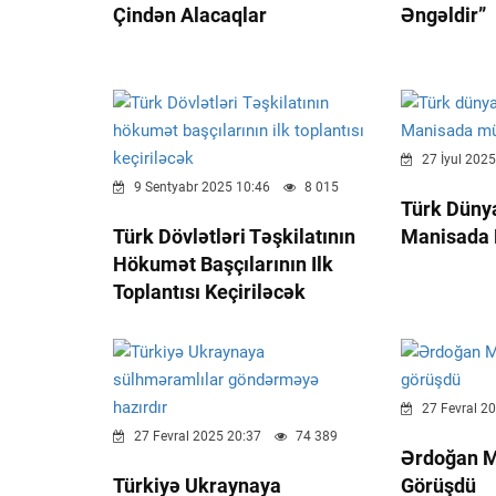
Çindən Alacaqlar
Əngəldir”
27 İyul 2025
9 Sentyabr 2025 10:46
8 015
Türk Dünya
Türk Dövlətləri Təşkilatının
Manisada 
Hökumət Başçılarının Ilk
Toplantısı Keçiriləcək
27 Fevral 2
27 Fevral 2025 20:37
74 389
Ərdoğan M
Türkiyə Ukraynaya
Görüşdü