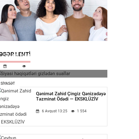
ƏBƏR LENTI
Siyasi Həqiqətləri Gizlədən Suallar
11:32
623
SIYASƏT
Qənimət Zahid Çingiz Qənizadəyə
Təzminat Ödədi — EKSKLÜZİV
6 Avqust 13:25
1 554