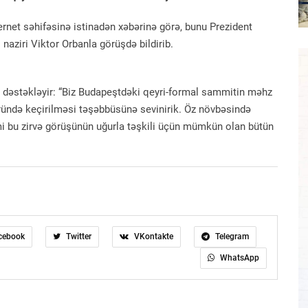
ternet səhifəsinə istinadən xəbərinə görə, bunu Prezident
aziri Viktor Orbanla görüşdə bildirib.
 dəstəkləyir: “Biz Budapeştdəki qeyri-formal sammitin məhz
övründə keçirilməsi təşəbbüsünə sevinirik. Öz növbəsində
imi bu zirvə görüşünün uğurla təşkili üçün mümkün olan bütün
cebook
Twitter
VKontakte
Telegram
WhatsApp