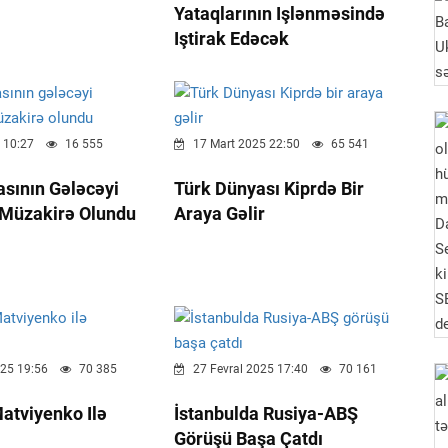
Yataqlarının Işlənməsində
Iştirak Edəcək
 10:27
16 555
17 Mart 2025 22:50
65 541
sının Gələcəyi
Türk Dünyası Kiprdə Bir
Müzakirə Olundu
Araya Gəlir
025 19:56
70 385
27 Fevral 2025 17:40
70 161
atviyenko Ilə
İstanbulda Rusiya-ABŞ
Görüşü Başa Çatdı