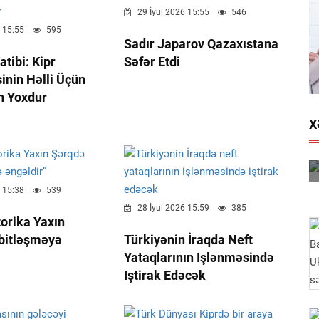
29 İyul 2026 15:55
546
 15:55
595
Sadır Japarov Qazaxıstana
tibi: Kipr
Səfər Etdi
nin Həlli Üçün
n Yoxdur
X
 15:38
539
28 İyul 2026 15:59
385
torika Yaxın
bitləşməyə
Türkiyənin İraqda Neft
Yataqlarının Işlənməsində
Iştirak Edəcək