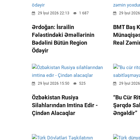
29 İyul 2026 22:13
1 687
29 İyul 2026
Ərdoğan: İsrailin
BMT Baş Ka
Fələstindəki Əməllərinin
Münaqişəsi
Bədəlini Bütün Region
Real Zəmi
Ödəyir
29 İyul 2026 15:50
525
29 İyul 2026
Özbəkistan Rusiya
“Bu Cür Ri
Silahlarından Imtina Edir -
Şərqdə Sa
Çindən Alacaqlar
Əngəldir”