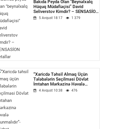
Bakıda Peyda Olan "beynəlxalq
Hüquq Müdafiəçisi" David
Seliverstov Kimdir? – SENSASİON
Detallar
5 Avqust 18:17
1 379
“Xaricdə Təhsil Almaq Üçün
Tələbələrin Seçilməsi Dövlət
İmtahan Mərkəzinə Həvalə
Olunmalıdır”-Qüdrət Həsənquliyev
4 Avqust 10:38
476