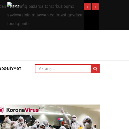
Müvafiq
Qənimət
bazarda
Zahid
təmərküzləşmə
Çingiz
səviyyəsinin
Qənizadəyə
müəyyən
təzminat
edilməsi
ödədi —
qaydası
EKSKLÜZİV
təsdiqlənib
ƏDƏNIYYƏT