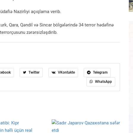
Müdafiə Nazirliyi açıqlama verib.
rk, Qara, Qəndil və Sincar bölgələrində 34 terror hədəfinə
terrorçusunu zərərsizləşdirib.
cebook
Twitter
VKontakte
Telegram
WhatsApp