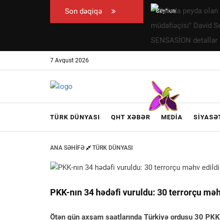
Son dəqiqə
Ceyhun
Bakıda
Bayramovun
peyda olan
Ukraynaya
"beynəlxalq
rəsmi səfəri
hüquq
7 Avqust 2026
başlayıb
müdafiəçisi"
David
Seliverstov
kimdir? –
TÜRK DÜNYASI
QHT XƏBƏR
MEDIA
SIYASƏ
SENSASİON
detallar
ANA SƏHIFƏ
TÜRK DÜNYASI
PKK-nın 34 hədəfi vuruldu: 30 terrorçu məh
Ötən gün axşam saatlarında Türkiyə ordusu 30 PKK