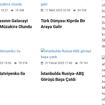
 10:27
16 548
17 Mart 2025 22:50
65 534
sının Gələcəyi
Türk Dünyası Kiprdə Bir
Müzakirə Olundu
Araya Gəlir
025 19:56
70 378
27 Fevral 2025 17:40
70 161
atviyenko Ilə
İstanbulda Rusiya-ABŞ
Görüşü Başa Çatdı