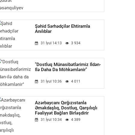
Şəhid Sərhədçilər Ehtiramla
Anılıblar
31 İyul 14:13
3 934
"Dostluq Münasibətlərimiz Ildən-
Ilə Daha Da Möhkəmlənir"
31 İyul 10:36
4 011
Azərbaycanı Qırğızıstanla
Əməkdaşlıq, Dostluq, Qarşılıqlı
Fəaliyyət Bağları Birləşdirir
31 İyul 10:34
4 389