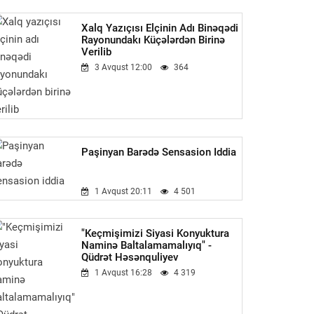
Xalq Yazıçısı Elçinin Adı Binəqədi
Rayonundakı Küçələrdən Birinə
Verilib
3 Avqust 12:00
364
Paşinyan Barədə Sensasion Iddia
1 Avqust 20:11
4 501
"Keçmişimizi Siyasi Konyuktura
Naminə Baltalamamalıyıq" -
Qüdrət Həsənquliyev
1 Avqust 16:28
4 319