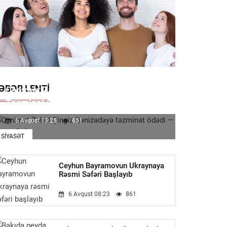
ƏBƏR LENTI
Qənimət Zahid Çingiz Qənizadəyə
Təzminat Ödədi — EKSKLÜZİV
6 Avqust 13:25
651
SIYASƏT
Ceyhun Bayramovun Ukraynaya
Rəsmi Səfəri Başlayıb
6 Avqust 08:23
861