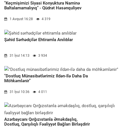
"Keçmişimizi Siyasi Konyuktura Naminə
Baltalamamalıyıq" - Qüdrət Həsənquliyev
1 Avqust 16:28
4 319
Şəhid Sərhədçilər Ehtiramla Anılıblar
31 İyul 14:13
3 934
"Dostluq Münasibətlərimiz Ildən-Ilə Daha Da
Möhkəmlənir"
31 İyul 10:36
4 011
Azərbaycanı Qırğızıstanla Əməkdaşlıq,
Dostluq, Qarşılıqlı Fəaliyyət Bağları Birləşdirir