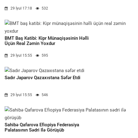
29 İyul 17:18
532
BMT Baş Katibi: Kipr Münaqişəsinin Həlli
Üçün Real Zəmin Yoxdur
29 İyul 15:55
595
Sadır Japarov Qazaxıstana Səfər Etdi
29 İyul 15:55
546
Sahibə Qafarova Efiopiya Federasiya
Palatasının Sədri Ilə Görüşüb