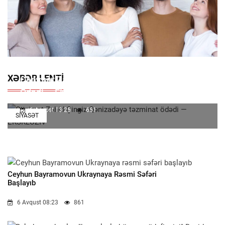
XƏBƏR LENTI
Qənimət Zahid Çingiz Qənizadəyə Təzminat
Ödədi — EKSKLÜZİV
6 Avqust 13:25
651
SIYASƏT
Ceyhun Bayramovun Ukraynaya Rəsmi Səfəri
Başlayıb
6 Avqust 08:23
861