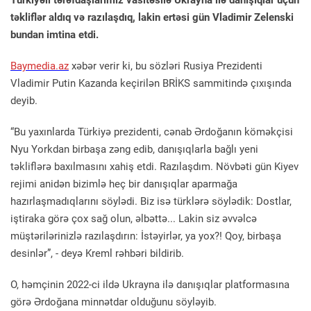
Türkiyəli tərəfdaşlarımız vasitəsilə Ukrayna ilə danışıqlar üçün
təkliflər aldıq və razılaşdıq, lakin ertəsi gün Vladimir Zelenski
bundan imtina etdi.
Baymedia.az
xəbər verir ki, bu sözləri Rusiya Prezidenti
Vladimir Putin Kazanda keçirilən BRİKS sammitində çıxışında
deyib.
“Bu yaxınlarda Türkiyə prezidenti, cənab Ərdoğanın köməkçisi
Nyu Yorkdan birbaşa zəng edib, danışıqlarla bağlı yeni
təkliflərə baxılmasını xahiş etdi. Razılaşdım. Növbəti gün Kiyev
rejimi anidən bizimlə heç bir danışıqlar aparmağa
hazırlaşmadıqlarını söylədi. Biz isə türklərə söylədik: Dostlar,
iştiraka görə çox sağ olun, əlbəttə... Lakin siz əvvəlcə
müştərilərinizlə razılaşdırın: İstəyirlər, ya yox?! Qoy, birbaşa
desinlər”, - deyə Kreml rəhbəri bildirib.
O, həmçinin 2022-ci ildə Ukrayna ilə danışıqlar platformasına
görə Ərdoğana minnətdar olduğunu söyləyib.