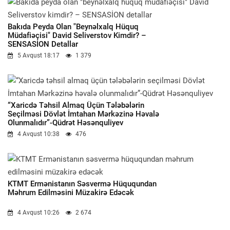
Bakıda Peyda Olan "beynəlxalq Hüquq
Müdafiəçisi" David Seliverstov Kimdir? –
SENSASİON Detallar
5 Avqust 18:17
1 379
“Xaricdə Təhsil Almaq Üçün Tələbələrin
Seçilməsi Dövlət İmtahan Mərkəzinə Həvalə
Olunmalıdır”-Qüdrət Həsənquliyev
4 Avqust 10:38
476
KTMT Ermənistanın Səsvermə Hüququndan
Məhrum Edilməsini Müzakirə Edəcək
4 Avqust 10:26
2 674