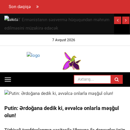
Son dəqiqə
Bakıda
peyda olan
"beynəlxalq
7 Avqust 2026
hüquq
müdafiəçisi"
David
Seliverstov
kimdir? –
Toggle
ANA SƏHIFƏ
TÜRK DÜNYASI
SENSASİON
navigation
detallar
Putin: Ərdoğana dedik ki, əvvəlcə onlarla məşğul
olun!