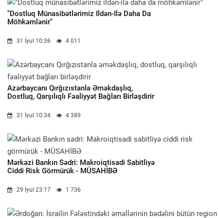
"Dostluq Münasibətlərimiz Ildən-Ilə Daha Da
Möhkəmlənir"
31 İyul 10:36
4 011
Azərbaycanı Qırğızıstanla Əməkdaşlıq,
Dostluq, Qarşılıqlı Fəaliyyət Bağları Birləşdirir
31 İyul 10:34
4 389
Mərkəzi Bankın Sədri: Makroiqtisadi Sabitliyə
Ciddi Risk Görmürük - MÜSAHİBƏ
29 İyul 23:17
1 736