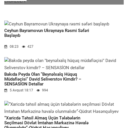
Ceyhun Bayramovun Ukraynaya Rəsmi Səfəri
Başlayıb
08:23
427
Bakıda Peyda Olan "beynəlxalq Hüquq
Müdafiəçisi" David Seliverstov Kimdir? –
SENSASİON Detallar
5 Avqust 18:17
994
“Xaricdə Təhsil Almaq Üçün Tələbələrin
Seçilməsi Dövlət İmtahan Mərkəzinə Həvalə
Olunmalıdır”-Qüdrət Həsənquliyev