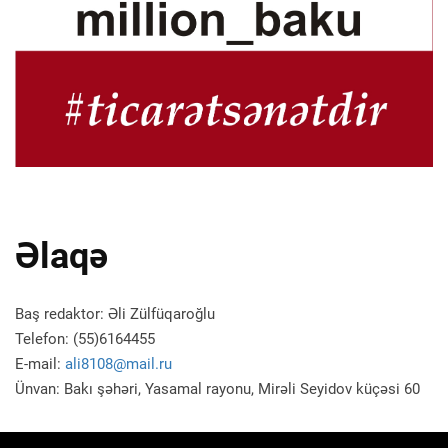
Əlaqə
Baş redaktor: Əli Zülfüqaroğlu
Telefon: (55)6164455
E-mail:
ali8108@mail.ru
Ünvan: Bakı şəhəri, Yasamal rayonu, Mirəli Seyidov küçəsi 60