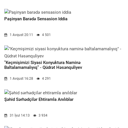
Paşinyan Barədə Sensasion Iddia
1 Avqust 20:11
4 501
"Keçmişimizi Siyasi Konyuktura Naminə
Baltalamamalıyıq" - Qüdrət Həsənquliyev
1 Avqust 16:28
4 291
Şəhid Sərhədçilər Ehtiramla Anılıblar
31 İyul 14:13
3 934