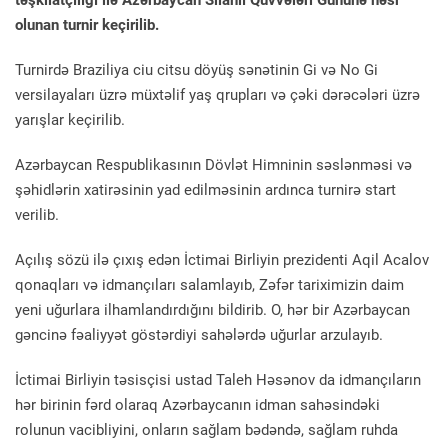
təşkilatçılığı ilə Azərbaycan Silahlı Qüvvələri Gününə həsr
olunan turnir keçirilib.
Turnirdə Braziliya ciu citsu döyüş sənətinin Gi və No Gi
versilayaları üzrə müxtəlif yaş qrupları və çəki dərəcələri üzrə
yarışlar keçirilib.
Azərbaycan Respublikasının Dövlət Himninin səslənməsi və
şəhidlərin xatirəsinin yad edilməsinin ardınca turnirə start
verilib.
Açılış sözü ilə çıxış edən İctimai Birliyin prezidenti Aqil Acalov
qonaqları və idmançıları salamlayıb, Zəfər tariximizin daim
yeni uğurlara ilhamlandırdığını bildirib. O, hər bir Azərbaycan
gəncinə fəaliyyət göstərdiyi sahələrdə uğurlar arzulayıb.
İctimai Birliyin təsisçisi ustad Taleh Həsənov da idmançıların
hər birinin fərd olaraq Azərbaycanın idman sahəsindəki
rolunun vacibliyini, onların sağlam bədəndə, sağlam ruhda