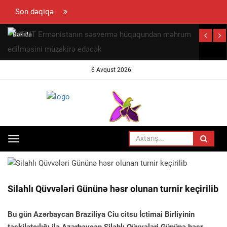
Son dəqiqə
Bakıda
peyda olan
"beynəlxalq
6 Avqust 2026
hüquq
müdafiəçisi"
David
Seliverstov
kimdir? –
Toggle
ANA SƏHIFƏ
İDMAN
SENSASİON
navigation
detallar
Silahlı Qüvvələri Gününə həsr olunan turnir keçirilib
Bu gün Azərbaycan Braziliya Ciu citsu İctimai Birliyinin