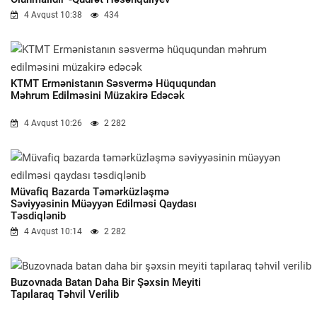
4 Avqust 10:38
434
KTMT Ermənistanın Səsvermə Hüququndan
Məhrum Edilməsini Müzakirə Edəcək
4 Avqust 10:26
2 282
Müvafiq Bazarda Təmərküzləşmə
Səviyyəsinin Müəyyən Edilməsi Qaydası
Təsdiqlənib
4 Avqust 10:14
2 282
Buzovnada Batan Daha Bir Şəxsin Meyiti
Tapılaraq Təhvil Verilib