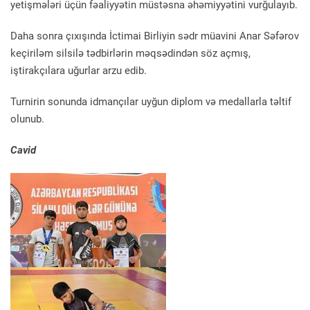
yetişmələri üçün fəaliyyətin müstəsna əhəmiyyətini vurğulayıb.
Daha sonra çıxışında İctimai Birliyin sədr müavini Anar Səfərov
keçiriləm silsilə tədbirlərin məqsədindən söz açmış,
iştirakçılara uğurlar arzu edib.
Turnirin sonunda idmançılar uyğun diplom və medallarla təltif
olunub.
Cavid