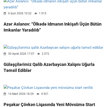
6 İyun 2026 10:32
1 015
Azər Aslanov: “Ölkədə Idmanın Inkişafı Üçün Bütün
Imkanlar Yaradılıb”
30 Aprel 2026 17:07
2 072
Güləşçilərimiz Qalib Azərbaycan Xalqını Uğurla
Təmsil Ediblər
14 Mart 2026 18:29
4 921
Peşəkar Çövkən Liqasında Yeni Mövsümə Start