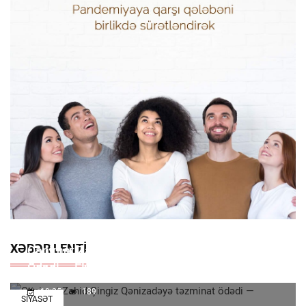
XƏBƏR LENTI
Qənimət Zahid Çingiz Qənizadəyə Təzminat
Ödədi — EKSKLÜZİV
13:25
189
SIYASƏT