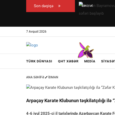
Son dəqiqə
Qənimət
Ceyhun
Zahid
Bayramovun
Çingiz
Ukraynaya
Qənizadəyə
rəsmi səfəri
7 Avqust 2026
təzminat
başlayıb
ödədi —
EKSKLÜZİV
TÜRK DÜNYASI
QHT XƏBƏR
MEDIA
SIYASƏ
ANA SƏHIFƏ
İDMAN
Arpaçay Karate Klubunun təşkilatçılığı ilə 
4-6 iyul 2025-ci il tarixlərində Azərbaycan Karate 