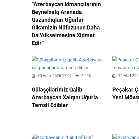
“Azərbaycan Idmançılarının
Beynəlxalq Arenada
Qazandıqları Uğurlar
Ölkəmizin Nüfuzunun Daha
Da Yüksəlməsinə Xidmət
Edir”
30 Aprel 2026 17:07
2 093
14 Mart 202
Güləşçilərimiz Qalib
Peşəkar Ç
Azərbaycan Xalqını Uğurla
Yeni Mövsü
Təmsil Ediblər