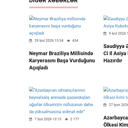
DIGƏR XƏBƏRLƏR
9 İyul 2026 
29 İyul 2026 15:34
434
Səudiyyə Ə
Neymar Braziliya Millisində
Ci Il Asiy
Karyerasını Başa Vurduğunu
Hazırdır
Açıqladı
27 İyun 202
Azərbayca
7 İyul 2026 13:15
2 177
Ölkəsi Kim