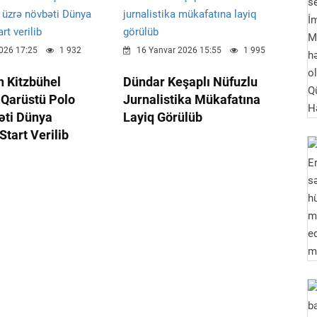
026 17:25
1 932
16 Yanvar 2026 15:55
1 995
n Kitzbühel
Dündar Keşaplı Nüfuzlu
 Qarüstü Polo
Jurnalistika Mükafatına
əti Dünya
Layiq Görülüb
tart Verilib