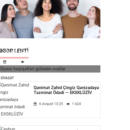
ƏBƏR LENTI
Siyasi Həqiqətləri Gizlədən Suallar
11:32
693
SIYASƏT
Qənimət Zahid Çingiz Qənizadəyə
Təzminat Ödədi — EKSKLÜZİV
6 Avqust 13:25
1 624