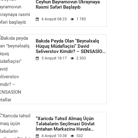
Ceyhun Bayramovun Ukraynaya
Rəsmi Səfəri Başlayıb
6 Avqust 08:23
1 785
Bakıda Peyda Olan "beynəlxalq
Hüquq Müdafiəçisi" David
Seliverstov Kimdir? – SENSASİON
Detallar
5 Avqust 18:17
2 303
“Xaricdə Təhsil Almaq Üçün
Tələbələrin Seçilməsi Dövlət
İmtahan Mərkəzinə Həvalə
Olunmalıdır”-Qüdrət Həsənquliyev
4 Avqust 10:38
532