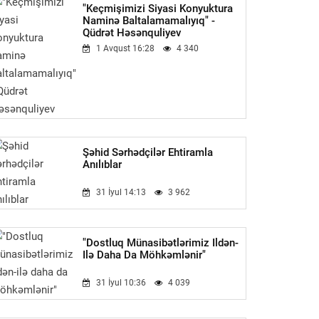
"Keçmişimizi Siyasi Konyuktura
Naminə Baltalamamalıyıq" -
Qüdrət Həsənquliyev
1 Avqust 16:28
4 340
Şəhid Sərhədçilər Ehtiramla
Anılıblar
31 İyul 14:13
3 962
"Dostluq Münasibətlərimiz Ildən-
Ilə Daha Da Möhkəmlənir"
31 İyul 10:36
4 039