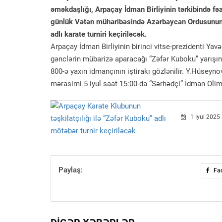
əməkdaşlığı, Arpaçay İdman Birliyinin tərkibində fəa
günlük Vətən müharibəsində Azərbaycan Ordusunun ə
adlı karate turniri keçiriləcək.
Arpaçay İdman Birliyinin birinci vitse-prezidenti Y
gənclərin mübarizə aparacağı “Zəfər Kuboku” yarışı
800-ə yaxın idmançının iştirakı gözlənilir. Y.Hüseynov 
mərasimi 5 iyul saat 15:00-da “Sərhədçi” İdman Oli
1 İyul 2025
Paylaş:
Fa