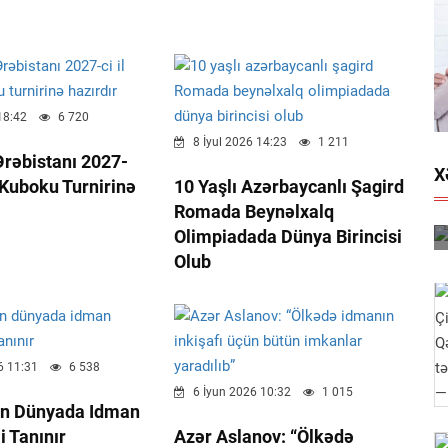
18:42
6 720
8 İyul 2026 14:23
1 211
rəbistanı 2027-
X
a Kuboku Turnirinə
10 Yaşlı Azərbaycanlı Şagird
Romada Beynəlxalq
Olimpiadada Dünya Birincisi
Olub
6 11:31
6 538
6 İyun 2026 10:32
1 015
n Dünyada Idman
i Tanınır
Azər Aslanov: “Ölkədə