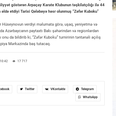
liyyət göstərən Arpaçay Karate Klubunun təşkilatçılığı ilə 44
ldə etdiyi Tarixi Qələbəyə həsr olunmuş “Zəfər Kuboku”
avər Hüseynovun verdiyi məlumata görə, uşaq, yeniyetmə və
nda Azərbaycanın paytaxtı Bakı şəhərindən və regionlardan
onu da bildirib ki, “Zəfər Kuboku” turnirinin təntənəli açılış
mpiya Mərkəzində baş tutacaq.
 10:42
17 717
cebook
Twitter
VKontakte
Telegram
WhatsApp