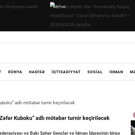
Bakıda
peyda olan
"beynəlxalq
hüquq
müdafiəçisi"
David
Seliverstov
kimdir? –
T
DÜNYA
HADISƏ
İQTISADIYYAT
SOSIAL
İDMAN
M
SENSASİON
detallar
“Zəfər Kuboku” adlı mötəbər turnir keçiriləcək
Federasiyası və Bakı Şəhər Gənclər və İdman İdarəsinin birgə