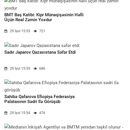
BMT Baş Katibi: Kipr Münaqişəsinin Həlli
Üçün Real Zəmin Yoxdur
29 İyul 15:55
721
Sadır Japarov Qazaxıstana Səfər Etdi
29 İyul 15:55
686
Sahibə Qafarova Efiopiya Federasiya
Palatasının Sədri Ilə Görüşüb
29 İyul 15:54
476