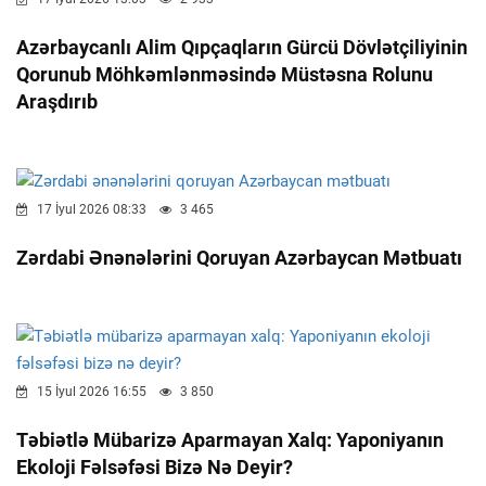
Azərbaycanlı Alim Qıpçaqların Gürcü Dövlətçiliyinin
Qorunub Möhkəmlənməsində Müstəsna Rolunu
Araşdırıb
17 İyul 2026 08:33
3 465
Zərdabi Ənənələrini Qoruyan Azərbaycan Mətbuatı
15 İyul 2026 16:55
3 850
Təbiətlə Mübarizə Aparmayan Xalq: Yaponiyanın
Ekoloji Fəlsəfəsi Bizə Nə Deyir?