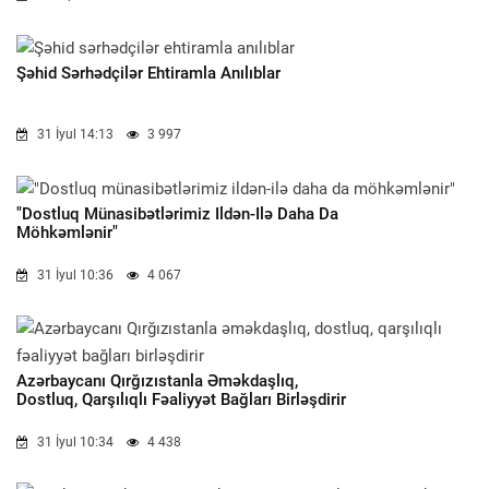
Şəhid Sərhədçilər Ehtiramla Anılıblar
31 İyul 14:13
3 997
"Dostluq Münasibətlərimiz Ildən-Ilə Daha Da
Möhkəmlənir"
31 İyul 10:36
4 067
Azərbaycanı Qırğızıstanla Əməkdaşlıq,
Dostluq, Qarşılıqlı Fəaliyyət Bağları Birləşdirir
31 İyul 10:34
4 438