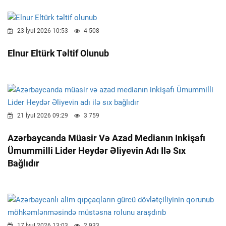
23 İyul 2026 10:53
4 508
Elnur Eltürk Təltif Olunub
21 İyul 2026 09:29
3 759
Azərbaycanda Müasir Və Azad Medianın Inkişafı
Ümummilli Lider Heydər Əliyevin Adı Ilə Sıx
Bağlıdır
17 İyul 2026 13:03
2 933