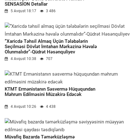
SENSASİON Detallar
5 Avqust 18:17
3 486
“Xaricdə Təhsil Almaq Üçün Tələbələrin
Seçilməsi Dövlət İmtahan Mərkəzinə Həvalə
Olunmalıdır”-Qüdrət Həsənquliyev
4 Avqust 10:38
707
KTMT Ermənistanın Səsvermə Hüququndan
Məhrum Edilməsini Müzakirə Edəcək
4 Avqust 10:26
4 438
Müvafiq Bazarda Təmərküzləşmə