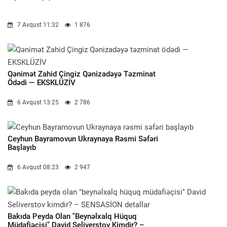
7 Avqust 11:32
1 876
Qənimət Zahid Çingiz Qənizadəyə Təzminat
Ödədi — EKSKLÜZİV
6 Avqust 13:25
2 786
Ceyhun Bayramovun Ukraynaya Rəsmi Səfəri
Başlayıb
6 Avqust 08:23
2 947
Bakıda Peyda Olan "beynəlxalq Hüquq
Müdafiəçisi" David Seliverstov Kimdir? –