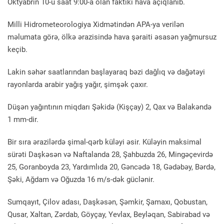
Oktyabrın 10-u saat 9:00-a olan faktiki hava açıqlanıb.
Milli Hidrometeorologiya Xidmətindən APA-ya verilən
məlumata görə, ölkə ərazisində hava şəraiti əsasən yağmursuz
keçib.
Lakin səhər saatlarından başlayaraq bəzi dağlıq və dağətəyi
rayonlarda arabir yağış yağır, şimşək çaxır.
Düşən yağıntının miqdarı Şəkidə (Kişçay) 2, Qax və Balakəndə
1 mm-dir.
Bir sıra ərazilərdə şimal-qərb küləyi əsir. Küləyin maksimal
sürəti Daşkəsən və Naftalanda 28, Şahbuzda 26, Mingəçevirdə
25, Goranboyda 23, Yardımlıda 20, Gəncədə 18, Gədəbəy, Bərdə,
Şəki, Ağdam və Oğuzda 16 m/s-dək güclənir.
Sumqayıt, Çilov adası, Daşkəsən, Şəmkir, Şamaxı, Qobustan,
Qusar, Xaltan, Zərdab, Göyçay, Yevlax, Beyləqan, Sabirabad və