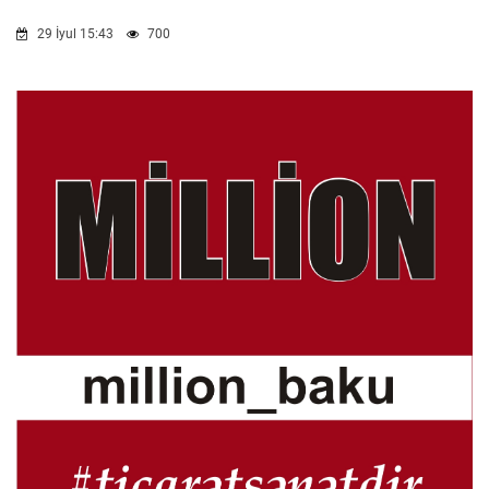
29 İyul 15:43
700