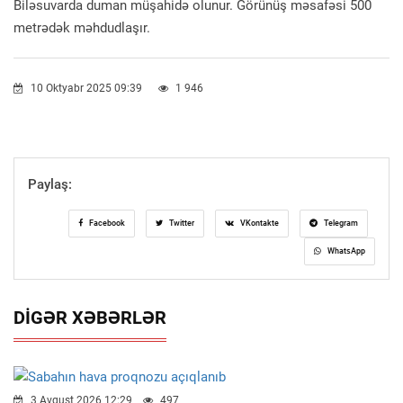
Biləsuvarda duman müşahidə olunur. Görünüş məsafəsi 500
metrədək məhdudlaşır.
10 Oktyabr 2025 09:39
1 946
Paylaş:
Facebook
Twitter
VKontakte
Telegram
WhatsApp
DIGƏR XƏBƏRLƏR
3 Avqust 2026 12:29
497