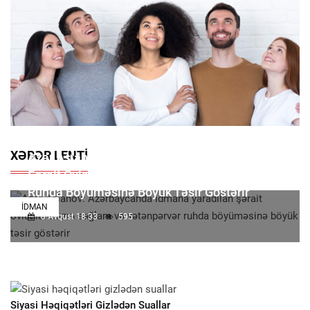
XƏBƏR LENTI
Azər Aslanov: Azərbaycanda Idmana Yaradılan
Şərait Övladlarımızın Sağlam Və Vətənpərvər
Ruhda Böyüməsinə Böyük Təsir Göstərir
İDMAN
8 Avqust 18:33
595
Siyasi Həqiqətləri Gizlədən Suallar