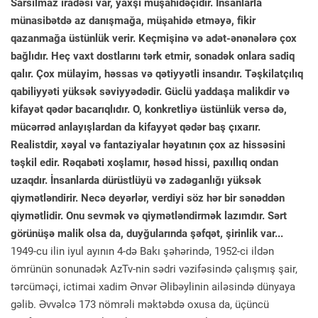
Sarsılmaz iradəsi var, yaxşı müşahidəçidir. İnsanlarla
münasibətdə az danışmağa, müşahidə etməyə, fikir
qazanmağa üstünlük verir. Keçmişinə və adət-ənənələrə çox
bağlıdır. Heç vaxt dostlarını tərk etmir, sonadək onlara sadiq
qalır. Çox mülayim, həssas və qətiyyətli insandır. Təşkilatçılıq
qabiliyyəti yüksək səviyyədədir. Güclü yaddaşa malikdir və
kifayət qədər bacarıqlıdır. O, konkretliyə üstünlük versə də,
mücərrəd anlayışlardan da kifayyət qədər baş çıxarır.
Realistdir, xəyal və fantaziyalar həyatının çox az hissəsini
təşkil edir. Rəqabəti xoşlamır, həsəd hissi, paxıllıq ondan
uzaqdır. İnsanlarda dürüstlüyü və zadəganlığı yüksək
qiymətləndirir. Necə deyərlər, verdiyi söz hər bir sənəddən
qiymətlidir. Onu sevmək və qiymətləndirmək lazımdır. Sərt
görünüşə malik olsa da, duyğularında şəfqət, şirinlik var...
1949-cu ilin iyul ayının 4-də Bakı şəhərində, 1952-ci ildən
ömrünün sonunadək AzTv-nin sədri vəzifəsində çalışmış şair,
tərcüməçi, ictimai xadim Ənvər Əlibəylinin ailəsində dünyaya
gəlib. Əvvəlcə 173 nömrəli məktəbdə oxusa da, üçüncü