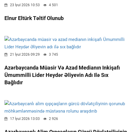
23 İyul 2026 10:53
4 501
Elnur Eltürk Təltif Olunub
21 İyul 2026 09:29
3 745
Azərbaycanda Müasir Və Azad Medianın Inkişafı
Ümummilli Lider Heydər Əliyevin Adı Ilə Sıx
Bağlıdır
17 İyul 2026 13:03
2 926
Azərbaycanlı Alim Qıpçaqların Gürcü Dövlətçiliyinin