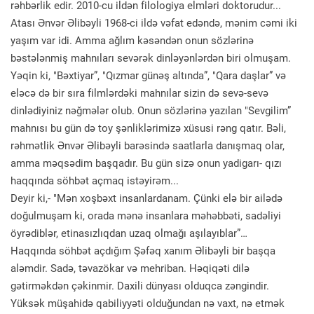
rəhbərlik edir. 2010-cu ildən filologiya elmləri doktorudur...
Atası Ənvər Əlibəyli 1968-ci ildə vəfat edəndə, mənim cəmi iki
yaşım var idi. Amma ağlım kəsəndən onun sözlərinə
bəstələnmiş mahnıları sevərək dinləyənlərdən biri olmuşam.
Yəqin ki, "Bəxtiyar”, "Qızmar günəş altında”, "Qara daşlar” və
eləcə də bir sıra filmlərdəki mahnılar sizin də sevə-sevə
dinlədiyiniz nəğmələr olub. Onun sözlərinə yazılan "Sevgilim”
mahnısı bu gün də toy şənliklərimizə xüsusi rəng qatır. Bəli,
rəhmətlik Ənvər Əlibəyli barəsində saatlarla danışmaq olar,
amma məqsədim başqadır. Bu gün sizə onun yadigarı- qızı
haqqında söhbət açmaq istəyirəm...
Deyir ki,- "Mən xoşbəxt insanlardanam. Çünki elə bir ailədə
doğulmuşam ki, orada mənə insanlara məhəbbəti, sadəliyi
öyrədiblər, etinasızlıqdan uzaq olmağı aşılayıblar”…
Haqqında söhbət açdığım Şəfəq xanım Əlibəyli bir başqa
aləmdir. Sadə, təvazökar və mehriban. Həqiqəti dilə
gətirməkdən çəkinmir. Daxili dünyası olduqca zəngindir.
Yüksək müşahidə qabiliyyəti olduğundan nə vaxt, nə etmək