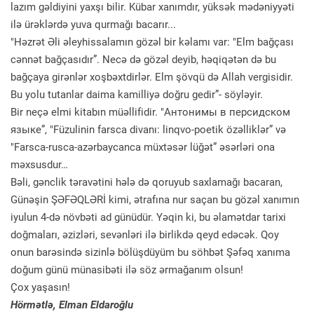
lazım gəldiyini yaxşı bilir. Kübar xanımdır, yüksək mədəniyyəti
ilə ürəklərdə yuva qurmağı bacarır...
"Həzrət Əli əleyhissalamın gözəl bir kəlamı var: "Elm bağçası
cənnət bağçasıdır”. Necə də gözəl deyib, həqiqətən də bu
bağçaya girənlər xoşbəxtdirlər. Elm şövqü də Allah vergisidir.
Bu yolu tutanlar daima kamilliyə doğru gedir”- söyləyir.
Bir neçə elmi kitabın müəllifidir. "Антонимы в персидском
языке”, "Füzulinin farsca divanı: linqvo-poetik özəlliklər” və
"Farsca-rusca-azərbaycanca müxtəsər lüğət” əsərləri ona
məxsusdur…
Bəli, gənclik təravətini hələ də qoruyub saxlamağı bacaran,
Günəşin ŞƏFƏQLƏRİ kimi, ətrafına nur saçan bu gözəl xanımın
iyulun 4-də növbəti ad günüdür. Yəqin ki, bu əlamətdar tarixi
doğmaları, əzizləri, sevənləri ilə birlikdə qeyd edəcək. Qoy
onun barəsində sizinlə bölüşdüyüm bu söhbət Şəfəq xanıma
doğum günü münasibəti ilə söz ərmağanım olsun!
Çox yaşasın!
Hörmətlə, Elman Eldaroğlu