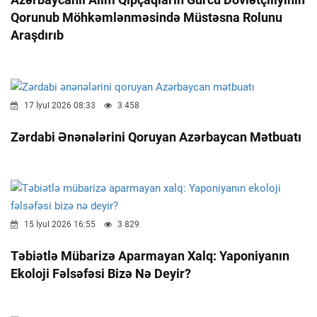
Qorunub Möhkəmlənməsində Müstəsna Rolunu
Araşdırıb
17 İyul 2026 08:33
3 458
Zərdabi Ənənələrini Qoruyan Azərbaycan Mətbuatı
15 İyul 2026 16:55
3 829
Təbiətlə Mübarizə Aparmayan Xalq: Yaponiyanın
Ekoloji Fəlsəfəsi Bizə Nə Deyir?