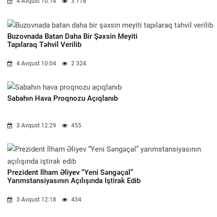
4 Avqust 10:14
3 178
Buzovnada Batan Daha Bir Şəxsin Meyiti
Tapılaraq Təhvil Verilib
4 Avqust 10:04
2 324
Sabahın Hava Proqnozu Açıqlanıb
3 Avqust 12:29
455
Prezident İlham Əliyev “Yeni Səngəçal”
Yarımstansiyasının Açılışında Iştirak Edib
3 Avqust 12:18
434