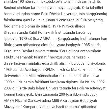
sinifdən 190 nömrəli məktəbdə orta təhsilini davam etdirib.
Beşinci sinifdən fars dilini öyrənməyə başlayıb. Orta təhsilini
başa vurduqdan sonra Bakı Dövlət Universitetinin şərqşünaslıq
fakultəsinə qəbul olunub. Oranı "Lenin təqaüdü” ilə oxuyaraq,
fərqlənmə diplomu ilə bitirib. 1971-1973-cü illərdə
Əfaqanıstanda Kabil Politexnik İnstitutunda tərcüməçi
işlələyib. 1973-cü ildə AMEA-nın Şərqşünaslıq İnstitutunun İran
filologiyası şöbəsində elmi fəaliyyətə başlayıb. 1985-ci ildə
Gürcüstan Dövlət Universitetində "Fars dilində antonimlərin
struktur-semantik təsnifatı” mövzusunda namizədlik
dissertasiyası müdafiə edərək ilk alimlik dərəcəsinə yiyələnib.
1989-cu ildə Azərbaycan KPMK nəzdində Marksizm-Leninizm
Universitetinin Milli münasibətlər fakültəsinə daxil olub və
1990-cı ildə həmin fakültəni fərqləmə diplomu ilə bitirib. 1992-
2007-ci illərdə Bakı İslam Universitetində fars dili və ədəbiyyatı
fənnini tədris edib. Eyni zamanda 2004-cü ildən indiyədək
AMEA Nizami Gəncəvi adına Milli Azərbaycan Ədəbiyyatı
Muzeyinin "Komparativistika və bədii tərcümə" şöbəsinə