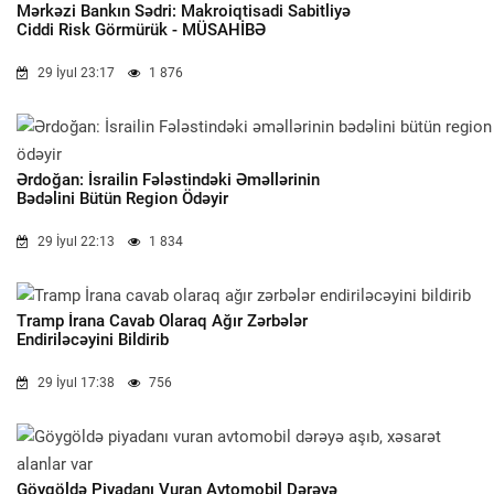
Mərkəzi Bankın Sədri: Makroiqtisadi Sabitliyə
Ciddi Risk Görmürük - MÜSAHİBƏ
29 İyul 23:17
1 876
Ərdoğan: İsrailin Fələstindəki Əməllərinin
Bədəlini Bütün Region Ödəyir
29 İyul 22:13
1 834
Tramp İrana Cavab Olaraq Ağır Zərbələr
Endiriləcəyini Bildirib
29 İyul 17:38
756
Göygöldə Piyadanı Vuran Avtomobil Dərəyə