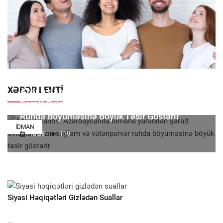
XƏBƏR LENTI
Azər Aslanov: Azərbaycanda Idmana Yaradılan
Şərait Övladlarımızın Sağlam Və Vətənpərvər
Ruhda Böyüməsinə Böyük Təsir Göstərir
İDMAN
18:33
119
Siyasi Həqiqətləri Gizlədən Suallar