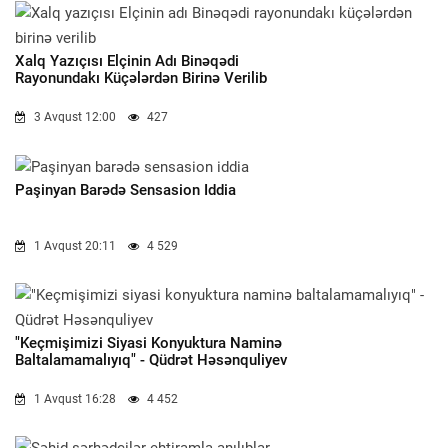
Xalq Yazıçısı Elçinin Adı Binəqədi
Rayonundakı Küçələrdən Birinə Verilib
3 Avqust 12:00
427
Paşinyan Barədə Sensasion Iddia
1 Avqust 20:11
4 529
"Keçmişimizi Siyasi Konyuktura Naminə
Baltalamamalıyıq" - Qüdrət Həsənquliyev
1 Avqust 16:28
4 452