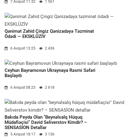
7 Avqust 11:32
1 561
Qənimət Zahid Çingiz Qənizadəyə Təzminat
Ödədi — EKSKLÜZİV
6 Avqust 13:25
2 436
Ceyhun Bayramovun Ukraynaya Rəsmi Səfəri
Başlayıb
6 Avqust 08:23
2 618
Bakıda Peyda Olan "beynəlxalq Hüquq
Müdafiəçisi" David Seliverstov Kimdir? –
SENSASİON Detallar
5 Avqust 18:17
3 136