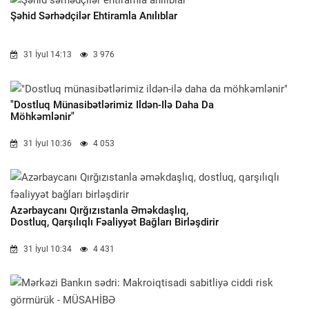
Şəhid Sərhədçilər Ehtiramla Anılıblar
31 İyul 14:13
3 976
"Dostluq Münasibətlərimiz Ildən-Ilə Daha Da
Möhkəmlənir"
31 İyul 10:36
4 053
Azərbaycanı Qırğızıstanla Əməkdaşlıq,
Dostluq, Qarşılıqlı Fəaliyyət Bağları Birləşdirir
31 İyul 10:34
4 431