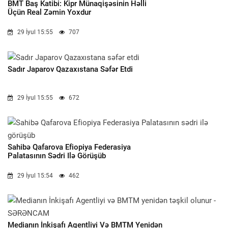
BMT Baş Katibi: Kipr Münaqişəsinin Həlli
Üçün Real Zəmin Yoxdur
29 İyul 15:55
707
Sadır Japarov Qazaxıstana Səfər Etdi
29 İyul 15:55
672
Sahibə Qafarova Efiopiya Federasiya
Palatasının Sədri Ilə Görüşüb
29 İyul 15:54
462
Medianın İnkişafı Agentliyi Və BMTM Yenidən