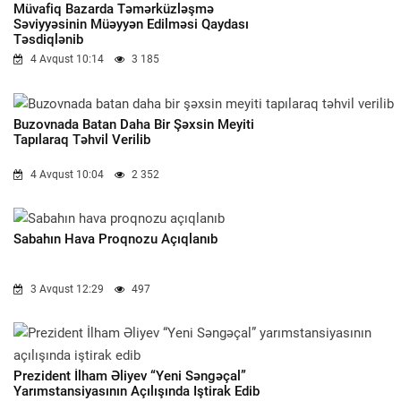
Müvafiq Bazarda Təmərküzləşmə
Səviyyəsinin Müəyyən Edilməsi Qaydası
Təsdiqlənib
4 Avqust 10:14
3 185
Buzovnada Batan Daha Bir Şəxsin Meyiti
Tapılaraq Təhvil Verilib
4 Avqust 10:04
2 352
Sabahın Hava Proqnozu Açıqlanıb
3 Avqust 12:29
497
Prezident İlham Əliyev “Yeni Səngəçal”
Yarımstansiyasının Açılışında Iştirak Edib