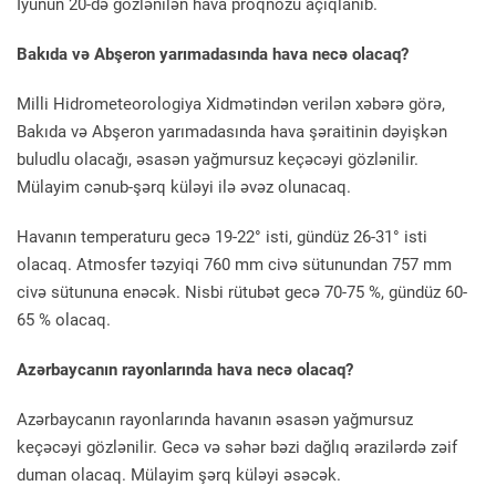
İyunun 20-də gözlənilən hava proqnozu açıqlanıb.
Bakıda və Abşeron yarımadasında hava necə olacaq?
Milli Hidrometeorologiya Xidmətindən verilən xəbərə görə,
Bakıda və Abşeron yarımadasında hava şəraitinin dəyişkən
buludlu olacağı, əsasən yağmursuz keçəcəyi gözlənilir.
Mülayim cənub-şərq küləyi ilə əvəz olunacaq.
Havanın temperaturu gecə 19-22° isti, gündüz 26-31° isti
olacaq. Atmosfer təzyiqi 760 mm civə sütunundan 757 mm
civə sütununa enəcək. Nisbi rütubət gecə 70-75 %, gündüz 60-
65 % olacaq.
Azərbaycanın rayonlarında hava necə olacaq?
Azərbaycanın rayonlarında havanın əsasən yağmursuz
keçəcəyi gözlənilir. Gecə və səhər bəzi dağlıq ərazilərdə zəif
duman olacaq. Mülayim şərq küləyi əsəcək.