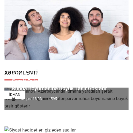
XƏBƏR LENTI
Azər Aslanov: Azərbaycanda Idmana Yaradılan
Şərait Övladlarımızın Sağlam Və Vətənpərvər
Ruhda Böyüməsinə Böyük Təsir Göstərir
İDMAN
8 Avqust 18:33
595