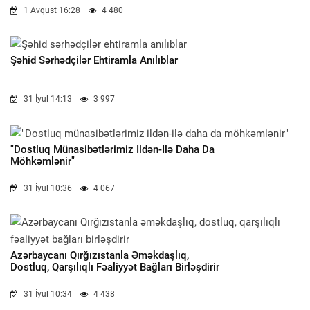
1 Avqust 16:28
4 480
Şəhid Sərhədçilər Ehtiramla Anılıblar
31 İyul 14:13
3 997
"Dostluq Münasibətlərimiz Ildən-Ilə Daha Da
Möhkəmlənir"
31 İyul 10:36
4 067
Azərbaycanı Qırğızıstanla Əməkdaşlıq,
Dostluq, Qarşılıqlı Fəaliyyət Bağları Birləşdirir
31 İyul 10:34
4 438