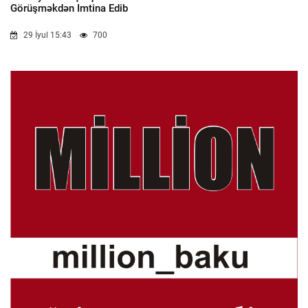
Görüşməkdən Imtina Edib
29 İyul 15:43
700