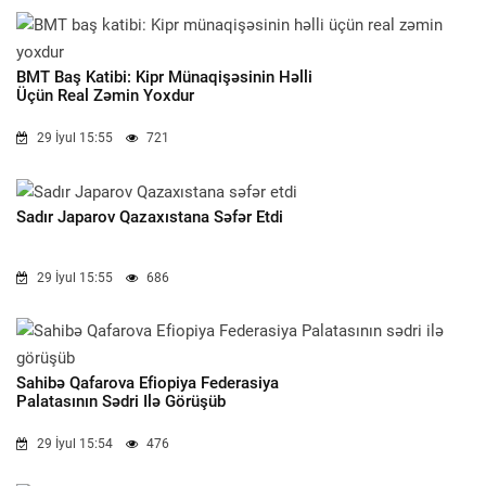
BMT Baş Katibi: Kipr Münaqişəsinin Həlli
Üçün Real Zəmin Yoxdur
29 İyul 15:55
721
Sadır Japarov Qazaxıstana Səfər Etdi
29 İyul 15:55
686
Sahibə Qafarova Efiopiya Federasiya
Palatasının Sədri Ilə Görüşüb
29 İyul 15:54
476