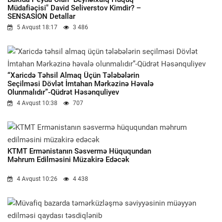
Müdafiəçisi" David Seliverstov Kimdir? –
SENSASİON Detallar
5 Avqust 18:17
3 486
“Xaricdə Təhsil Almaq Üçün Tələbələrin
Seçilməsi Dövlət İmtahan Mərkəzinə Həvalə
Olunmalıdır”-Qüdrət Həsənquliyev
4 Avqust 10:38
707
KTMT Ermənistanın Səsvermə Hüququndan
Məhrum Edilməsini Müzakirə Edəcək
4 Avqust 10:26
4 438