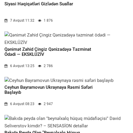
Siyasi Həqiqətləri Gizlədən Suallar
7 Avqust 11:32
1 876
Qənimət Zahid Çingiz Qənizadəyə Təzminat
Ödədi — EKSKLÜZİV
6 Avqust 13:25
2 786
Ceyhun Bayramovun Ukraynaya Rəsmi Səfəri
Başlayıb
6 Avqust 08:23
2 947
Bakıda Peyda Olan "beynəlxalq Hüquq