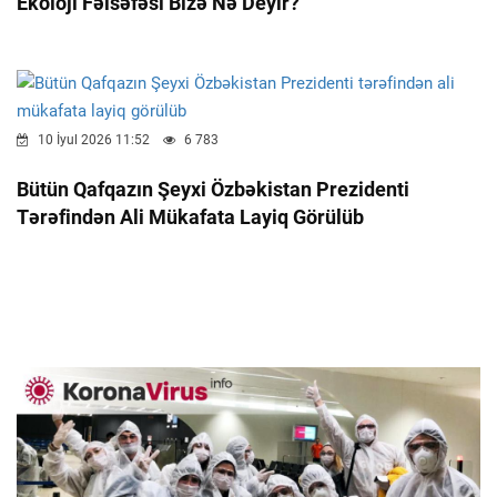
Ekoloji Fəlsəfəsi Bizə Nə Deyir?
10 İyul 2026 11:52
6 783
Bütün Qafqazın Şeyxi Özbəkistan Prezidenti
Tərəfindən Ali Mükafata Layiq Görülüb