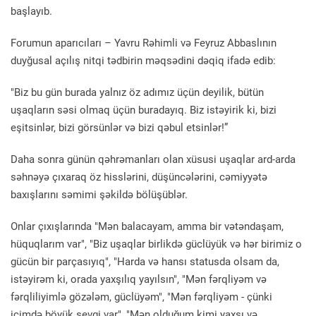
başlayıb.
Forumun aparıcıları – Yavru Rəhimli və Feyruz Abbaslının
duyğusal açılış nitqi tədbirin məqsədini dəqiq ifadə edib:
"Biz bu gün burada yalnız öz adımız üçün deyilik, bütün
uşaqların səsi olmaq üçün buradayıq. Biz istəyirik ki, bizi
eşitsinlər, bizi görsünlər və bizi qəbul etsinlər!”
Daha sonra günün qəhrəmanları olan xüsusi uşaqlar ard-arda
səhnəyə çıxaraq öz hisslərini, düşüncələrini, cəmiyyətə
baxışlarını səmimi şəkildə bölüşüblər.
Onlar çıxışlarında "Mən balacayam, amma bir vətəndaşam,
hüquqlarım var", "Biz uşaqlar birlikdə güclüyük və hər birimiz o
gücün bir parçasıyıq", "Harda və hansı statusda olsam da,
istəyirəm ki, orada yaxşılıq yayılsın", "Mən fərqliyəm və
fərqliliyimlə gözələm, güclüyəm", "Mən fərqliyəm - çünki
içimdə böyük sevgi var", "Mən olduğum kimi yaxşı və