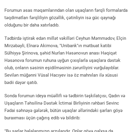
Forumun əsas məqamlarından olan uşaqların fərqli formalarda
təqdimatları fərqliliyin gözəllik, çətinliyin isə güc qaynağı
olduğunu bir daha xatırladıb.
Tədbirdə iştirak edən millət vəkilləri Ceyhun Məmmədov, Elçin
Mirzəbəyli, Elnarə Akimova, "Unibank"ın mətbuat katibi
Sülhiyyə Şirinova, şəhid Nurlan Həsənovun anası Həqiqət
Həsənova forumun ruhuna uyğun çıxışlarla uşaqlara dəstək
olub, onların səsinin eşidilməsinin zəruriliyini vurğulayıblar.
Sevilən müğənni Vüsal Hacıyev isə öz mahnıları ilə xüsusi
bədii dəyər qatıb.
Sonda forumun ideya müəllifi və tədbirin təşkilatçısı, Qadın və
Uşaqların Təhsilinə Dəstək İctimai Birliyinin rəhbəri Sevinc
Fədai səhnəyə gələrək, bütün uşaqlar əllərindəki şarları göyə
buraxması üçün çağırış edib və bildirib:
"Bu şarlar balalarımızın arzularıdır. Onlar göyə qalxsa da,