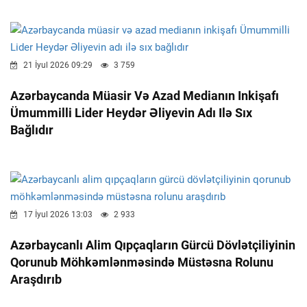
21 İyul 2026 09:29
3 759
Azərbaycanda Müasir Və Azad Medianın Inkişafı
Ümummilli Lider Heydər Əliyevin Adı Ilə Sıx
Bağlıdır
17 İyul 2026 13:03
2 933
Azərbaycanlı Alim Qıpçaqların Gürcü Dövlətçiliyinin
Qorunub Möhkəmlənməsində Müstəsna Rolunu
Araşdırıb