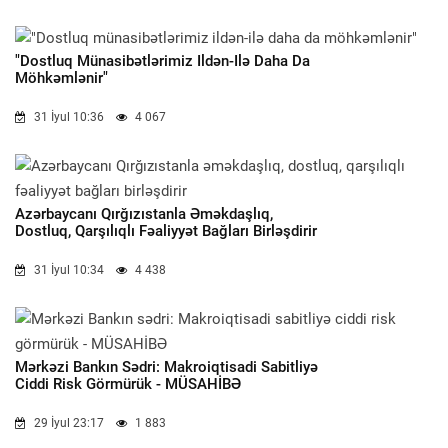
"Dostluq Münasibətlərimiz Ildən-Ilə Daha Da
Möhkəmlənir"
31 İyul 10:36
4 067
Azərbaycanı Qırğızıstanla Əməkdaşlıq,
Dostluq, Qarşılıqlı Fəaliyyət Bağları Birləşdirir
31 İyul 10:34
4 438
Mərkəzi Bankın Sədri: Makroiqtisadi Sabitliyə
Ciddi Risk Görmürük - MÜSAHİBƏ
29 İyul 23:17
1 883