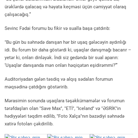
ürəklərdə qalacaq və həyata keçməsi üçün cəmiyyət olaraq
çalışacağıq.”
Sevinc Fədai forumu bu fikir və sualla başa çatdırıb:
"Bu gün bu səhnədə danışan hər bir uşaq gələcəyin aydınlığı
idi. Bu forum bir daha göstərdi ki, uşaqlar danışmağı bacarır –
yetər ki, onları dinləyək. İndi siz gedəndə bir sual aparın:
‘Uşaqlar danışanda mən onları həqiqətən eşidirəmmi?’”
Auditoriyadan gələn təsdiq və alqış sədaları forumun
məqsədinə çatdığını göstəririb.
Mərasimin sonunda uşaqlara təşəkkürnamələr və forumun
tərəfdaşları olan "Save Max", "ETİ", "Iceland" və "ƏSRİK"in
hədiyyələri təqdim edilib, "Foto Xalça"nın bəzədiyi səhnədə
xatirə fotoları çəkdirilib.