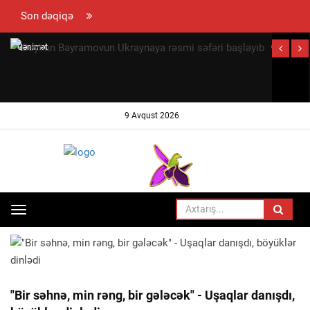
Son dəqiqə
Qənimət
Ceyhun
Zahid
Bayramov
Çingiz
Ukraynay
Qənizadəyə
rəsmi səfər
9 Avqust 2026
təzminat
başlayıb
ödədi —
EKSKLÜZİV
Toggle
ANA SƏHIFƏ
SOSIAL
navigation
"Bir səhnə, min rəng, bir gələcək" - Uşaqlar danışdı,