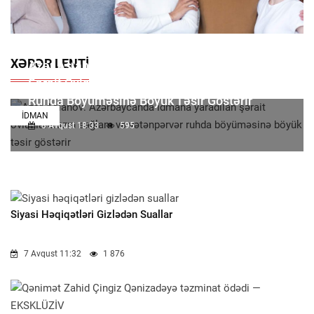
XƏBƏR LENTI
Azər Aslanov: Azərbaycanda Idmana Yaradılan
Şərait Övladlarımızın Sağlam Və Vətənpərvər
Ruhda Böyüməsinə Böyük Təsir Göstərir
İDMAN
8 Avqust 18:33
595
Siyasi Həqiqətləri Gizlədən Suallar
7 Avqust 11:32
1 876