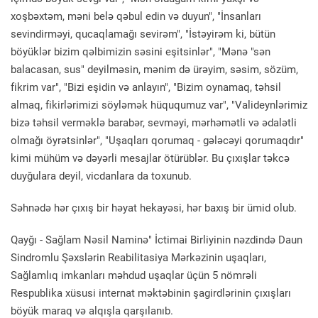
xoşbəxtəm, məni belə qəbul edin və duyun", "İnsanları
sevindirməyi, qucaqlamağı sevirəm", "İstəyirəm ki, bütün
böyüklər bizim qəlbimizin səsini eşitsinlər", "Mənə "sən
balacasan, sus" deyilməsin, mənim də ürəyim, səsim, sözüm,
fikrim var", "Bizi eşidin və anlayın", "Bizim oynamaq, təhsil
almaq, fikirlərimizi söyləmək hüququmuz var", "Valideynlərimiz
bizə təhsil verməklə barabər, sevməyi, mərhəmətli və ədalətli
olmağı öyrətsinlər", "Uşaqları qorumaq - gələcəyi qorumaqdır"
kimi mühüm və dəyərli mesajlar ötürüblər. Bu çıxışlar təkcə
duyğulara deyil, vicdanlara da toxunub.
Səhnədə hər çıxış bir həyat hekayəsi, hər baxış bir ümid olub.
Qayğı - Sağlam Nəsil Naminə" İctimai Birliyinin nəzdində Daun
Sindromlu Şəxslərin Reabilitasiya Mərkəzinin uşaqları,
Sağlamlıq imkanları məhdud uşaqlar üçün 5 nömrəli
Respublika xüsusi internat məktəbinin şagirdlərinin çıxışları
böyük maraq və alqışla qarşılanıb.