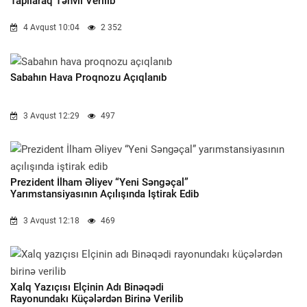
Tapılaraq Təhvil Verilib
4 Avqust 10:04
2 352
Sabahın Hava Proqnozu Açıqlanıb
3 Avqust 12:29
497
Prezident İlham Əliyev “Yeni Səngəçal”
Yarımstansiyasının Açılışında Iştirak Edib
3 Avqust 12:18
469
Xalq Yazıçısı Elçinin Adı Binəqədi
Rayonundakı Küçələrdən Birinə Verilib