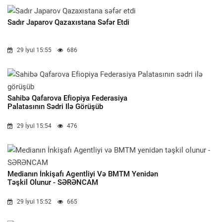
Sadır Japarov Qazaxıstana Səfər Etdi
29 İyul 15:55
686
Sahibə Qafarova Efiopiya Federasiya
Palatasının Sədri Ilə Görüşüb
29 İyul 15:54
476
Medianın İnkişafı Agentliyi Və BMTM Yenidən
Təşkil Olunur - SƏRƏNCAM
29 İyul 15:52
665