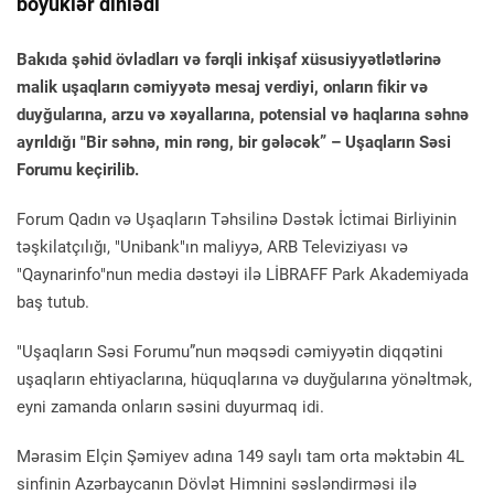
böyüklər dinlədi
Bakıda şəhid övladları və fərqli inkişaf xüsusiyyətlətlərinə
malik uşaqların cəmiyyətə mesaj verdiyi, onların fikir və
duyğularına, arzu və xəyallarına, potensial və haqlarına səhnə
ayrıldığı "Bir səhnə, min rəng, bir gələcək” – Uşaqların Səsi
Forumu keçirilib.
Forum Qadın və Uşaqların Təhsilinə Dəstək İctimai Birliyinin
təşkilatçılığı, "Unibank"ın maliyyə, ARB Televiziyası və
"Qaynarinfo"nun media dəstəyi ilə LİBRAFF Park Akademiyada
baş tutub.
"Uşaqların Səsi Forumu”nun məqsədi cəmiyyətin diqqətini
uşaqların ehtiyaclarına, hüquqlarına və duyğularına yönəltmək,
eyni zamanda onların səsini duyurmaq idi.
Mərasim Elçin Şəmiyev adına 149 saylı tam orta məktəbin 4L
sinfinin Azərbaycanın Dövlət Himnini səsləndirməsi ilə