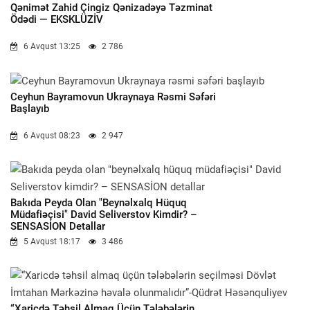
Qənimət Zahid Çingiz Qənizadəyə Təzminat
Ödədi — EKSKLÜZİV
6 Avqust 13:25
2 786
Ceyhun Bayramovun Ukraynaya Rəsmi Səfəri
Başlayıb
6 Avqust 08:23
2 947
Bakıda Peyda Olan "beynəlxalq Hüquq
Müdafiəçisi" David Seliverstov Kimdir? –
SENSASİON Detallar
5 Avqust 18:17
3 486
“Xaricdə Təhsil Almaq Üçün Tələbələrin