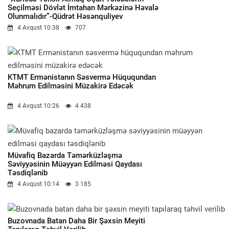
Seçilməsi Dövlət İmtahan Mərkəzinə Həvalə
Olunmalıdır”-Qüdrət Həsənquliyev
4 Avqust 10:38
707
KTMT Ermənistanın Səsvermə Hüququndan
Məhrum Edilməsini Müzakirə Edəcək
4 Avqust 10:26
4 438
Müvafiq Bazarda Təmərküzləşmə
Səviyyəsinin Müəyyən Edilməsi Qaydası
Təsdiqlənib
4 Avqust 10:14
3 185
Buzovnada Batan Daha Bir Şəxsin Meyiti