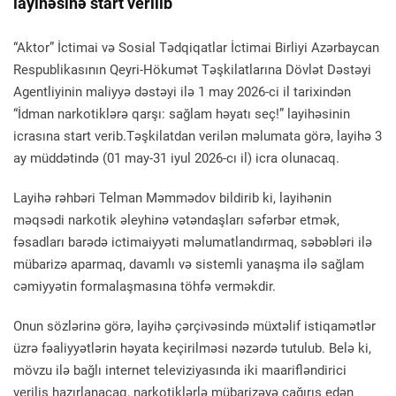
layihəsinə start verilib
“Aktor” İctimai və Sosial Tədqiqatlar İctimai Birliyi Azərbaycan
Respublikasının Qeyri-Hökumət Təşkilatlarına Dövlət Dəstəyi
Agentliyinin maliyyə dəstəyi ilə 1 may 2026-ci il tarixindən
“İdman narkotiklərə qarşı: sağlam həyatı seç!” layihəsinin
icrasına start verib.Təşkilatdan verilən məlumata görə, layihə 3
ay müddətində (01 may-31 iyul 2026-cı il) icra olunacaq.
Layihə rəhbəri Telman Məmmədov bildirib ki, layihənin
məqsədi narkotik əleyhinə vətəndaşları səfərbər etmək,
fəsadları barədə ictimaiyyəti məlumatlandırmaq, səbəbləri ilə
mübarizə aparmaq, davamlı və sistemli yanaşma ilə sağlam
cəmiyyətin formalaşmasına töhfə verməkdir.
Onun sözlərinə görə, layihə çərçivəsində müxtəlif istiqamətlər
üzrə fəaliyyətlərin həyata keçirilməsi nəzərdə tutulub. Belə ki,
mövzu ilə bağlı internet televiziyasında iki maarifləndirici
veriliş hazırlanacaq, narkotiklərlə mübarizəyə çağırış edən