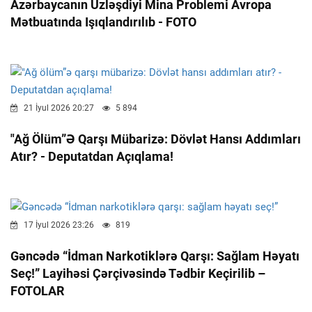
Azərbaycanın Üzləşdiyi Mina Problemi Avropa
Mətbuatında Işıqlandırılıb - FOTO
21 İyul 2026 20:27
5 894
"Ağ Ölüm”ə Qarşı Mübarizə: Dövlət Hansı Addımları
Atır? - Deputatdan Açıqlama!
17 İyul 2026 23:26
819
Gəncədə “İdman Narkotiklərə Qarşı: Sağlam Həyatı
Seç!”
Layihəsi Çərçivəsində Tədbir Keçirilib –
FOTOLAR