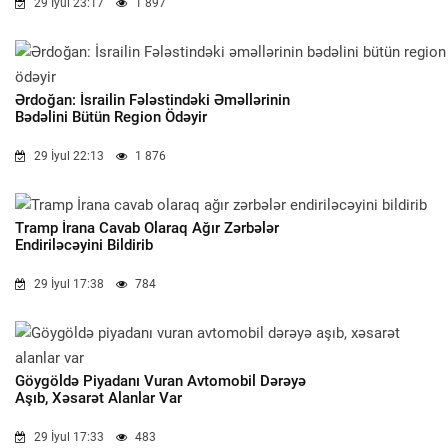
29 İyul 23:17
1 897
Ərdoğan: İsrailin Fələstindəki Əməllərinin
Bədəlini Bütün Region Ödəyir
29 İyul 22:13
1 876
Tramp İrana Cavab Olaraq Ağır Zərbələr
Endiriləcəyini Bildirib
29 İyul 17:38
784
Göygöldə Piyadanı Vuran Avtomobil Dərəyə
Aşıb, Xəsarət Alanlar Var
29 İyul 17:33
483