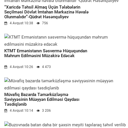
“Xaricdə Təhsil Almaq Üçün Tələbələrin
Seçilməsi Dövlət İmtahan Mərkəzinə Həvalə
Olunmalıdır”-Qüdrət Həsənquliyev
4 Avqust 10:38
756
KTMT Ermənistanın Səsvermə Hüququndan
Məhrum Edilməsini Müzakirə Edəcək
4 Avqust 10:26
4 473
Müvafiq Bazarda Təmərküzləşmə
Səviyyəsinin Müəyyən Edilməsi Qaydası
Təsdiqlənib
4 Avqust 10:14
3 206