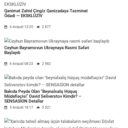
Qənimət Zahid Çingiz Qənizadəyə Təzminat
Ödədi — EKSKLÜZİV
6 Avqust 13:25
2 877
Ceyhun Bayramovun Ukraynaya Rəsmi Səfəri
Başlayıb
6 Avqust 08:23
2 982
Bakıda Peyda Olan "beynəlxalq Hüquq
Müdafiəçisi" David Seliverstov Kimdir? –
SENSASİON Detallar
5 Avqust 18:17
3 521