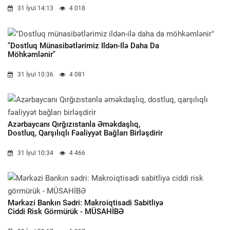
31 İyul 14:13
4 018
"Dostluq Münasibətlərimiz Ildən-Ilə Daha Da
Möhkəmlənir"
31 İyul 10:36
4 081
Azərbaycanı Qırğızıstanla Əməkdaşlıq,
Dostluq, Qarşılıqlı Fəaliyyət Bağları Birləşdirir
31 İyul 10:34
4 466
Mərkəzi Bankın Sədri: Makroiqtisadi Sabitliyə
Ciddi Risk Görmürük - MÜSAHİBƏ