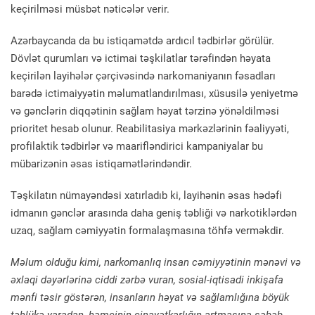
keçirilməsi müsbət nəticələr verir.
Azərbaycanda da bu istiqamətdə ardıcıl tədbirlər görülür.
Dövlət qurumları və ictimai təşkilatlar tərəfindən həyata
keçirilən layihələr çərçivəsində narkomaniyanın fəsadları
barədə ictimaiyyətin məlumatlandırılması, xüsusilə yeniyetmə
və gənclərin diqqətinin sağlam həyat tərzinə yönəldilməsi
prioritet hesab olunur. Reabilitasiya mərkəzlərinin fəaliyyəti,
profilaktik tədbirlər və maarifləndirici kampaniyalar bu
mübarizənin əsas istiqamətlərindəndir.
Təşkilatın nümayəndəsi xatırladıb ki, layihənin əsas hədəfi
idmanın gənclər arasında daha geniş təbliği və narkotiklərdən
uzaq, sağlam cəmiyyətin formalaşmasına töhfə verməkdir.
Məlum olduğu kimi, narkomanlıq insan cəmiyyətinin mənəvi və
əxlaqi dəyərlərinə ciddi zərbə vuran, sosial-iqtisadi inkişafa
mənfi təsir göstərən, insanların həyat və sağlamlığına böyük
təhlükə yaradan, həmçinin cinayətkarlığın artmasına səbəb