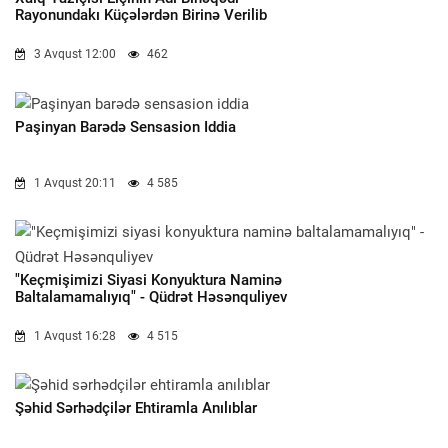
Rayonundakı Küçələrdən Birinə Verilib
3 Avqust 12:00
462
Paşinyan Barədə Sensasion Iddia
1 Avqust 20:11
4 585
"Keçmişimizi Siyasi Konyuktura Naminə
Baltalamamalıyıq" - Qüdrət Həsənquliyev
1 Avqust 16:28
4 515
Şəhid Sərhədçilər Ehtiramla Anılıblar