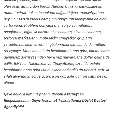
olan əsas amillərdən biridir. Narkomaniya və narkobiznesin
mənfi təsirləri təkcə insanların sağlamlığına, mənəviyyatına
deyil, bu zərərli vərdiş həmçinin dünya iqtisadiyyatına da ciddi
zərbə vurur. Problem dünyada münaqişə və müharibə
ocaqlarının, işğal və nəzarətsiz zonaların, nüvə bazalarının,
terrorçu mərkəzlərin, mütəşəkkil cinayətkar qrupların
yaradılması, silah alverinin güclənməsi sahəsində də mühüm
rol oynayır. Mütəxəssislərin hesablamalarına görə, narkotiklərin
qanunsuz dövriyyəsindən hər il yüz milyardlarla dollar gəlir əldə
edilir. BMT-nin Narkotiklər və Cinayətkarlıq üzrə İdarəsinin
hesablamalarına görə isə dünyada narkotiklərin ticarəti, neft və
silah alverindən sonra üçüncü ən çox gəlir gətirən sahə hesab
olunur.
Qeyd edildiyi kimi, layihənin donoru Azərbaycan
Respublikasının Qeyri-Hökumət Təşkilatlarına Dövlət Dəstəyi
Agentliyidir!