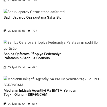
29 İyul 15:55
749
Sadır Japarov Qazaxıstana Səfər Etdi
29 İyul 15:55
707
Sahibə Qafarova Efiopiya Federasiya
Palatasının Sədri Ilə Görüşüb
29 İyul 15:54
490
Medianın İnkişafı Agentliyi Və BMTM Yenidən
Təşkil Olunur - SƏRƏNCAM
29 İyul 15:52
686