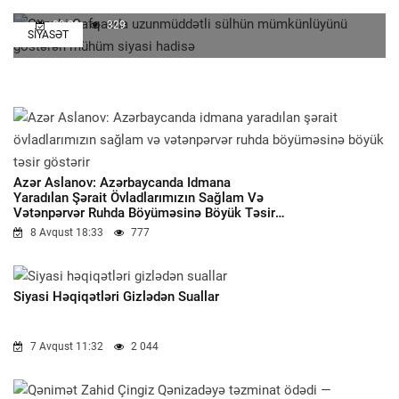
09:31
329
SIYASƏT
Azər Aslanov: Azərbaycanda Idmana
Yaradılan Şərait Övladlarımızın Sağlam Və
Vətənpərvər Ruhda Böyüməsinə Böyük Təsir
Göstərir
8 Avqust 18:33
777
Siyasi Həqiqətləri Gizlədən Suallar
7 Avqust 11:32
2 044