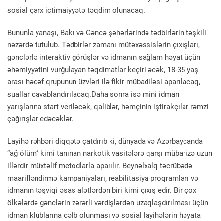
sosial çarx ictimaiyyətə təqdim olunacaq.
Bununla yanaşı, Bakı və Gəncə şəhərlərində tədbirlərin təşkili
nəzərdə tutulub. Tədbirlər zamanı mütəxəssislərin çıxışları,
gənclərlə interaktiv görüşlər və idmanın sağlam həyat üçün
əhəmiyyətini vurğulayan təqdimatlar keçiriləcək, 18-35 yaş
arası hədəf qrupunun üzvləri ilə fikir mübadiləsi aparılacaq,
suallar cavablandırılacaq.Daha sonra isə mini idman
yarışlarına start veriləcək, qaliblər, həmçinin iştirakçılar rəmzi
çağırışlar edəcəklər.
Layihə rəhbəri diqqətə çatdırıb ki, dünyada və Azərbaycanda
“ağ ölüm” kimi tanınan narkotik vasitələrə qarşı mübarizə uzun
illərdir müxtəlif metodlarla aparılır. Beynəlxalq təcrübədə
maarifləndirmə kampaniyaları, reabilitasiya proqramları və
idmanın təşviqi əsas alətlərdən biri kimi çıxış edir. Bir çox
ölkələrdə gənclərin zərərli vərdişlərdən uzaqlaşdırılması üçün
idman klublarına cəlb olunması və sosial layihələrin həyata