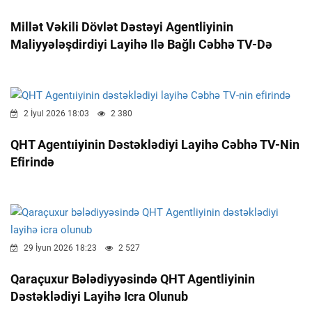
Millət Vəkili Dövlət Dəstəyi Agentliyinin
Maliyyələşdirdiyi Layihə Ilə Bağlı Cəbhə TV-Də
2 İyul 2026 18:03
2 380
QHT Agentıiyinin Dəstəklədiyi Layihə Cəbhə TV-Nin
Efirində
29 İyun 2026 18:23
2 527
Qaraçuxur Bələdiyyəsində QHT Agentliyinin
Dəstəklədiyi Layihə Icra Olunub