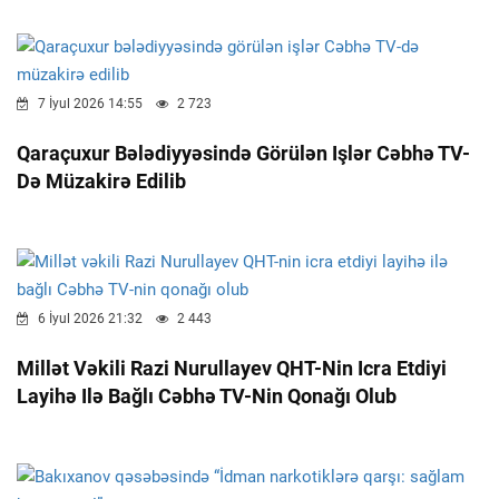
7 İyul 2026 14:55
2 723
Qaraçuxur Bələdiyyəsində Görülən Işlər Cəbhə TV-
Də Müzakirə Edilib
6 İyul 2026 21:32
2 443
Millət Vəkili Razi Nurullayev QHT-Nin Icra Etdiyi
Layihə Ilə Bağlı Cəbhə TV-Nin Qonağı Olub