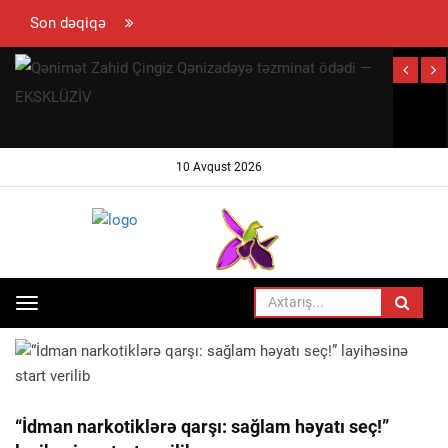
Son dəqiqə
10 Avqust 2026
Toggle
ANA SƏHIFƏ
QHT XƏBƏR
navigation
“İdman narkotiklərə qarşı: sağlam həyatı seç!”