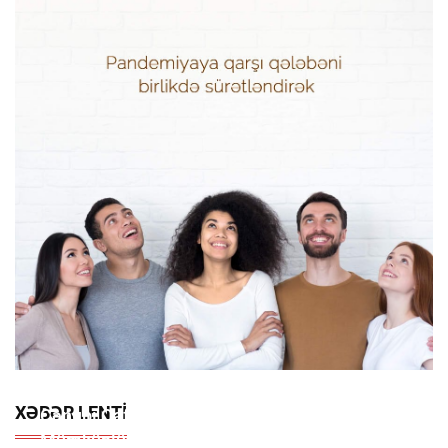
XƏBƏR LENTI
Cənubi Qafqazda Uzunmüddətli Sülhün
Mümkünlüyünü Göstərən Mühüm Siyasi Hadisə