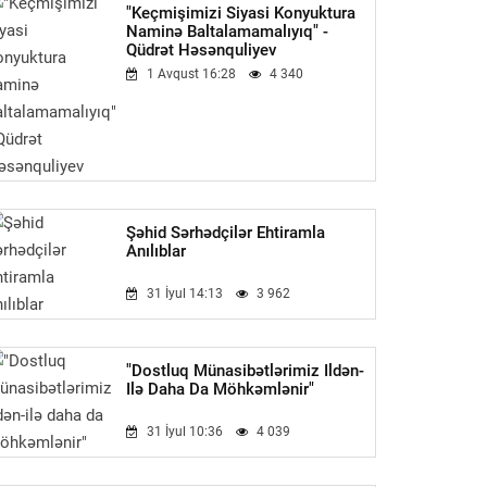
"Keçmişimizi Siyasi Konyuktura
Naminə Baltalamamalıyıq" -
Qüdrət Həsənquliyev
1 Avqust 16:28
4 340
Şəhid Sərhədçilər Ehtiramla
Anılıblar
31 İyul 14:13
3 962
"Dostluq Münasibətlərimiz Ildən-
Ilə Daha Da Möhkəmlənir"
31 İyul 10:36
4 039