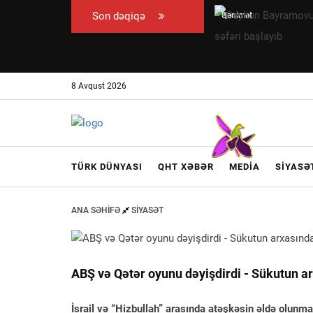
Son dəqiqə
Qənimət
Ceyhun
Zahid
Bayramovun
Çingiz
Ukraynaya
Qənizadəyə
rəsmi səfəri
8 Avqust 2026
təzminat
başlayıb
ödədi —
EKSKLÜZİV
TÜRK DÜNYASI
QHT XƏBƏR
MEDIA
SIYASƏ
ANA SƏHIFƏ
SIYASƏT
ABŞ və Qətər oyunu dəyişdirdi - Sükutun a
İsrail və “Hizbullah” arasında atəşkəsin əldə olunma