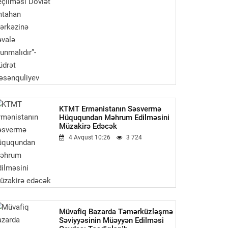
KTMT Ermənistanın Səsvermə
Hüququndan Məhrum Edilməsini
Müzakirə Edəcək
4 Avqust 10:26
3 724
Müvafiq Bazarda Təmərküzləşmə
Səviyyəsinin Müəyyən Edilməsi