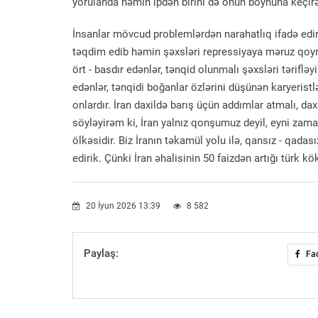
yorulanda həmin ipdən birini də onun boynuna keçirə
İnsanlar mövcud problemlərdən narahatlıq ifadə edir
təqdim edib həmin şəxsləri repressiyaya məruz qoym
ört - basdır edənlər, tənqid olunmalı şəxsləri təriflə
edənlər, tənqidi boğanlar özlərini düşünən karyeristl
onlardır. İran daxildə barış üçün addımlar atmalı, da
söyləyirəm ki, İran yalnız qonşumuz deyil, eyni za
ölkəsidir. Biz İranın təkamül yolu ilə, qansız - qadası
edirik. Çünki İran əhalisinin 50 faizdən artığı türk k
20 İyun 2026 13:39
8 582
Paylaş:
Fa