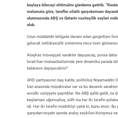
başlaya biləcəyi ehtimalını gündəmə gətirib. “Reute
məlumata görə, tərəflər silahlı qarşıdurmanı dayandır
olunmasında ABŞ və Qətərin vasitəçilik səyləri mühü
olub.
Uzun müddətdir bölgədə davam edən gərginliyin fonu
gələcək təhlükəsizlik sisteminə necə təsir göstərəc
Atəşkəs müvəqqəti xarakter daşıyacaq, yoxsa daha g
İsrail-İran münasibətlərində yeni dinamika yarada bi
balansını dəyişəcəkmi?
ƏHD partiyasının baş katibi, politoloq Niyaməddin O
İran arasında müzakirələr var və bu davamlı xarakter a
əvvəlki vəziyyətə qayıtdılar. Nə ABŞ qalib gəldi, nə
başlaması uğursuzluq, sülh isə hər iki tərəfin qələb
idi. Hər iki tərəfin müdrikliyi çatdı ki, bunu etsin. 
qarşıdan-noyabr ayında aralıq seçkiləri-Konqresə se