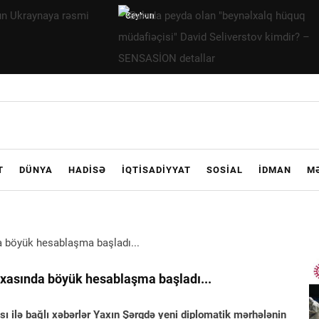
Bakıda
peyda olan
"beynəlxalq
hüquq
müdafiəçisi"
David
Seliverstov
kimdir? –
T
DÜNYA
HADISƏ
İQTISADIYYAT
SOSIAL
İDMAN
M
SENSASİON
detallar
rxasında böyük hesablaşma başladı...
sı ilə bağlı xəbərlər Yaxın Şərqdə yeni diplomatik mərhələnin