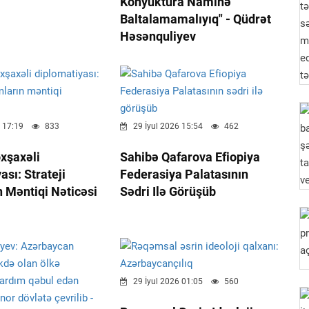
Konyuktura Naminə
Baltalamamalıyıq" - Qüdrət
Həsənquliyev
 17:19
833
29 İyul 2026 15:54
462
xşaxəli
Sahibə Qafarova Efiopiya
ası: Strateji
Federasiya Palatasının
 Məntiqi Nəticəsi
Sədri Ilə Görüşüb
29 İyul 2026 01:05
560