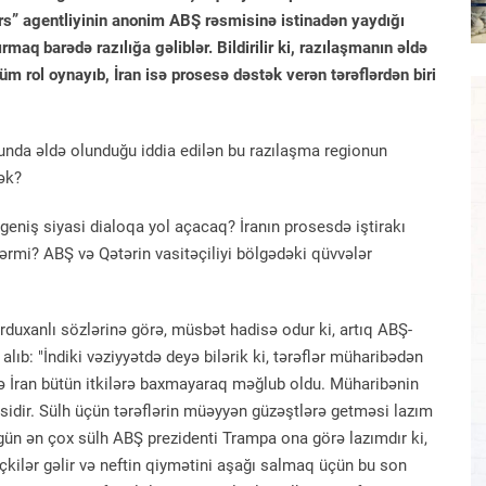
rs” agentliyinin anonim ABŞ rəsmisinə istinadən yaydığı
maq barədə razılığa gəliblər. Bildirilir ki, razılaşmanın əldə
m rol oynayıb, İran isə prosesə dəstək verən tərəflərdən biri
nda əldə olunduğu iddia edilən bu razılaşma regionun
ək?
eniş siyasi dialoqa yol açacaq? İranın prosesdə iştirakı
lərmi? ABŞ və Qətərin vasitəçiliyi bölgədəki qüvvələr
rduxanlı sözlərinə görə, müsbət hadisə odur ki, artıq ABŞ-
lıb: "İndiki vəziyyətdə deyə bilərik ki, tərəflər müharibədən
 də İran bütün itkilərə baxmayaraq məğlub oldu. Müharibənin
əsidir. Sülh üçün tərəflərin müəyyən güzəştlərə getməsi lazım
Bu gün ən çox sülh ABŞ prezidenti Trampa ona görə lazımdır ki,
çkilər gəlir və neftin qiymətini aşağı salmaq üçün bu son