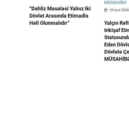
“Dəhliz Məsələsi Yalnız Iki
29 İyul 2026
Dövlət Arasında Etimadla
Həll Olunmalıdır”
Yalçın Rəf
Inkişaf Et
Statusund
Edən Dövl
Dövlətə Çev
MÜSAHİB