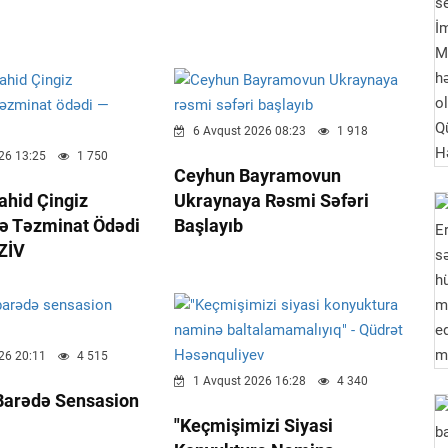
6 Avqust 2026 08:23
1 918
26 13:25
1 750
Ceyhun Bayramovun
ahid Çingiz
Ukraynaya Rəsmi Səfəri
ə Təzminat Ödədi
Başlayıb
ZİV
26 20:11
4 515
1 Avqust 2026 16:28
4 340
Barədə Sensasion
"Keçmişimizi Siyasi