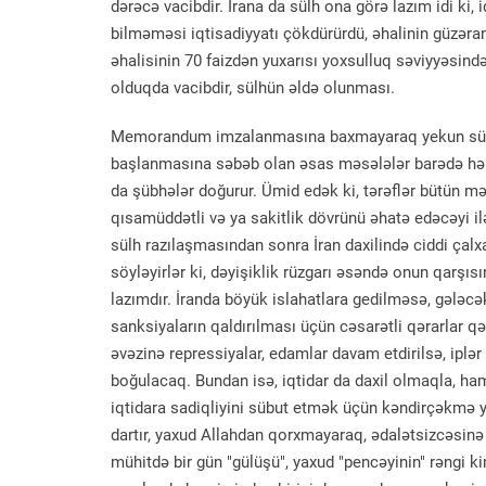
dərəcə vacibdir. İrana da sülh ona görə lazım idi ki, i
bilməməsi iqtisadiyyatı çökdürürdü, əhalinin güzəranı
əhalisinin 70 faizdən yuxarısı yoxsulluq səviyyəsind
olduqda vacibdir, sülhün əldə olunması.
Memorandum imzalanmasına baxmayaraq yekun sülh s
başlanmasına səbəb olan əsas məsələlər barədə hələ
da şübhələr doğurur. Ümid edək ki, tərəflər bütün mə
qısamüddətli və ya sakitlik dövrünü əhatə edəcəyi il
sülh razılaşmasından sonra İran daxilində ciddi çalx
söyləyirlər ki, dəyişiklik rüzgarı əsəndə onun qarş
lazımdır. İranda böyük islahatlara gedilməsə, gələc
sanksiyaların qaldırılması üçün cəsarətli qərarlar qə
əvəzinə repressiyalar, edamlar davam etdirilsə, iplər
boğulacaq. Bundan isə, iqtidar da daxil olmaqla, ha
iqtidara sadiqliyini sübut etmək üçün kəndirçəkmə ya
dartır, yaxud Allahdan qorxmayaraq, ədalətsizcəsinə 
mühitdə bir gün "gülüşü", yaxud "pencəyinin" rəngi