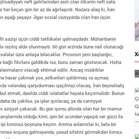
qtisadiyyatı neft gəlirlərindən asılı olan ölkənin neft sata
 hər keçən gün bir az da ağırlaşırdı. Nəzərə alaq ki, İran
ən aşağı yaşayır. Əgər sosial vəziyyətdə olan İran üçün
azişi üçün ciddi təhlükələr qalmaqdadır. Müharibənin
 razılıq əldə olunmayıb. 60 gün ərzində buna nail olunacağı
X
sələlər üzrə anlaşa biləcəklər. Prosesin yeni başlanğıc,
ə bağlı fikirlərə gəldikdə isə, bunu zaman göstərəcək. Hətta
alanmaların olacağı ehtimal edilir. Ancaq müdriklər
ısına hasar çəkmək yox, yelkənləri qaldırmaq və açmaq
əkdə vətəndaş qarşıdurması qaçılmaz olacaq. İran beynəlxalq
bul etməli, daxildə ciddi islahatlar həyata keçirməlidir. Bunun
 daha da çəkilsə, ya iplər qırılacaq, ya da cəmiyyət
mı əziyyət çəkəcək. Bu gün qorxu altında olan hər bir məmur
rışlarında olduğu kimi, ipin bir ucundan yapışıb var gücü ilə
ipi kiminsə boynuna keçirir. Amma anlamırlar ki, belə bir
 kiminsə xoşuna gəlməyəndə, yaxud sifətini görməkdən kimsə