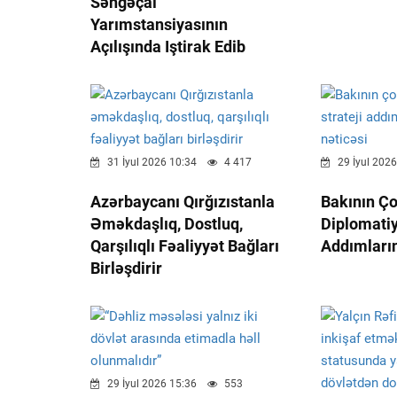
Səngəçal”
Yarımstansiyasının
Açılışında Iştirak Edib
31 İyul 2026 10:34
4 417
29 İyul 2026
Azərbaycanı Qırğızıstanla
Bakının Ço
Əməkdaşlıq, Dostluq,
Diplomatiy
Qarşılıqlı Fəaliyyət Bağları
Addımların
Birləşdirir
29 İyul 2026 15:36
553