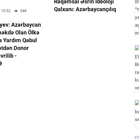
Rəqəmsal Əsrin Ideoloji
Qalxanı: Azərbaycançılıq
 15:32
546
iyev: Azərbaycan
məkdə Olan Ölkə
a Yardım Qəbul
ətdən Donor
rilib -
Ə