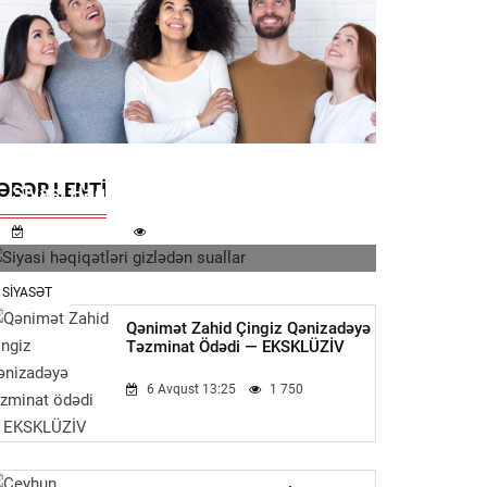
ƏBƏR LENTI
Siyasi Həqiqətləri Gizlədən Suallar
7 Avqust 11:32
833
SIYASƏT
Qənimət Zahid Çingiz Qənizadəyə
Təzminat Ödədi — EKSKLÜZİV
6 Avqust 13:25
1 750