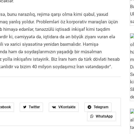
cəklər.
sə, bunu narazılıq, rejimə qarşı olma kimi qəbul, yaxud
aq yanlış yoldur. Problemləri öz korporativ maraqları üçün
yib himayə edənlər, tənəzzülü iqtisadi inkişaf kimi təqdim
ərdir ki, cəmiyyətə də, iqtidara da ən böyük ziyanı vuran elə
xili və xarici siyasətinə yenidən baxmalıdır. Həmişə
manda həm də soydaşlarımızın yaşadığı bir müsəlman
z yolla inkişafını istəyirik. Biz İranı həm də türk dövləti hesab
ökənlidir və bizim 40 milyon soydaşımız İran vətəndaşıdır".
cebook
Twitter
VKontakte
Telegram
WhatsApp