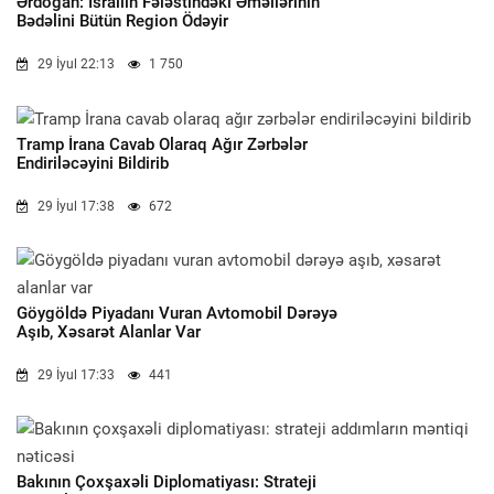
Ərdoğan: İsrailin Fələstindəki Əməllərinin
Bədəlini Bütün Region Ödəyir
29 İyul 22:13
1 750
Tramp İrana Cavab Olaraq Ağır Zərbələr
Endiriləcəyini Bildirib
29 İyul 17:38
672
Göygöldə Piyadanı Vuran Avtomobil Dərəyə
Aşıb, Xəsarət Alanlar Var
29 İyul 17:33
441
Bakının Çoxşaxəli Diplomatiyası: Strateji