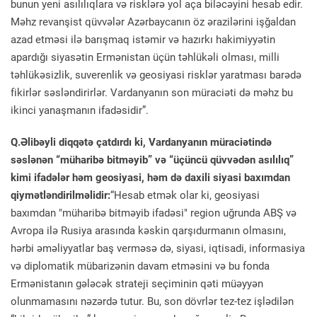
bunun yeni asılılıqlara və risklərə yol aça biləcəyini hesab edir.
Məhz revanşist qüvvələr Azərbaycanın öz ərazilərini işğaldan
azad etməsi ilə barışmaq istəmir və hazırkı hakimiyyətin
apardığı siyasətin Ermənistan üçün təhlükəli olması, milli
təhlükəsizlik, suverenlik və geosiyasi risklər yaratması barədə
fikirlər səsləndirirlər. Vardanyanın son müraciəti də məhz bu
ikinci yanaşmanın ifadəsidir”.
Q.Əlibəyli diqqətə çatdırdı ki, Vardanyanın müraciətində
səslənən “müharibə bitməyib” və “üçüncü qüvvədən asılılıq”
kimi ifadələr həm geosiyasi, həm də daxili siyasi baxımdan
qiymətləndirilməlidir:
“Hesab etmək olar ki, geosiyasi
baxımdan "müharibə bitməyib ifadəsi" region uğrunda ABŞ və
Avropa ilə Rusiya arasında kəskin qarşıdurmanın olmasını,
hərbi əməliyyatlar baş verməsə də, siyasi, iqtisadi, informasiya
və diplomatik mübarizənin davam etməsini və bu fonda
Ermənistanın gələcək strateji seçiminin qəti müəyyən
olunmamasını nəzərdə tutur. Bu, son dövrlər tez-tez işlədilən