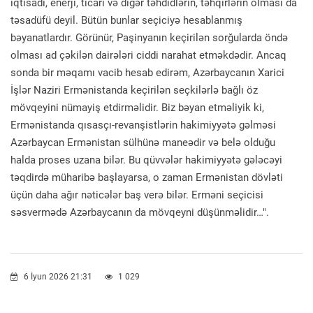
iqtisadi, enerji, ticari və digər təhdidlərin, təhqirlərin olması da
təsadüfü deyil. Bütün bunlar seçiciyə hesablanmış
bəyanatlardır. Görünür, Paşinyanın keçirilən sorğularda öndə
olması ad çəkilən dairələri ciddi narahat etməkdədir. Ancaq
sonda bir məqamı vacib hesab edirəm, Azərbaycanın Xarici
İşlər Naziri Ermənistanda keçirilən seçkilərlə bağlı öz
mövqeyini nümayiş etdirməlidir. Biz bəyan etməliyik ki,
Ermənistanda qısasçı-revanşistlərin hakimiyyətə gəlməsi
Azərbaycan Ermənistan sülhünə maneədir və belə olduğu
halda proses uzana bilər. Bu qüvvələr hakimiyyətə gələcəyi
təqdirdə müharibə başlayarsa, o zaman Ermənistan dövləti
üçün daha ağır nəticələr baş verə bilər. Erməni seçicisi
səsvermədə Azərbaycanın da mövqeyni düşünməlidir…".
6 İyun 2026 21:31
1 029