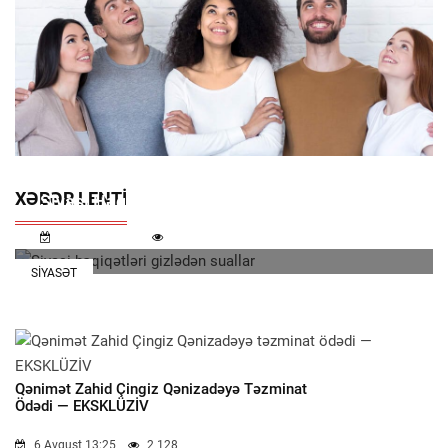
XƏBƏR LENTI
Siyasi Həqiqətləri Gizlədən Suallar
7 Avqust 11:32
1 232
SIYASƏT
Qənimət Zahid Çingiz Qənizadəyə Təzminat
Ödədi — EKSKLÜZİV
6 Avqust 13:25
2 128