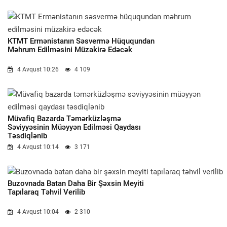
KTMT Ermənistanın Səsvermə Hüququndan
Məhrum Edilməsini Müzakirə Edəcək
4 Avqust 10:26
4 109
Müvafiq Bazarda Təmərküzləşmə
Səviyyəsinin Müəyyən Edilməsi Qaydası
Təsdiqlənib
4 Avqust 10:14
3 171
Buzovnada Batan Daha Bir Şəxsin Meyiti
Tapılaraq Təhvil Verilib
4 Avqust 10:04
2 310