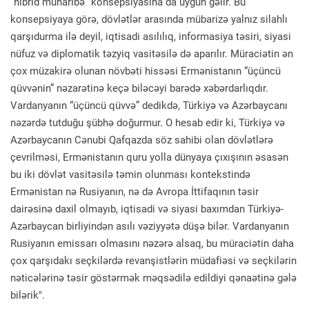
“hibrid müharibə” konsepsiyasına da uyğun gəlir. Bu
konsepsiyaya görə, dövlətlər arasında mübarizə yalnız silahlı
qarşıdurma ilə deyil, iqtisadi asılılıq, informasiya təsiri, siyasi
nüfuz və diplomatik təzyiq vasitəsilə də aparılır. Müraciətin ən
çox müzakirə olunan növbəti hissəsi Ermənistanın “üçüncü
qüvvənin” nəzarətinə keçə biləcəyi barədə xəbərdarlıqdır.
Vardanyanın “üçüncü qüvvə” dedikdə, Türkiyə və Azərbaycanı
nəzərdə tutduğu şübhə doğurmur. O hesab edir ki, Türkiyə və
Azərbaycanın Cənubi Qafqazda söz sahibi olan dövlətlərə
çevrilməsi, Ermənistanın quru yolla dünyaya çıxışının əsasən
bu iki dövlət vasitəsilə təmin olunması kontekstində
Ermənistan nə Rusiyanın, nə də Avropa İttifaqının təsir
dairəsinə daxil olmayıb, iqtisadi və siyasi baxımdan Türkiyə-
Azərbaycan birliyindən asılı vəziyyətə düşə bilər. Vardanyanın
Rusiyanın emissarı olmasını nəzərə alsaq, bu müraciətin daha
çox qarşıdakı seçkilərdə revanşistlərin müdafiəsi və seçkilərin
nəticələrinə təsir göstərmək məqsədilə edildiyi qənaətinə gələ
bilərik".