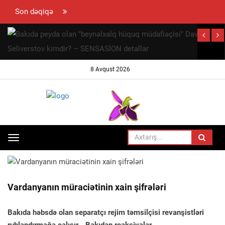
Son dəqiqə
hun
ramovun
ynaya
8 Avqust 2026
 səfəri
ayıb
Toggle
ANA SƏHIFƏ
SIYASƏT
navigation
Vardanyanın müraciətinin xain şifrələri
Bakıda həbsdə olan separatçı rejim təmsilçisi revanşistləri