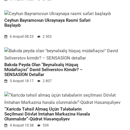
Ceyhun Bayramovun Ukraynaya Rəsmi Səfəri
Başlayıb
6 Avqust 08:23
2 303
Bakıda Peyda Olan "beynəlxalq Hüquq
Müdafiəçisi" David Seliverstov Kimdir? –
SENSASİON Detallar
5 Avqust 18:17
2 807
“Xaricdə Təhsil Almaq Üçün Tələbələrin
Seçilməsi Dövlət İmtahan Mərkəzinə Həvalə
Olunmalıdır”-Qüdrət Həsənquliyev
4 Avqust 10:38
539