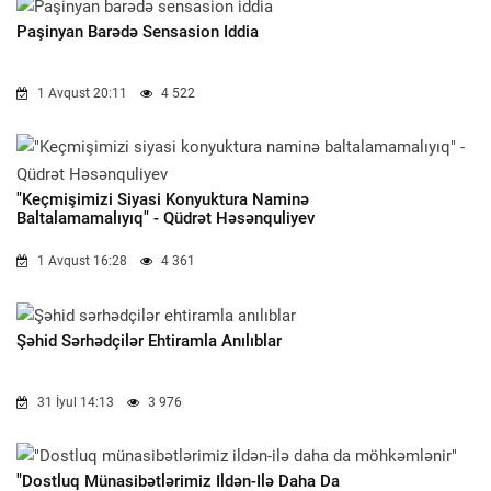
Paşinyan Barədə Sensasion Iddia
1 Avqust 20:11
4 522
"Keçmişimizi Siyasi Konyuktura Naminə
Baltalamamalıyıq" - Qüdrət Həsənquliyev
1 Avqust 16:28
4 361
Şəhid Sərhədçilər Ehtiramla Anılıblar
31 İyul 14:13
3 976
"Dostluq Münasibətlərimiz Ildən-Ilə Daha Da