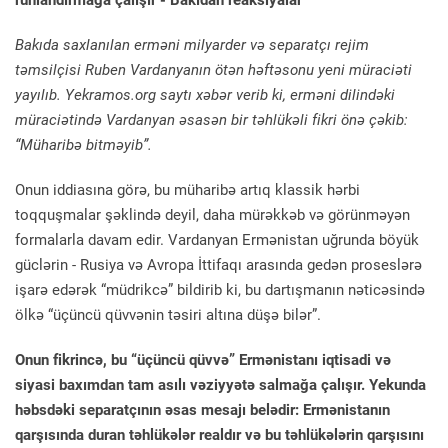
ruhlandırmağa çalışır - Bakıdan reaksiyalar
Bakıda saxlanılan erməni milyarder və separatçı rejim
təmsilçisi Ruben Vardanyanın ötən həftəsonu yeni müraciəti
yayılıb. Yekramos.org saytı xəbər verib ki, erməni dilindəki
müraciətində Vardanyan əsasən bir təhlükəli fikri önə çəkib:
“Müharibə bitməyib”.
Onun iddiasına görə, bu müharibə artıq klassik hərbi
toqquşmalar şəklində deyil, daha mürəkkəb və görünməyən
formalarla davam edir. Vardanyan Ermənistan uğrunda böyük
güclərin - Rusiya və Avropa İttifaqı arasında gedən proseslərə
işarə edərək “müdrikcə” bildirib ki, bu dartışmanın nəticəsində
ölkə “üçüncü qüvvənin təsiri altına düşə bilər”.
Onun fikrincə, bu “üçüncü qüvvə” Ermənistanı iqtisadi və
siyasi baxımdan tam asılı vəziyyətə salmağa çalışır. Yekunda
həbsdəki separatçının əsas mesajı belədir: Ermənistanın
qarşısında duran təhlükələr realdır və bu təhlükələrin qarşısını