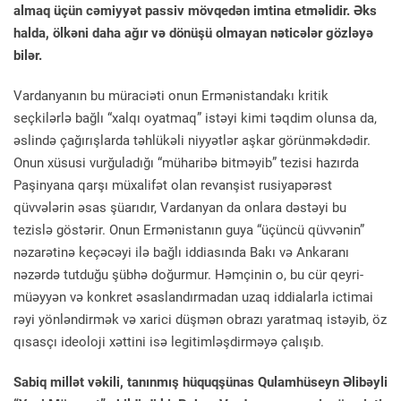
almaq üçün cəmiyyət passiv mövqedən imtina etməlidir. Əks
halda, ölkəni daha ağır və dönüşü olmayan nəticələr gözləyə
bilər.
Vardanyanın bu müraciəti onun Ermənistandakı kritik
seçkilərlə bağlı “xalqı oyatmaq” istəyi kimi təqdim olunsa da,
əslində çağırışlarda təhlükəli niyyətlər aşkar görünməkdədir.
Onun xüsusi vurğuladığı “müharibə bitməyib” tezisi hazırda
Paşinyana qarşı müxalifət olan revanşist rusiyapərəst
qüvvələrin əsas şüarıdır, Vardanyan da onlara dəstəyi bu
tezislə göstərir. Onun Ermənistanın guya “üçüncü qüvvənin”
nəzarətinə keçəcəyi ilə bağlı iddiasında Bakı və Ankaranı
nəzərdə tutduğu şübhə doğurmur. Həmçinin o, bu cür qeyri-
müəyyən və konkret əsaslandırmadan uzaq iddialarla ictimai
rəyi yönləndirmək və xarici düşmən obrazı yaratmaq istəyib, öz
qısasçı ideoloji xəttini isə legitimləşdirməyə çalışıb.
Sabiq millət vəkili, tanınmış hüquqşünas Qulamhüseyn Əlibəyli