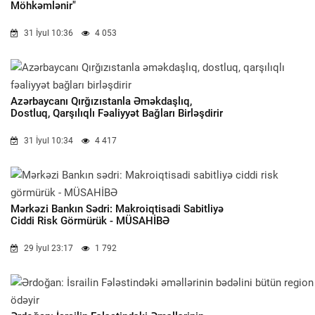
Möhkəmlənir"
31 İyul 10:36
4 053
Azərbaycanı Qırğızıstanla Əməkdaşlıq,
Dostluq, Qarşılıqlı Fəaliyyət Bağları Birləşdirir
31 İyul 10:34
4 417
Mərkəzi Bankın Sədri: Makroiqtisadi Sabitliyə
Ciddi Risk Görmürük - MÜSAHİBƏ
29 İyul 23:17
1 792