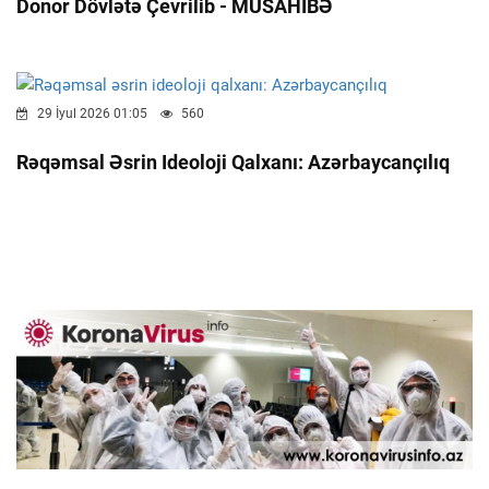
Donor Dövlətə Çevrilib - MÜSAHİBƏ
29 İyul 2026 01:05
560
Rəqəmsal Əsrin Ideoloji Qalxanı: Azərbaycançılıq