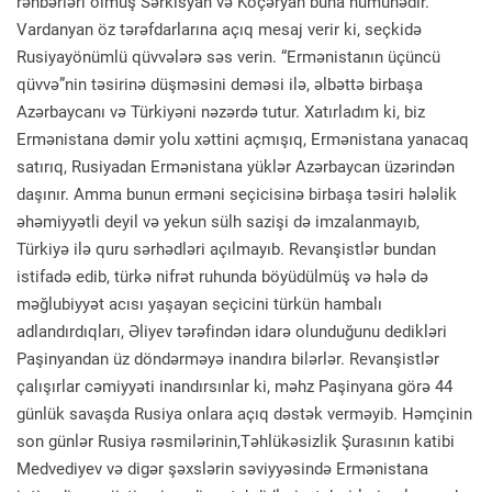
rəhbərləri olmuş Sərkisyan və Köçəryan buna nümunədir.
Vardanyan öz tərəfdarlarına açıq mesaj verir ki, seçkidə
Rusiyayönümlü qüvvələrə səs verin. “Ermənistanın üçüncü
qüvvə”nin təsirinə düşməsini deməsi ilə, əlbəttə birbaşa
Azərbaycanı və Türkiyəni nəzərdə tutur. Xatırladım ki, biz
Ermənistana dəmir yolu xəttini açmışıq, Ermənistana yanacaq
satırıq, Rusiyadan Ermənistana yüklər Azərbaycan üzərindən
daşınır. Amma bunun erməni seçicisinə birbaşa təsiri hələlik
əhəmiyyətli deyil və yekun sülh sazişi də imzalanmayıb,
Türkiyə ilə quru sərhədləri açılmayıb. Revanşistlər bundan
istifadə edib, türkə nifrət ruhunda böyüdülmüş və hələ də
məğlubiyyət acısı yaşayan seçicini türkün hambalı
adlandırdıqları, Əliyev tərəfindən idarə olunduğunu dedikləri
Paşinyandan üz döndərməyə inandıra bilərlər. Revanşistlər
çalışırlar cəmiyyəti inandırsınlar ki, məhz Paşinyana görə 44
günlük savaşda Rusiya onlara açıq dəstək verməyib. Həmçinin
son günlər Rusiya rəsmilərinin,Təhlükəsizlik Şurasının katibi
Medvediyev və digər şəxslərin səviyyəsində Ermənistana