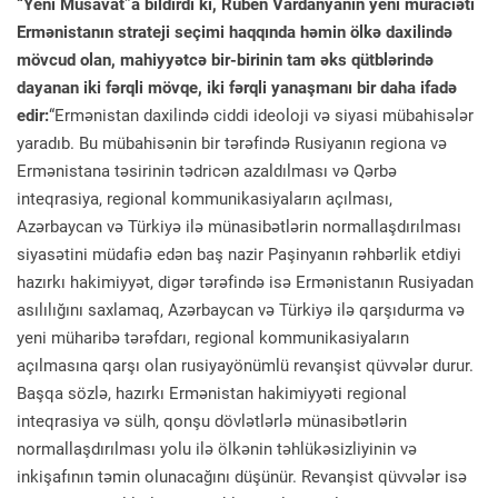
“Yeni Müsavat”a bildirdi ki, Ruben Vardanyanın yeni müraciəti
Ermənistanın strateji seçimi haqqında həmin ölkə daxilində
mövcud olan, mahiyyətcə bir-birinin tam əks qütblərində
dayanan iki fərqli mövqe, iki fərqli yanaşmanı bir daha ifadə
edir:
“Ermənistan daxilində ciddi ideoloji və siyasi mübahisələr
yaradıb. Bu mübahisənin bir tərəfində Rusiyanın regiona və
Ermənistana təsirinin tədricən azaldılması və Qərbə
inteqrasiya, regional kommunikasiyaların açılması,
Azərbaycan və Türkiyə ilə münasibətlərin normallaşdırılması
siyasətini müdafiə edən baş nazir Paşinyanın rəhbərlik etdiyi
hazırkı hakimiyyət, digər tərəfində isə Ermənistanın Rusiyadan
asılılığını saxlamaq, Azərbaycan və Türkiyə ilə qarşıdurma və
yeni müharibə tərəfdarı, regional kommunikasiyaların
açılmasına qarşı olan rusiyayönümlü revanşist qüvvələr durur.
Başqa sözlə, hazırkı Ermənistan hakimiyyəti regional
inteqrasiya və sülh, qonşu dövlətlərlə münasibətlərin
normallaşdırılması yolu ilə ölkənin təhlükəsizliyinin və
inkişafının təmin olunacağını düşünür. Revanşist qüvvələr isə