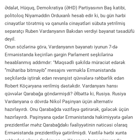
Ədalət, Hüquq, Demokratiya (ƏHD) Partiyasının Baş katibi,
politoloq Niyaməddin Orduxanlı hesab edir ki, bu gün hərbi
cinayətlər törətmiş və qanunla cinayətləri sübuta yetrilmiş
separatçı Ruben Vardanyanın Bakıdan verdiyi bəyanat təsadüfü
deyil.
Onun sözlərinə görə, Vardanyanın bəyanatı iyunun 7-də
Ermənistanda keçirilən gərgin Parlament seşkilərinə
heaablanmış addımdır: "Məqsədli şəkildə müraciət edərək
“müharibə bitməyib” mesajını verməklə Ermənistanda
seçkilərdə iştirak edən revanşist qüvvələrə rəhbərlik edən
Robert Köçəryana verilmiş dəstəkdir. Vardanyanı hansı
qüvvələr Qarabağa göndərmişdi? Əlbəttə ki, Rusiya. Rusiya
Vardanyana o dövrdə Nikol Paşinyan üçün alternativ
hazırlayırdı. Onu Qarabağda vəzifəyə gətirərək, gələcək üçün
hazırlayırdı. Paşinyana qədər Ermənistanda hakimiyyətə gələn
prezidentlər məhz Qarabağdakı fəaliyyətinin nəticəsi olaraq
Ermənistanda prezidentliyə gətirilmişdi. Vaxtilə hərbi xunta