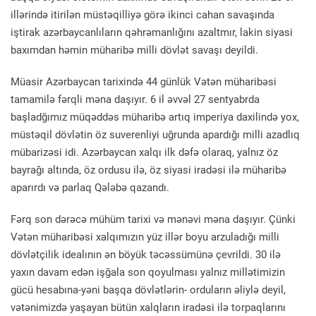
illərində itirilən müstəqilliyə görə ikinci cahan savaşında
iştirak azərbaycanlıların qəhrəmanlığını azaltmır, lakin siyasi
baxımdan həmin müharibə milli dövlət savaşı deyildi.
Müasir Azərbaycan tarixində 44 günlük Vətən müharibəsi
tamamilə fərqli məna daşıyır. 6 il əvvəl 27 sentyabrda
başladğımız müqəddəs müharibə artıq imperiya daxilində yox,
müstəqil dövlətin öz suverenliyi uğrunda apardığı milli azadlıq
mübarizəsi idi. Azərbaycan xalqı ilk dəfə olaraq, yalnız öz
bayrağı altında, öz ordusu ilə, öz siyasi iradəsi ilə müharibə
aparırdı və parlaq Qələbə qazandı.
Fərq son dərəcə mühüm tarixi və mənəvi məna daşıyır. Çünki
Vətən müharibəsi xalqımızın yüz illər boyu arzuladığı milli
dövlətçilik idealının ən böyük təcəssümünə çevrildi. 30 ilə
yaxın davam edən işğala son qoyulması yalnız millətimizin
gücü hesabına-yəni başqa dövlətlərin- orduların əliylə deyil,
vətənimizdə yaşayan bütün xalqların iradəsi ilə torpaqlarını