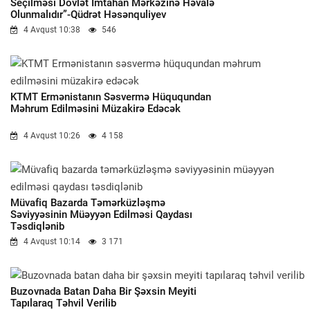
Seçilməsi Dövlət İmtahan Mərkəzinə Həvalə
Olunmalıdır”-Qüdrət Həsənquliyev
4 Avqust 10:38
546
KTMT Ermənistanın Səsvermə Hüququndan
Məhrum Edilməsini Müzakirə Edəcək
4 Avqust 10:26
4 158
Müvafiq Bazarda Təmərküzləşmə
Səviyyəsinin Müəyyən Edilməsi Qaydası
Təsdiqlənib
4 Avqust 10:14
3 171
Buzovnada Batan Daha Bir Şəxsin Meyiti
Tapılaraq Təhvil Verilib