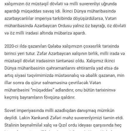
xalqımızın öz müstəqil dövləti və milli suverenliyi uğrunda
apardığı müqəddəs savaş idi. İkinci Dünya müharibəsində
azərbaycanlılar imperiya tərkibində döyüşürdülərsə, Vətən
müharibəsində Azərbaycan Ordusu yalnız öz bayrağı, öz dövləti
və öz milli iradəsi altında mübarizə apardı.
2020-ci ildə qazanılan Qələbə xalqımızın çoxəsrlik tarixində
birinci yeri tutur. Zəfər Azərbaycan xalqının birlik, milli iradə və
müstəqil dövlət iradəsinin təntənəsi oldu. Xalqımız ikinci
Dünya müharibəsinin qəhrəmanlarını ehtiramla yad etsə də
artıq siyasi təqvimimizdə müstəsnalıq və əbəlik qazanan, min
illər sonra da qürur salnaməsinə çevriləcək Vətən
müharibəsini “müqəddəs” adlandırır, onu bütün tarixininvə
keçmiş bayramların fövqünə qaldırır.
Sovet imperiyasında milli azadlıqdan danışmaq mümkün
deyildi. Lakin Xankəndi Zəfəri məhz suverenlyimizi təmin etdi.
Stalinin beynəlmiləl xalq və Qızıl ordu ideyası qarşısında heç