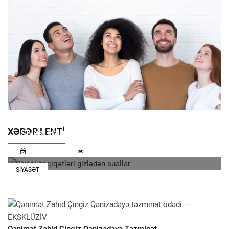
XƏBƏR LENTI
Siyasi Həqiqətləri Gizlədən Suallar
7 Avqust 11:32
1 281
SIYASƏT