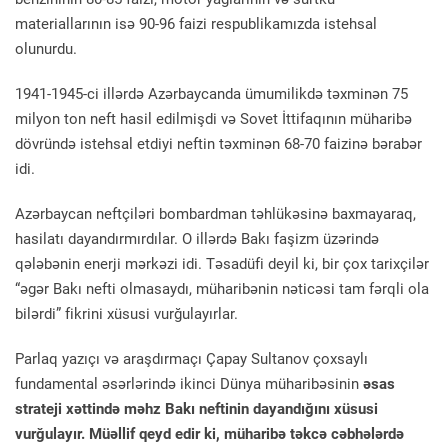
materiallarının isə 90-96 faizi respublikamızda istehsal
olunurdu.
1941-1945-ci illərdə Azərbaycanda ümumilikdə təxminən 75
milyon ton neft hasil edilmişdi və Sovet İttifaqının müharibə
dövründə istehsal etdiyi neftin təxminən 68-70 faizinə bərabər
idi.
Azərbaycan neftçiləri bombardman təhlükəsinə baxmayaraq,
hasilatı dayandırmırdılar. O illərdə Bakı faşizm üzərində
qələbənin enerji mərkəzi idi. Təsadüfi deyil ki, bir çox tarixçilər
“əgər Bakı nefti olmasaydı, müharibənin nəticəsi tam fərqli ola
bilərdi” fikrini xüsusi vurğulayırlar.
Parlaq yazıçı və araşdırmaçı Çapay Sultanov çoxsaylı
fundamental əsərlərində ikinci Dünya müharibəsinin
əsas
strateji xəttində məhz Bakı neftinin dayandığını xüsusi
vurğulayır. Müəllif qeyd edir ki, müharibə təkcə cəbhələrdə