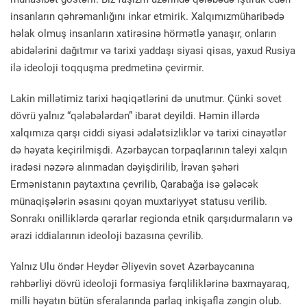
insanların qəhrəmanlığını inkar etmirik. Xalqımızmüharibədə
həlak olmuş insanların xatirəsinə hörmətlə yanaşır, onların
abidələrini dağıtmır və tarixi yaddaşı siyasi qisas, yaxud Rusiya
ilə ideoloji toqquşma predmetinə çevirmir.
Lakin millətimiz tarixi həqiqətlərini də unutmur. Çünki sovet
dövrü yalnız “qələbələrdən” ibarət deyildi. Həmin illərdə
xalqımıza qarşı ciddi siyasi ədalətsizliklər və tarixi cinayətlər
də həyata keçirilmişdi. Azərbaycan torpaqlarının taleyi xalqın
iradəsi nəzərə alınmadan dəyişdirilib, İrəvan şəhəri
Ermənistanın paytaxtına çevrilib, Qarabağa isə gələcək
münaqişələrin əsasını qoyan muxtariyyət statusu verilib.
Sonrakı onilliklərdə qərarlar regionda etnik qarşıdurmaların və
ərazi iddialarının ideoloji bazasına çevrilib.
Yalnız Ulu öndər Heydər Əliyevin sovet Azərbaycanına
rəhbərliyi dövrü ideoloji formasiya fərqliliklərinə baxmayaraq,
milli həyatın bütün sferalarında parlaq inkişafla zəngin olub.