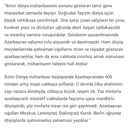
"İkinci dünya müharibəsinin sonunu göstərən tarixi günə
münasibət zamanla dəyişir. Doğrudur, faşizm dünya üçün
böyük təhlükəyə çevrilmişdi. Ona qarşı çıxan xalqların bir çoxu
konkret ərazi və dövlətləri uğrunda deyil, bəşəri təhlükəsizlik
və insanlıq naminə vuruşurdular. Qələbənin qazanılmasında
Azərbaycan xalqının rolu xüsusidir və danılmazdır. Həm döyüş
meydanlarında qəhrəman oğullarını itirən və rəşadət göstərən
azərbaycanlılar, həm də arxa cəbhədə misilsiz əmək nümunəsi
göstərərək, müharibənin taleyini həll etdilər.
İkinci Dünya müharibəsi başlayanda Azərbaycandan 600
mindən artıq insan cəbhəyə yollandı. O dövrdə ölkə əhalisinin
sayı nəzərə alındıqda, olduqca böyük rəqəm idi. Yüz minlərlə
azərbaycanlı müxtəlif cəbhələrdə faşizmə qarşı mərdliklə
döyüşürdü, yüz minlərlə insan isə geri qayıtmadı. Azərbaycan
oğulları Moskva, Leninqrad, Stalinqrad, Kursk, Berlin uğrunda
döyüşlərdə qəhrəmanlıq salnaməsi yazdılar."