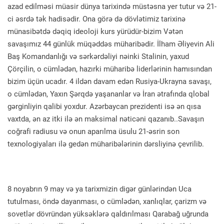
azad edilməsi müasir dünya tarixində müstəsna yer tutur və 21-
ci əsrdə tək hadisədir. Ona görə də dövlətimiz tarixinə
münasibətdə dəqiq ideoloji kurs yürüdür-bizim Vətən
savaşımız 44 günlük müqəddəs müharibədir. İlham Əliyevin Ali
Baş Komandanlığı və sərkərdəliyi nəinki Stalinin, yaxud
Çörçilin, o cümlədən, hazırki müharibə liderlərinin hamısından
bizim üçün ucadır. 4 ildən davam edən Rusiya-Ukrayna savaşı,
o cümlədən, Yaxın Şərqdə yaşananlar və İran ətrafında qlobal
gərginliyin qalibi yoxdur. Azərbaycan prezidenti isə ən qısa
vaxtda, ən az itki ilə ən maksimal nəticəni qazanıb..Savaşın
coğrafi radiusu və onun aparılma üsulu 21-əsrin son
texnologiyaları ilə gedən müharibələrinin dərsliyinə çevrilib.
8 noyabrın 9 may və ya tarixmizin digər günlərindən Uca
tutulması, öndə dayanması, o cümlədən, xanlıqlar, çarizm və
sovetlər dövründən yüksəklərə qaldırılması Qarabağ uğrunda