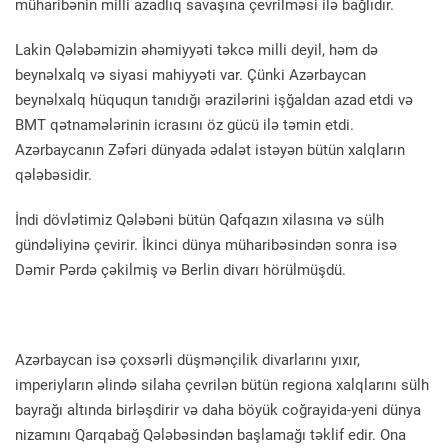
müharibənin milli azadlıq savaşına çevrilməsi ilə bağlıdır.
Lakin Qələbəmizin əhəmiyyəti təkcə milli deyil, həm də
beynəlxalq və siyasi mahiyyəti var. Çünki Azərbaycan
beynəlxalq hüququn tanıdığı ərazilərini işğaldan azad etdi və
BMT qətnamələrinin icrasını öz gücü ilə təmin etdi.
Azərbaycanın Zəfəri dünyada ədalət istəyən bütün xalqların
qələbəsidir.
İndi dövlətimiz Qələbəni bütün Qafqazın xilasına və sülh
gündəliyinə çevirir. İkinci dünya müharibəsindən sonra isə
Dəmir Pərdə çəkilmiş və Berlin divarı hörülmüşdü.
Azərbaycan isə çoxsərli düşmənçilik divarlarını yıxır,
imperiyların əlində silaha çevrilən bütün regiona xalqlarını sülh
bayrağı altında birləşdirir və daha böyük coğrayida-yeni dünya
nizamını Qarqabağ Qələbəsindən başlamağı təklif edir. Ona