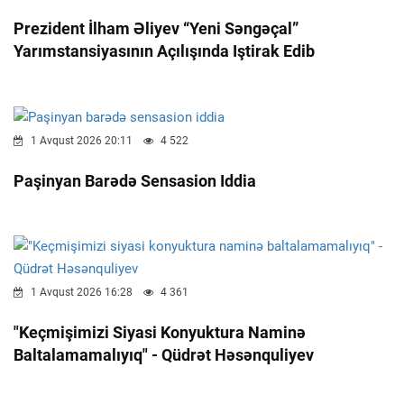
Prezident İlham Əliyev “Yeni Səngəçal”
Yarımstansiyasının Açılışında Iştirak Edib
1 Avqust 2026 20:11
4 522
Paşinyan Barədə Sensasion Iddia
1 Avqust 2026 16:28
4 361
"Keçmişimizi Siyasi Konyuktura Naminə
Baltalamamalıyıq" - Qüdrət Həsənquliyev