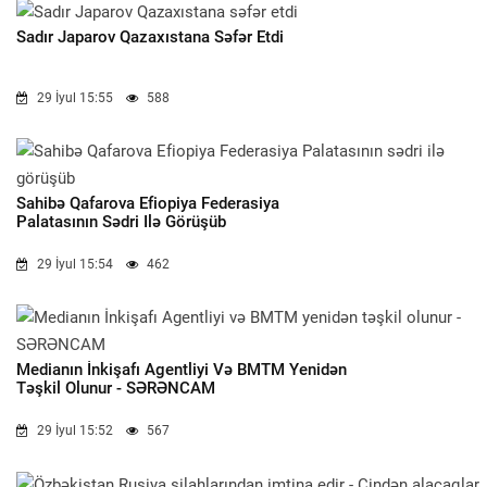
Sadır Japarov Qazaxıstana Səfər Etdi
29 İyul 15:55
588
Sahibə Qafarova Efiopiya Federasiya
Palatasının Sədri Ilə Görüşüb
29 İyul 15:54
462
Medianın İnkişafı Agentliyi Və BMTM Yenidən
Təşkil Olunur - SƏRƏNCAM
29 İyul 15:52
567