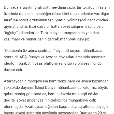
Dünyada artıq iki fərqli xətt meydana çıxıb. Bir tərəfdən, faşizm
üzərində qələbəni insanlığın xilası kimi qəbul edənlər var, digər
tərəf isə sovet ordusunun fəaliyyətini yalnız işğal aspektindən
qiymətləndirir. Bəzi dairələr hətta sovet xalqının özünü belə
“işğalçı” adlandırırlar. Tarixin siyasi məqsədlərlə yenidən
yazılması və müharibənin gerçək mahiyyəti dəyişib.
“Qələbənin öz adına çıxılması” siyasəti soyuq müharibədən
sonra da ABŞ, Rusiya və Avropa dövlətləri arasında amansız
ideoloji rəqabətin əsas platforması olub və proses indi də
davam edir.
Azərbaycanın mövqeyi isə həm tarixi, həm də siyasi baxımdan
yüksəkdə dayanır. İkinci Dünya müharibəsində xalqımız böyük
qəhrəmanlıq göstərsə də, həmin dövrdə müstəqil dövlət
deyildi, sovet imperiyasının tərkibində müharibəyə cəlb
olunmuşdu. Azərbaycan oğulları başqa bayraq altında döyüşür,
başqa siyasi sistemin daxilində savaşırdılar. Ötən əsrin 20-ci