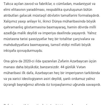
Təkcə açılan zavod və fabriklər, o cümlədən, mədəniyyət və
elmi elitasının yaradılması, respublika quruluşunun bütün
atributları gələcək müstəqil dövlətin təməllərini formalaşdırdı.
Xalqımız yaxşı anlayır ki, ikinci Dünya müharibəsində böyük
qəhrəmanlıq göstərməsinə baxmayaraq, həmin dövrdə milli
azadlığa malik deyildi və imperiya daxilində yaşayırdı. Yalnız
müstəsna tarixi şəxsiyyətlər heç bir totalitar çərçivələrə və
məhdudiyyətlərə baxmayaraq, təmsil etdiyi milləti böyük
inkişafa qovuşdurmuşdu.
Ona görə də 2020-ci ildə qazanılan Zəfərin Azərbaycan üçün
mənası daha böyükdür, bənzərsizdir. 44 günlük Vətən
müharibəsi ilk dəfə, Azərbaycan heç bir imperiyanın tərkibində
və ya xarici ideologiyanın əsiri deyildi, şanlı ordumuz yalnız
üçrəngli bayrağımız altında öz torpaqlarımız uğrunda savaşırdı.