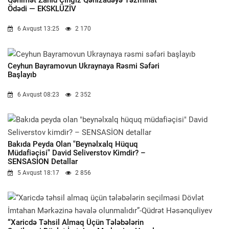
Qənimət Zahid Çingiz Qənizadəyə Təzminat
Ödədi — EKSKLÜZİV
6 Avqust 13:25
2 170
Ceyhun Bayramovun Ukraynaya Rəsmi Səfəri
Başlayıb
6 Avqust 08:23
2 352
Bakıda Peyda Olan "beynəlxalq Hüquq
Müdafiəçisi" David Seliverstov Kimdir? –
SENSASİON Detallar
5 Avqust 18:17
2 856
“Xaricdə Təhsil Almaq Üçün Tələbələrin