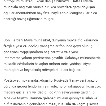
bir toplum müstəqillikdən danışa bilməzdi. Hətta Hitlerlə
müqavilə bağlayıb onunla birlikdə sovetlərə qarşı döyüşən
oğullar-əbdürrəhman bəy fətəlibəylilərin-düdənginskilərin də
apardığı savaş uğursuz olmuşdu.
Son illərdə 9 Maya münasibət, dünyanın müxtəlif ölkələrində
fərqli siyasi və ideoloji yanaşmalar fonunda qeyd olunur,
geosiyasi toqquşmaların baş narrativi və siyasi
interpretasiyaların predmetinə çevrilib. Qələbəyə münasibətdə
müxtəlif dövlətlərin baxışları onların tarixi yaddaşı, siyasi
maraqları və beynəlxalq mövqeləri ilə sıx bağlıdır.
Postsovet məkanında, xüsusilə, Rusiyada 9 may yeni ərazilər
uğrunda georgi lentlərinin simvolu, hərbi vətənpəvərlikdən çox
mədəni güc silahı və ideoloji doktrin səviyyəsinə qaldırılıb.
Moskva faşizm üzərində qələbəni müasir geosiyasi silah və
nüfuz dairəsinin genişləndirilməsi, xüsusilə də keçmiş sovet