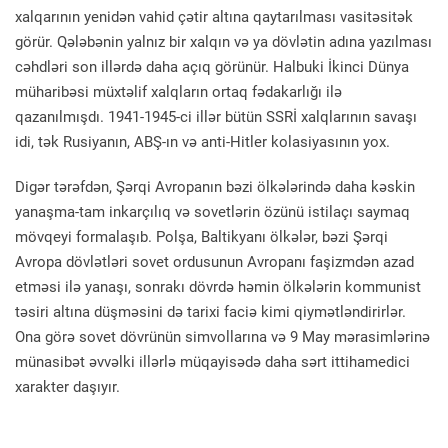
xalqarının yenidən vahid çətir altına qaytarılması vasitəsitək
görür. Qələbənin yalnız bir xalqın və ya dövlətin adına yazılması
cəhdləri son illərdə daha açıq görünür. Halbuki İkinci Dünya
müharibəsi müxtəlif xalqların ortaq fədakarlığı ilə
qazanılmışdı. 1941-1945-ci illər bütün SSRİ xalqlarının savaşı
idi, tək Rusiyanın, ABŞ-ın və anti-Hitler kolasiyasının yox.
Digər tərəfdən, Şərqi Avropanın bəzi ölkələrində daha kəskin
yanaşma-tam inkarçılıq və sovetlərin özünü istilaçı saymaq
mövqeyi formalaşıb. Polşa, Baltikyanı ölkələr, bəzi Şərqi
Avropa dövlətləri sovet ordusunun Avropanı faşizmdən azad
etməsi ilə yanaşı, sonrakı dövrdə həmin ölkələrin kommunist
təsiri altına düşməsini də tarixi faciə kimi qiymətləndirirlər.
Ona görə sovet dövrünün simvollarına və 9 May mərasimlərinə
münasibət əvvəlki illərlə müqayisədə daha sərt ittihamedici
xarakter daşıyır.