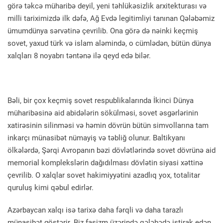
görə təkcə müharibə deyil, yeni təhlükəsizlik arxitekturası və
milli tariximizdə ilk dəfə, Ağ Evdə legitimliyi tanınan Qələbəmiz
ümumdünya sərvətinə çevrilib. Ona görə də nəinki keçmiş
sovet, yaxud türk və islam aləmində, o cümlədən, bütün dünya
xalqları 8 noyabrı təntənə ilə qeyd edə bilər.
Bəli, bir çox keçmiş sovet respublikalarında İkinci Dünya
müharibəsinə aid abidələrin sökülməsi, sovet əsgərlərinin
xatirəsinin silinməsi və həmin dövrün bütün simvollarına tam
inkarçı münasibət nümayiş və təbliğ olunur. Baltikyanı
ölkələrdə, Şərqi Avropanın bəzi dövlətlərində sovet dövrünə aid
memorial komplekslərin dağıdılması dövlətin siyasi xəttinə
çevrilib. O xalqlar sovet hakimiyyətini azadlıq yox, totalitar
quruluş kimi qəbul edirlər.
Azərbaycan xalqı isə tarixə daha fərqli və daha tarazlı
münasibət göstərir. Biz faşizm üzərində qələbədə iştirak edən