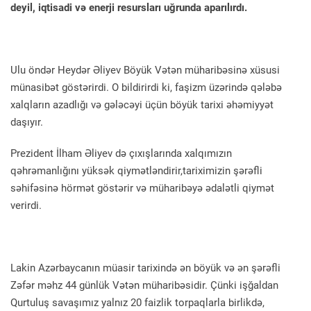
deyil, iqtisadi və enerji resursları uğrunda aparılırdı.
Ulu öndər Heydər Əliyev Böyük Vətən müharibəsinə xüsusi
münasibət göstərirdi. O bildirirdi ki, faşizm üzərində qələbə
xalqların azadlığı və gələcəyi üçün böyük tarixi əhəmiyyət
daşıyır.
Prezident İlham Əliyev də çıxışlarında xalqımızın
qəhrəmanlığını yüksək qiymətləndirir,tariximizin şərəfli
səhifəsinə hörmət göstərir və müharibəyə ədalətli qiymət
verirdi.
Lakin Azərbaycanın müasir tarixində ən böyük və ən şərəfli
Zəfər məhz 44 günlük Vətən müharibəsidir. Çünki işğaldan
Qurtuluş savaşımız yalnız 20 faizlik torpaqlarla birlikdə,