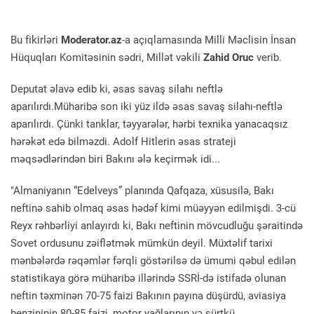
Bu fikirləri
Moderator.az
-a açıqlamasında Milli Məclisin İnsan
Hüquqları Komitəsinin sədri, Millət vəkili
Zahid Oruc
verib.
Deputat əlavə edib ki, əsas savaş silahı neftlə
aparılırdı.Müharibə son iki yüz ildə əsas savaş silahı-neftlə
aparılırdı. Çünki tanklar, təyyarələr, hərbi texnika yanacaqsız
hərəkət edə bilməzdi. Adolf Hitlerin əsas strateji
məqsədlərindən biri Bakını ələ keçirmək idi...
"Almaniyanın “Edelveys” planında Qafqaza, xüsusilə, Bakı
neftinə sahib olmaq əsas hədəf kimi müəyyən edilmişdi. 3-cü
Reyx rəhbərliyi anlayırdı ki, Bakı neftinin mövcudluğu şəraitində
Sovet ordusunu zəiflətmək mümkün deyil. Müxtəlif tarixi
mənbələrdə rəqəmlər fərqli göstərilsə də ümumi qəbul edilən
statistikaya görə müharibə illərində SSRİ-də istifadə olunan
neftin təxminən 70-75 faizi Bakının payına düşürdü, aviasiya
benzininin 80-85 faizi, motor yağlarının və sürtkü