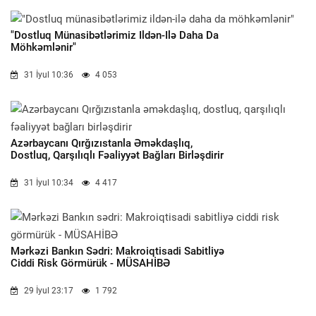
"Dostluq Münasibətlərimiz Ildən-Ilə Daha Da
Möhkəmlənir"
31 İyul 10:36
4 053
Azərbaycanı Qırğızıstanla Əməkdaşlıq,
Dostluq, Qarşılıqlı Fəaliyyət Bağları Birləşdirir
31 İyul 10:34
4 417
Mərkəzi Bankın Sədri: Makroiqtisadi Sabitliyə
Ciddi Risk Görmürük - MÜSAHİBƏ
29 İyul 23:17
1 792