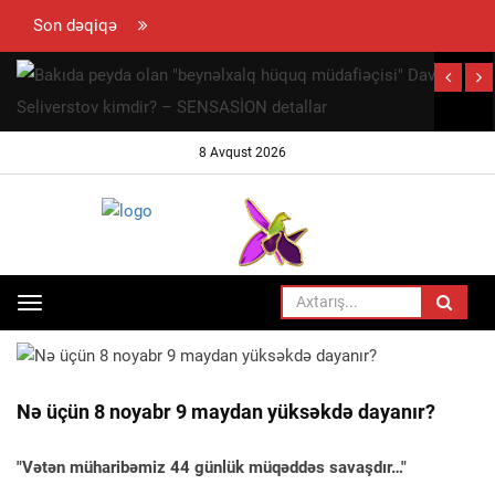
Son dəqiqə
hun
ramovun
ynaya
8 Avqust 2026
 səfəri
ayıb
Toggle
ANA SƏHIFƏ
SIYASƏT
navigation
Nə üçün 8 noyabr 9 maydan yüksəkdə dayanır?
"Vətən müharibəmiz 44 günlük müqəddəs savaşdır…"