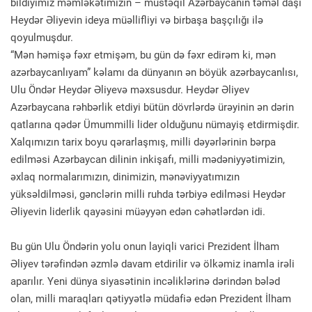
bildiyimiz məmləkətimizin – müstəqil Azərbaycanın təməl daşı
Heydər Əliyevin ideya müəllifliyi və birbaşa başçılığı ilə
qoyulmuşdur.
“Mən həmişə fəxr etmişəm, bu gün də fəxr edirəm ki, mən
azərbaycanlıyam” kəlamı da dünyanın ən böyük azərbaycanlısı,
Ulu Öndər Heydər Əliyevə məxsusdur. Heydər Əliyev
Azərbaycana rəhbərlik etdiyi bütün dövrlərdə ürəyinin ən dərin
qatlarına qədər Ümummilli lider olduğunu nümayiş etdirmişdir.
Xalqımızın tarix boyu qərarlaşmış, milli dəyərlərinin bərpa
edilməsi Azərbaycan dilinin inkişafı, milli mədəniyyətimizin,
əxlaq normalarımızın, dinimizin, mənəviyyatımızın
yüksəldilməsi, gənclərin milli ruhda tərbiyə edilməsi Heydər
Əliyevin liderlik qayəsini müəyyən edən cəhətlərdən idi.
Bu gün Ulu Öndərin yolu onun layiqli varici Prezident İlham
Əliyev tərəfindən əzmlə davam etdirilir və ölkəmiz inamla irəli
aparılır. Yeni dünya siyasətinin incəliklərinə dərindən bələd
olan, milli maraqları qətiyyətlə müdafiə edən Prezident İlham