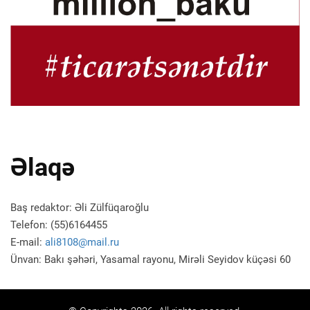
Əlaqə
Baş redaktor: Əli Zülfüqaroğlu
Telefon: (55)6164455
E-mail:
ali8108@mail.ru
Ünvan: Bakı şəhəri, Yasamal rayonu, Mirəli Seyidov küçəsi 60