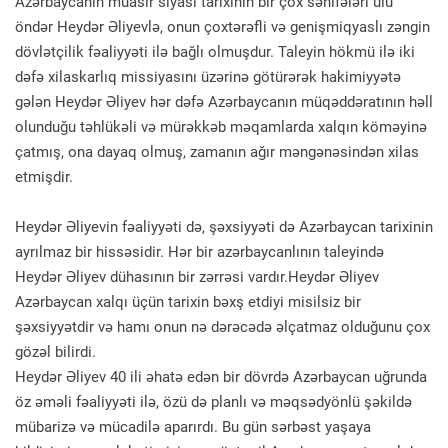
Azərbaycanın müasir siyasi tarixinin bir çox səhifələri ulu
öndər Heydər Əliyevlə, onun çoxtərəfli və genişmiqyaslı zəngin
dövlətçilik fəaliyyəti ilə bağlı olmuşdur. Taleyin hökmü ilə iki
dəfə xilaskarlıq missiyasını üzərinə götürərək hakimiyyətə
gələn Heydər Əliyev hər dəfə Azərbaycanın müqəddəratının həll
olunduğu təhlükəli və mürəkkəb məqamlarda xalqın köməyinə
çatmış, ona dayaq olmuş, zamanın ağır məngənəsindən xilas
etmişdir.
Heydər Əliyevin fəaliyyəti də, şəxsiyyəti də Azərbaycan tarixinin
ayrılmaz bir hissəsidir. Hər bir azərbaycanlının taleyində
Heydər Əliyev dühasının bir zərrəsi vardır.Heydər Əliyev
Azərbaycan xalqı üçün tarixin bəxş etdiyi misilsiz bir
şəxsiyyətdir və hamı onun nə dərəcədə əlçatmaz olduğunu çox
gözəl bilirdi.
Heydər Əliyev 40 ili əhatə edən bir dövrdə Azərbaycan uğrunda
öz əməli fəaliyyəti ilə, özü də planlı və məqsədyönlü şəkildə
mübarizə və mücadilə aparırdı. Bu gün sərbəst yaşaya