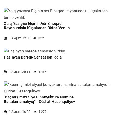
Xalq Yazıçısı Elçinin Adı Binəqədi
Rayonundakı Küçələrdən Birinə Verilib
3 Avqust 12:00
322
Paşinyan Barədə Sensasion Iddia
1 Avqust 20:11
4 466
"Keçmişimizi Siyasi Konyuktura Naminə
Baltalamamalıyıq" - Qüdrət Həsənquliyev
1 Avqust 16:28
4 277