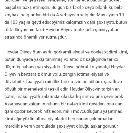
təcrübəli və qətiyyətli rəhbərlər, son dərəcə bacarıqlı dövlət
başçıları bəxş etmişdir. Bu gün biz fəxrlə deyə bilərik ki, belə
xoşbəxt xalqlardan biri də Azərbaycan xalqıdır. May ayının 10-
da 103 yaşını qeyd edəcəyimiz xalqımızın dahi şəxsiyəti, bütün
türk dünyasının fəxri Heydər Əliyev məhz belə şəxsiyyətlər
sırasında önəmli yer tutmuşdur.
Heydər Əliyev ötən əsrin görkəmli siyasi və dövlət xadimi kimi,
bütün dünyada yaxşı tanınmış və artıq öz sağlığında tarixə
düşmüş nəhəng şəxsiyyətdir. Dünya şöhrətli siyasətçi Heydər
Əliyevin bənzərsiz ömür yolu, zəngin ictimai-siyasi və
dövlətçilik fəaliyyəti minillik tariximizin ən nühüm, şərəfli və
böyük bir mərhələsini təşkil edir. Heydər Əliyevin tarixin ən
çətin, məsuliyyətli anlarında xilaskarlıq simvoluna çevrilərək
Azərbaycan xalqınıın ruhuna bir nəfəs kimi qayıdan, onu canı-
qanı qədər sevərək hifz edən, milli mövcudluğunu yaşatmaq
kimi ağır yükün altına çiyinlərini heç nədən çəkinmədən
mərdliklə verən xarqüladə şəxsiyyət olduğu aşkar görünür.