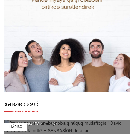
Bakıda Peyda Olan "beynəlxalq Hüquq
XƏBƏR LENTI
Müdafiəçisi" David Seliverstov Kimdir? –
SENSASİON Detallar
5 Avqust 18:17
707
HADISƏ