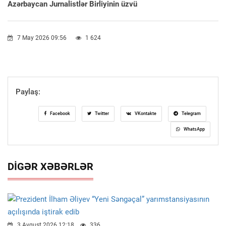
Azərbaycan Jurnalistlər Birliyinin üzvü
7 May 2026 09:56
1 624
Paylaş:
Facebook
Twitter
VKontakte
Telegram
WhatsApp
DIGƏR XƏBƏRLƏR
3 Avqust 2026 12:18
336