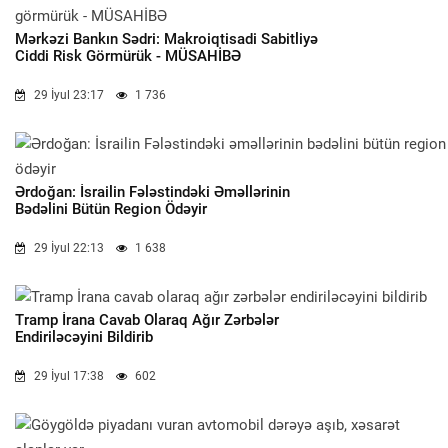
Mərkəzi Bankın Sədri: Makroiqtisadi Sabitliyə
Ciddi Risk Görmürük - MÜSAHİBƏ
29 İyul 23:17
1 736
Ərdoğan: İsrailin Fələstindəki Əməllərinin
Bədəlini Bütün Region Ödəyir
29 İyul 22:13
1 638
Tramp İrana Cavab Olaraq Ağır Zərbələr
Endiriləcəyini Bildirib
29 İyul 17:38
602