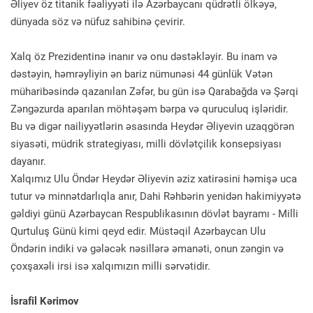
Əliyev öz titanik fəaliyyəti ilə Azərbaycanı qüdrətli ölkəyə,
dünyada söz və nüfuz sahibinə çevirir.
Xalq öz Prezidentinə inanır və onu dəstəkləyir. Bu inam və
dəstəyin, həmrəyliyin ən bariz nümunəsi 44 günlük Vətən
müharibəsində qazanılan Zəfər, bu gün isə Qarabağda və Şərqi
Zəngəzurda aparılan möhtəşəm bərpa və quruculuq işləridir.
Bu və digər nailiyyətlərin əsasında Heydər Əliyevin uzaqgörən
siyasəti, müdrik strategiyası, milli dövlətçilik konsepsiyası
dayanır.
Xalqımız Ulu Öndər Heydər Əliyevin əziz xatirəsini həmişə uca
tutur və minnətdarlıqla anır, Dahi Rəhbərin yenidən hakimiyyətə
gəldiyi günü Azərbaycan Respublikasının dövlət bayramı - Milli
Qurtuluş Günü kimi qeyd edir. Müstəqil Azərbaycan Ulu
Öndərin indiki və gələcək nəsillərə əmanəti, onun zəngin və
çoxşaxəli irsi isə xalqımızın milli sərvətidir.
İsrafil Kərimov