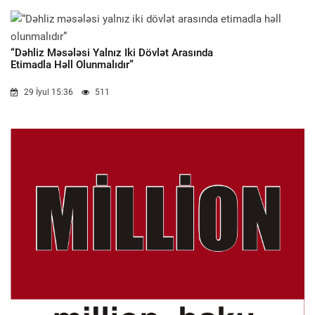
“Dəhliz Məsələsi Yalnız Iki Dövlət Arasında
Etimadla Həll Olunmalıdır”
29 İyul 15:36
511