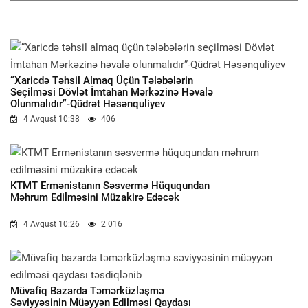
“Xaricdə Təhsil Almaq Üçün Tələbələrin
Seçilməsi Dövlət İmtahan Mərkəzinə Həvalə
Olunmalıdır”-Qüdrət Həsənquliyev
4 Avqust 10:38
406
KTMT Ermənistanın Səsvermə Hüququndan
Məhrum Edilməsini Müzakirə Edəcək
4 Avqust 10:26
2 016
Müvafiq Bazarda Təmərküzləşmə
Səviyyəsinin Müəyyən Edilməsi Qaydası