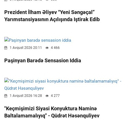
Prezident İlham Əliyev “Yeni Səngəçal”
Yarımstansiyasının Açılışında Iştirak Edib
1 Avqust 2026 20:11
4 466
Paşinyan Barədə Sensasion Iddia
1 Avqust 2026 16:28
4 277
"Keçmişimizi Siyasi Konyuktura Naminə
Baltalamamalıyıq" - Qüdrət Həsənquliyev