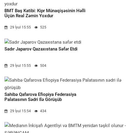
BMT Baş Katibi: Kipr Münaqişəsinin Həlli
Üçün Real Zəmin Yoxdur
29 İyul 15:55
525
Sadır Japarov Qazaxıstana Səfər Etdi
29 İyul 15:55
504
Sahibə Qafarova Efiopiya Federasiya
Palatasının Sədri Ilə Görüşüb
29 İyul 15:54
434