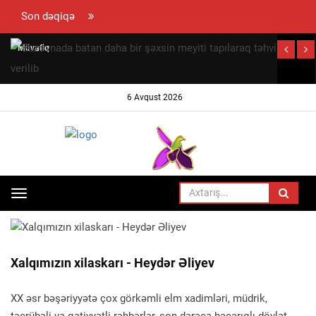
Son dəqiqə
Müvafiq
bazarda
təmərküzləşmə
6 Avqust 2026
səviyyəsinin
müəyyən
edilməsi
qaydası
t
təsdiqlənib
v
Toggle
ANA SƏHIFƏ
SIYASƏT
navigation
Xalqımızın xilaskarı - Heydər Əliyev
XX əsr bəşəriyyətə çox görkəmli elm xadimləri, müdrik,