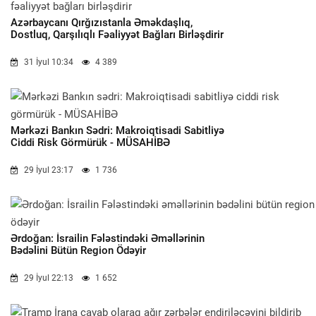
Azərbaycanı Qırğızıstanla Əməkdaşlıq,
Dostluq, Qarşılıqlı Fəaliyyət Bağları Birləşdirir
31 İyul 10:34
4 389
Mərkəzi Bankın Sədri: Makroiqtisadi Sabitliyə
Ciddi Risk Görmürük - MÜSAHİBƏ
29 İyul 23:17
1 736
Ərdoğan: İsrailin Fələstindəki Əməllərinin
Bədəlini Bütün Region Ödəyir
29 İyul 22:13
1 652