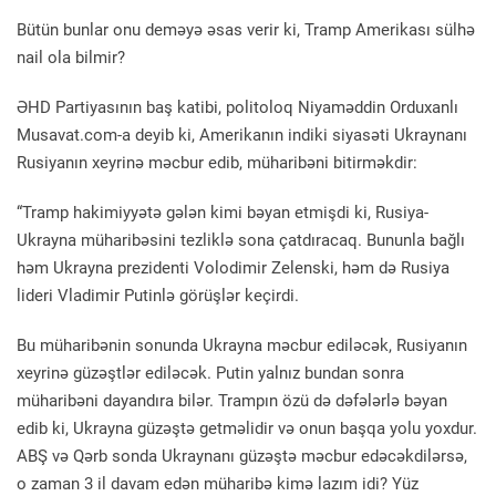
Bütün bunlar onu deməyə əsas verir ki, Tramp Amerikası sülhə
nail ola bilmir?
ƏHD Partiyasının baş katibi, politoloq Niyaməddin Orduxanlı
Musavat.com-a deyib ki, Amerikanın indiki siyasəti Ukraynanı
Rusiyanın xeyrinə məcbur edib, müharibəni bitirməkdir:
“Tramp hakimiyyətə gələn kimi bəyan etmişdi ki, Rusiya-
Ukrayna müharibəsini tezliklə sona çatdıracaq. Bununla bağlı
həm Ukrayna prezidenti Volodimir Zelenski, həm də Rusiya
lideri Vladimir Putinlə görüşlər keçirdi.
Bu müharibənin sonunda Ukrayna məcbur ediləcək, Rusiyanın
xeyrinə güzəştlər ediləcək. Putin yalnız bundan sonra
müharibəni dayandıra bilər. Trampın özü də dəfələrlə bəyan
edib ki, Ukrayna güzəştə getməlidir və onun başqa yolu yoxdur.
ABŞ və Qərb sonda Ukraynanı güzəştə məcbur edəcəkdilərsə,
o zaman 3 il davam edən müharibə kimə lazım idi? Yüz