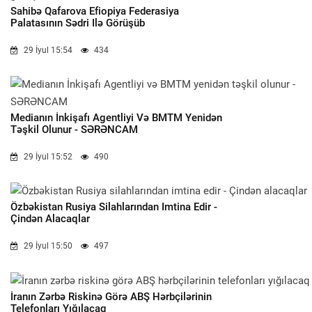
Sahibə Qafarova Efiopiya Federasiya
Palatasının Sədri Ilə Görüşüb
29 İyul 15:54
434
Medianın İnkişafı Agentliyi Və BMTM Yenidən
Təşkil Olunur - SƏRƏNCAM
29 İyul 15:52
490
Özbəkistan Rusiya Silahlarından Imtina Edir -
Çindən Alacaqlar
29 İyul 15:50
497
İranın Zərbə Riskinə Görə ABŞ Hərbçilərinin
Telefonları Yığılacaq