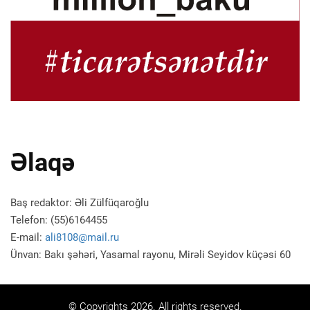
Əlaqə
Baş redaktor: Əli Zülfüqaroğlu
Telefon: (55)6164455
E-mail:
ali8108@mail.ru
Ünvan: Bakı şəhəri, Yasamal rayonu, Mirəli Seyidov küçəsi 60
© Copyrights 2026. All rights reserved.