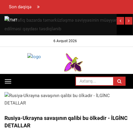
Son dəqiqə
KTMT
Ermənistanın
səsvermə
6 Avqust 2026
hüququndan
məhrum
edilməsini
müzakirə
edəcək
Toggle
ANA SƏHIFƏ
SIYASƏT
navigation
Rusiya-Ukrayna savaşının qalibi bu ölkədir - İLGİNC
DETALLAR