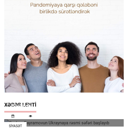
Ceyhun Bayramovun Ukraynaya Rəsmi Səfəri
XƏBƏR LENTI
Başlayıb
08:23
294
SIYASƏT