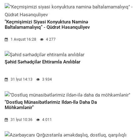
"Keçmişimizi Siyasi Konyuktura Naminə
Baltalamamalıyıq" - Qüdrət Həsənquliyev
1 Avqust 16:28
4 277
Şəhid Sərhədçilər Ehtiramla Anılıblar
31 İyul 14:13
3 934
"Dostluq Münasibətlərimiz Ildən-Ilə Daha Da
Möhkəmlənir"
31 İyul 10:36
4 011