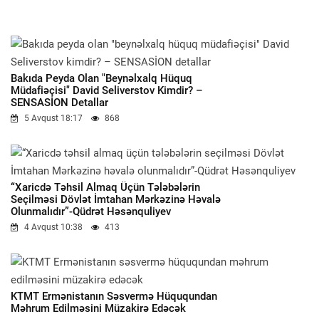
Bakıda Peyda Olan "beynəlxalq Hüquq
Müdafiəçisi" David Seliverstov Kimdir? –
SENSASİON Detallar
5 Avqust 18:17
868
“Xaricdə Təhsil Almaq Üçün Tələbələrin
Seçilməsi Dövlət İmtahan Mərkəzinə Həvalə
Olunmalıdır”-Qüdrət Həsənquliyev
4 Avqust 10:38
413
KTMT Ermənistanın Səsvermə Hüququndan
Məhrum Edilməsini Müzakirə Edəcək