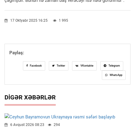
çağırışdır. Bunun nə zaman baş verəcəyi isə hələ görünmür”.
17 Oktyabr 2025 16:25
1 995
Paylaş:
Facebook
Twitter
VKontakte
Telegram
WhatsApp
DIGƏR XƏBƏRLƏR
6 Avqust 2026 08:23
294