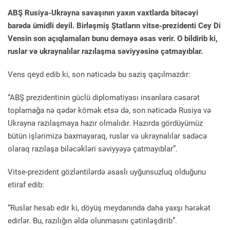
ABŞ Rusiya-Ukrayna savaşının yaxın vaxtlarda bitəcəyi
barədə ümidli deyil. Birləşmiş Ştatların vitse-prezidenti Cey Di
Vensin son açıqlamaları bunu deməyə əsas verir. O bildirib ki,
ruslar və ukraynalılar razılaşma səviyyəsinə çatmayıblar.
Vens qeyd edib ki, son nəticədə bu saziş qaçılmazdır:
“ABŞ prezidentinin güclü diplomatiyası insanlara cəsarət
toplamağa nə qədər kömək etsə də, son nəticədə Rusiya və
Ukrayna razılaşmaya hazır olmalıdır. Hazırda gördüyümüz
bütün işlərimizə baxmayaraq, ruslar və ukraynalılar sadəcə
olaraq razılaşa biləcəkləri səviyyəyə çatmayıblar”.
Vitse-prezident gözləntilərdə əsaslı uyğunsuzluq olduğunu
etiraf edib:
“Ruslar hesab edir ki, döyüş meydanında daha yaxşı hərəkət
edirlər. Bu, razılığın əldə olunmasını çətinləşdirib”.