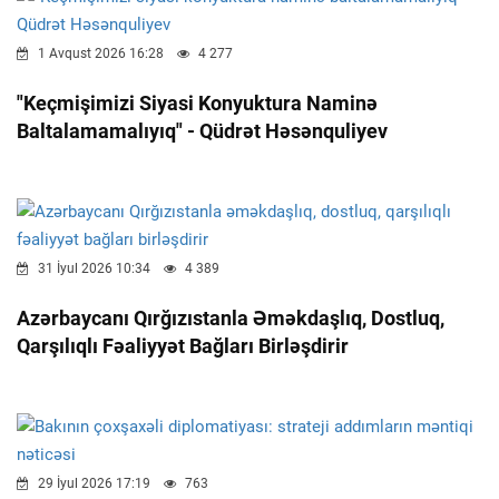
1 Avqust 2026 16:28
4 277
"Keçmişimizi Siyasi Konyuktura Naminə
Baltalamamalıyıq" - Qüdrət Həsənquliyev
31 İyul 2026 10:34
4 389
Azərbaycanı Qırğızıstanla Əməkdaşlıq, Dostluq,
Qarşılıqlı Fəaliyyət Bağları Birləşdirir
29 İyul 2026 17:19
763