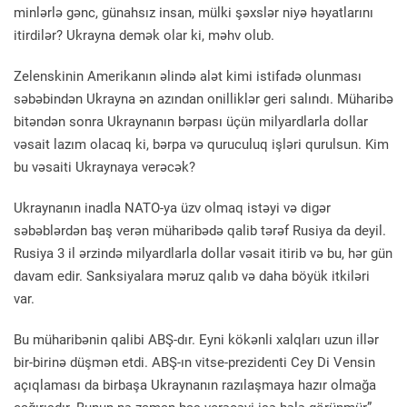
minlərlə gənc, günahsız insan, mülki şəxslər niyə həyatlarını
itirdilər? Ukrayna demək olar ki, məhv olub.
Zelenskinin Amerikanın əlində alət kimi istifadə olunması
səbəbindən Ukrayna ən azından onilliklər geri salındı. Müharibə
bitəndən sonra Ukraynanın bərpası üçün milyardlarla dollar
vəsait lazım olacaq ki, bərpa və quruculuq işləri qurulsun. Kim
bu vəsaiti Ukraynaya verəcək?
Ukraynanın inadla NATO-ya üzv olmaq istəyi və digər
səbəblərdən baş verən müharibədə qalib tərəf Rusiya da deyil.
Rusiya 3 il ərzində milyardlarla dollar vəsait itirib və bu, hər gün
davam edir. Sanksiyalara məruz qalıb və daha böyük itkiləri
var.
Bu müharibənin qalibi ABŞ-dır. Eyni kökənli xalqları uzun illər
bir-birinə düşmən etdi. ABŞ-ın vitse-prezidenti Cey Di Vensin
açıqlaması da birbaşa Ukraynanın razılaşmaya hazır olmağa