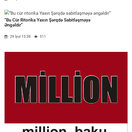
“Bu Cür Ritorika Yaxın Şərqdə Sabitləşməyə
Əngəldir”
29 İyul 15:38
511