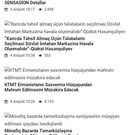
SENSASİON Detallar
5 Avqust 18:17
2 898
“Xaricdə Təhsil Almaq Üçün Tələbələrin
Seçilməsi Dövlət İmtahan Mərkəzinə Həvalə
Olunmalıdır”-Qüdrət Həsənquliyev
4 Avqust 10:38
553
KTMT Ermənistanın Səsvermə Hüququndan
Məhrum Edilməsini Müzakirə Edəcək
4 Avqust 10:26
4 193
Müvafiq Bazarda Təmərküzləşmə