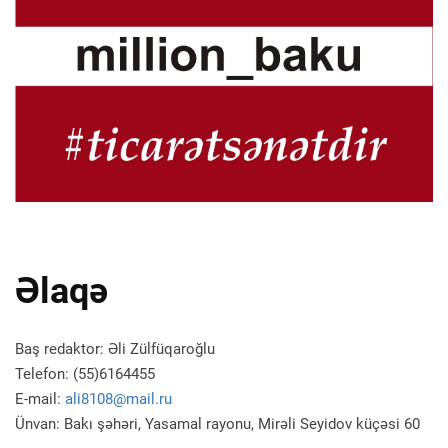
Əlaqə
Baş redaktor: Əli Zülfüqaroğlu
Telefon: (55)6164455
E-mail:
ali8108@mail.ru
Ünvan: Bakı şəhəri, Yasamal rayonu, Mirəli Seyidov küçəsi 60