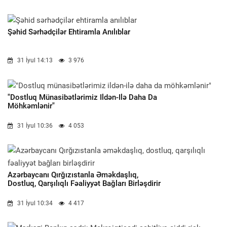
Şəhid Sərhədçilər Ehtiramla Anılıblar
31 İyul 14:13
3 976
"Dostluq Münasibətlərimiz Ildən-Ilə Daha Da
Möhkəmlənir"
31 İyul 10:36
4 053
Azərbaycanı Qırğızıstanla Əməkdaşlıq,
Dostluq, Qarşılıqlı Fəaliyyət Bağları Birləşdirir
31 İyul 10:34
4 417