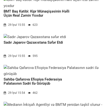
BMT Baş Katibi: Kipr Münaqişəsinin Həlli
Üçün Real Zəmin Yoxdur
29 İyul 15:55
623
Sadır Japarov Qazaxıstana Səfər Etdi
29 İyul 15:55
595
Sahibə Qafarova Efiopiya Federasiya
Palatasının Sədri Ilə Görüşüb
29 İyul 15:54
462