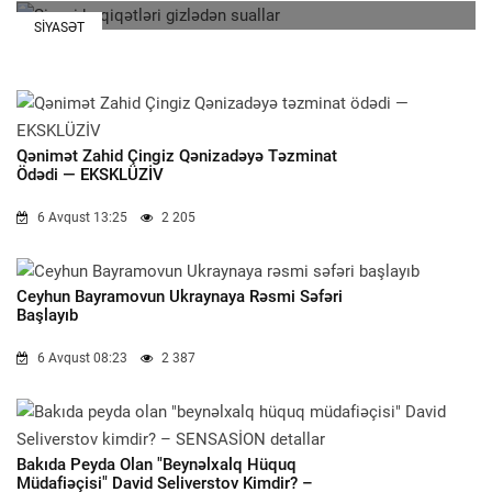
SIYASƏT
Qənimət Zahid Çingiz Qənizadəyə Təzminat
Ödədi — EKSKLÜZİV
6 Avqust 13:25
2 205
Ceyhun Bayramovun Ukraynaya Rəsmi Səfəri
Başlayıb
6 Avqust 08:23
2 387
Bakıda Peyda Olan "beynəlxalq Hüquq
Müdafiəçisi" David Seliverstov Kimdir? –