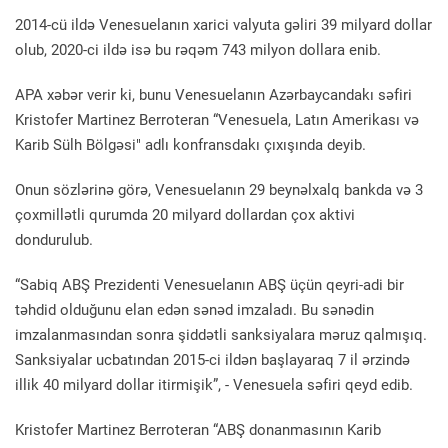
2014-cü ildə Venesuelanın xarici valyuta gəliri 39 milyard dollar
olub, 2020-ci ildə isə bu rəqəm 743 milyon dollara enib.
APA xəbər verir ki, bunu Venesuelanın Azərbaycandakı səfiri
Kristofer Martinez Berroteran “Venesuela, Latın Amerikası və
Karib Sülh Bölgəsi" adlı konfransdakı çıxışında deyib.
Onun sözlərinə görə, Venesuelanın 29 beynəlxalq bankda və 3
çoxmillətli qurumda 20 milyard dollardan çox aktivi
dondurulub.
“Sabiq ABŞ Prezidenti Venesuelanın ABŞ üçün qeyri-adi bir
təhdid olduğunu elan edən sənəd imzaladı. Bu sənədin
imzalanmasından sonra şiddətli sanksiyalara məruz qalmışıq.
Sanksiyalar ucbatından 2015-ci ildən başlayaraq 7 il ərzində
illik 40 milyard dollar itirmişik”, - Venesuela səfiri qeyd edib.
Kristofer Martinez Berroteran “ABŞ donanmasının Karib