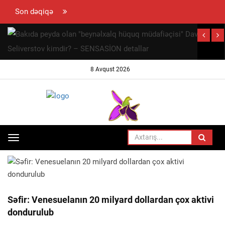
Son dəqiqə
hun
ramovun
ynaya
8 Avqust 2026
 səfəri
ayıb
Toggle
ANA SƏHIFƏ
SIYASƏT
navigation
Səfir: Venesuelanın 20 milyard dollardan çox aktivi
dondurulub