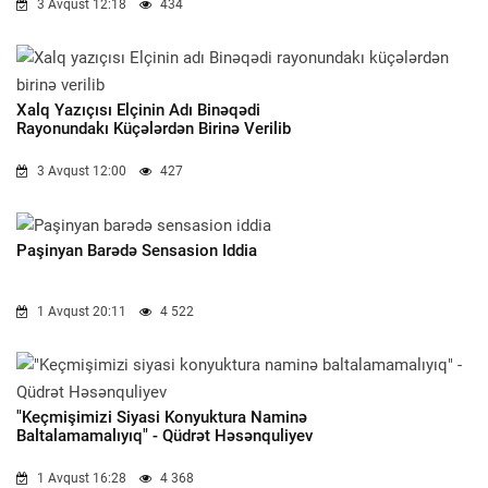
3 Avqust 12:18
434
Xalq Yazıçısı Elçinin Adı Binəqədi
Rayonundakı Küçələrdən Birinə Verilib
3 Avqust 12:00
427
Paşinyan Barədə Sensasion Iddia
1 Avqust 20:11
4 522
"Keçmişimizi Siyasi Konyuktura Naminə
Baltalamamalıyıq" - Qüdrət Həsənquliyev
1 Avqust 16:28
4 368