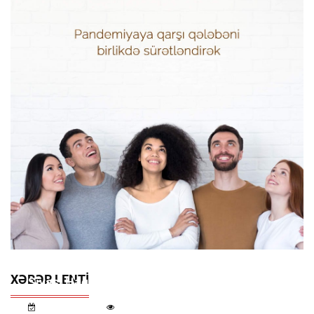
XƏBƏR LENTI
Siyasi Həqiqətləri Gizlədən Suallar
7 Avqust 11:32
1 316