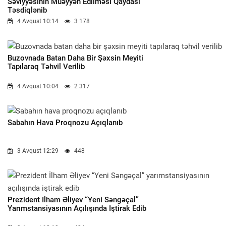
Səviyyəsinin Müəyyən Edilməsi Qaydası
Təsdiqlənib
4 Avqust 10:14
3 178
Buzovnada Batan Daha Bir Şəxsin Meyiti
Tapılaraq Təhvil Verilib
4 Avqust 10:04
2 317
Sabahın Hava Proqnozu Açıqlanıb
3 Avqust 12:29
448
Prezident İlham Əliyev “Yeni Səngəçal”
Yarımstansiyasının Açılışında Iştirak Edib