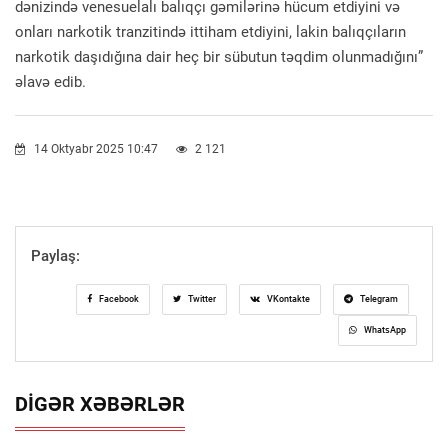
dənizində venesuelalı balıqçı gəmilərinə hücum etdiyini və
onları narkotik tranzitində ittiham etdiyini, lakin balıqçıların
narkotik daşıdığına dair heç bir sübutun təqdim olunmadığını”
əlavə edib.
14 Oktyabr 2025 10:47
2 121
Paylaş:
Facebook
Twitter
VKontakte
Telegram
WhatsApp
DIGƏR XƏBƏRLƏR