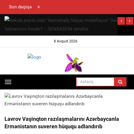
Son dəqiqə
hun
ramovun
ynaya
8 Avqust 2026
 səfəri
ayıb
Toggle
ANA SƏHIFƏ
SIYASƏT
navigation
Lavrov Vaşinqton razılaşmalarını Azərbaycanla
Ermənistanın suveren hüququ adlandırıb