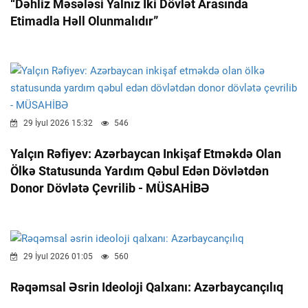
“Dəhliz Məsələsi Yalnız Iki Dövlət Arasında
Etimadla Həll Olunmalıdır”
29 İyul 2026 15:32
546
Yalçın Rəfiyev: Azərbaycan Inkişaf Etməkdə Olan
Ölkə Statusunda Yardım Qəbul Edən Dövlətdən
Donor Dövlətə Çevrilib - MÜSAHİBƏ
29 İyul 2026 01:05
560
Rəqəmsal Əsrin Ideoloji Qalxanı: Azərbaycançılıq