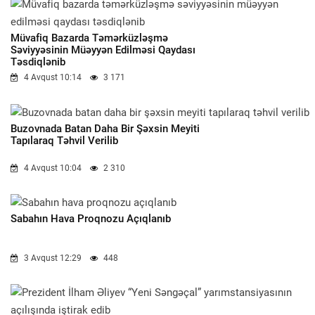
Müvafiq Bazarda Təmərküzləşmə
Səviyyəsinin Müəyyən Edilməsi Qaydası
Təsdiqlənib
4 Avqust 10:14
3 171
Buzovnada Batan Daha Bir Şəxsin Meyiti
Tapılaraq Təhvil Verilib
4 Avqust 10:04
2 310
Sabahın Hava Proqnozu Açıqlanıb
3 Avqust 12:29
448