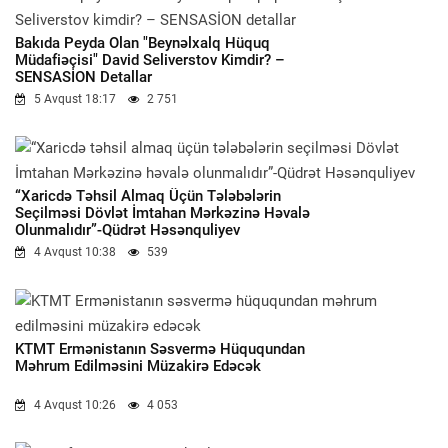
Bakıda Peyda Olan "beynəlxalq Hüquq
Müdafiəçisi" David Seliverstov Kimdir? –
SENSASİON Detallar
5 Avqust 18:17
2 751
“Xaricdə Təhsil Almaq Üçün Tələbələrin
Seçilməsi Dövlət İmtahan Mərkəzinə Həvalə
Olunmalıdır”-Qüdrət Həsənquliyev
4 Avqust 10:38
539
KTMT Ermənistanın Səsvermə Hüququndan
Məhrum Edilməsini Müzakirə Edəcək
4 Avqust 10:26
4 053