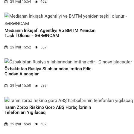
29 İyul 15:54
462
Medianın İnkişafı Agentliyi Və BMTM Yenidən
Təşkil Olunur - SƏRƏNCAM
29 İyul 15:52
567
Özbəkistan Rusiya Silahlarından Imtina Edir -
Çindən Alacaqlar
29 İyul 15:50
539
İranın Zərbə Riskinə Görə ABŞ Hərbçilərinin
Telefonları Yığılacaq
29 İyul 15:49
602