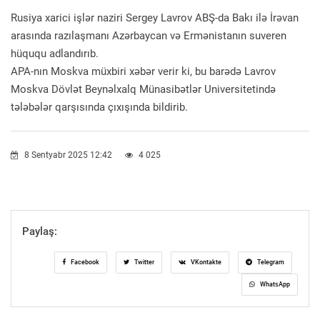
Rusiya xarici işlər naziri Sergey Lavrov ABŞ-da Bakı ilə İrəvan
arasında razılaşmanı Azərbaycan və Ermənistanın suveren
hüququ adlandırıb.
APA-nın Moskva müxbiri xəbər verir ki, bu barədə Lavrov
Moskva Dövlət Beynəlxalq Münasibətlər Universitetində
tələbələr qarşısında çıxışında bildirib.
8 Sentyabr 2025 12:42
4 025
Paylaş:
Facebook
Twitter
VKontakte
Telegram
WhatsApp