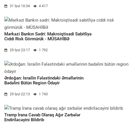
31 İyul 10:34
4 417
Mərkəzi Bankın Sədri: Makroiqtisadi Sabitliyə
Ciddi Risk Görmürük - MÜSAHİBƏ
29 İyul 23:17
1 792
Ərdoğan: İsrailin Fələstindəki Əməllərinin
Bədəlini Bütün Region Ödəyir
29 İyul 22:13
1 743
Tramp İrana Cavab Olaraq Ağır Zərbələr
Endiriləcəyini Bildirib