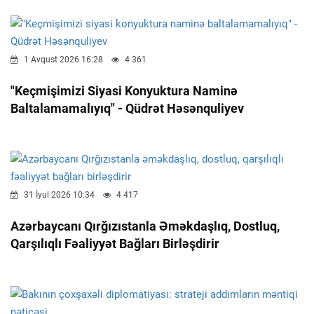
1 Avqust 2026 16:28
4 361
"Keçmişimizi Siyasi Konyuktura Naminə
Baltalamamalıyıq" - Qüdrət Həsənquliyev
31 İyul 2026 10:34
4 417
Azərbaycanı Qırğızıstanla Əməkdaşlıq, Dostluq,
Qarşılıqlı Fəaliyyət Bağları Birləşdirir