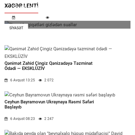
XƏBƏR LENTI
Siyasi Həqiqətləri Gizlədən Suallar
7 Avqust 11:32
1 176
SIYASƏT
Qənimət Zahid Çingiz Qənizadəyə Təzminat
Ödədi — EKSKLÜZİV
6 Avqust 13:25
2 072
Ceyhun Bayramovun Ukraynaya Rəsmi Səfəri
Başlayıb
6 Avqust 08:23
2 247