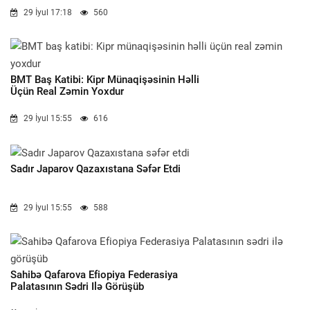
29 İyul 17:18
560
BMT Baş Katibi: Kipr Münaqişəsinin Həlli
Üçün Real Zəmin Yoxdur
29 İyul 15:55
616
Sadır Japarov Qazaxıstana Səfər Etdi
29 İyul 15:55
588
Sahibə Qafarova Efiopiya Federasiya
Palatasının Sədri Ilə Görüşüb