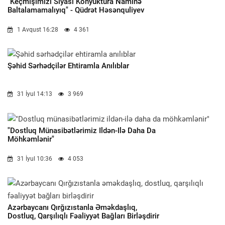
"Keçmişimizi Siyasi Konyuktura Naminə
Baltalamamalıyıq" - Qüdrət Həsənquliyev
1 Avqust 16:28
4 361
Şəhid Sərhədçilər Ehtiramla Anılıblar
31 İyul 14:13
3 969
"Dostluq Münasibətlərimiz Ildən-Ilə Daha Da
Möhkəmlənir"
31 İyul 10:36
4 053
Azərbaycanı Qırğızıstanla Əməkdaşlıq,
Dostluq, Qarşılıqlı Fəaliyyət Bağları Birləşdirir