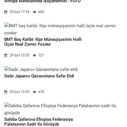
Avropa Mətbuatında Işıqlandırılıb - FOTO
29 İyul 17:18
665
BMT Baş Katibi: Kipr Münaqişəsinin Həlli
Üçün Real Zəmin Yoxdur
29 İyul 15:55
721
Sadır Japarov Qazaxıstana Səfər Etdi
29 İyul 15:55
679
Sahibə Qafarova Efiopiya Federasiya
Palatasının Sədri Ilə Görüşüb