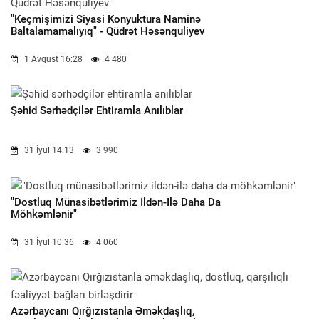
"Keçmişimizi Siyasi Konyuktura Naminə
Baltalamamalıyıq" - Qüdrət Həsənquliyev
1 Avqust 16:28
4 480
Şəhid Sərhədçilər Ehtiramla Anılıblar
31 İyul 14:13
3 990
"Dostluq Münasibətlərimiz Ildən-Ilə Daha Da
Möhkəmlənir"
31 İyul 10:36
4 060
Azərbaycanı Qırğızıstanla Əməkdaşlıq,