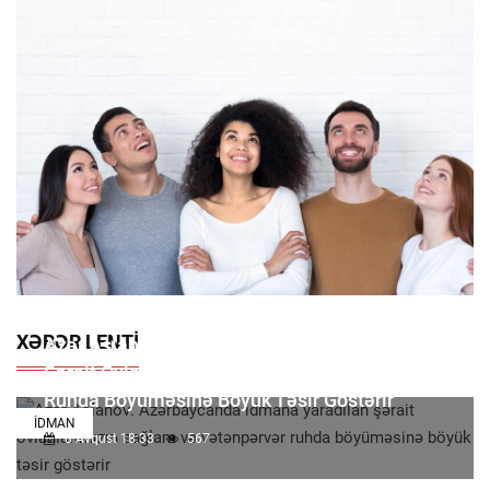
XƏBƏR LENTI
Azər Aslanov: Azərbaycanda Idmana Yaradılan
Şərait Övladlarımızın Sağlam Və Vətənpərvər
Ruhda Böyüməsinə Böyük Təsir Göstərir
İDMAN
8 Avqust 18:33
567