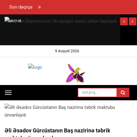
Son dəqiqə
Qənimət
Ceyhun
Zahid
Bayramov
Çingiz
Ukraynay
Qənizadəyə
rəsmi səfər
9 Avqust 2026
təzminat
başlayıb
ödədi —
EKSKLÜZİV
Toggle
ANA SƏHIFƏ
SIYASƏT
navigation
Əli Əsədov Gürcüstanın Baş nazirinə təbrik