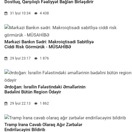
Dostluq, Qarşılıqlı Fəaliyyət Bağları Birləşdirir
31 İyul 10:34
4 438
Mərkəzi Bankın Sədri: Makroiqtisadi Sabitliyə
Ciddi Risk Görmürük - MÜSAHİBƏ
29 İyul 23:17
1 876
Ərdoğan: İsrailin Fələstindəki Əməllərinin
Bədəlini Bütün Region Ödəyir
29 İyul 22:13
1 862
Tramp İrana Cavab Olaraq Ağır Zərbələr
Endiriləcəyini Bildirib