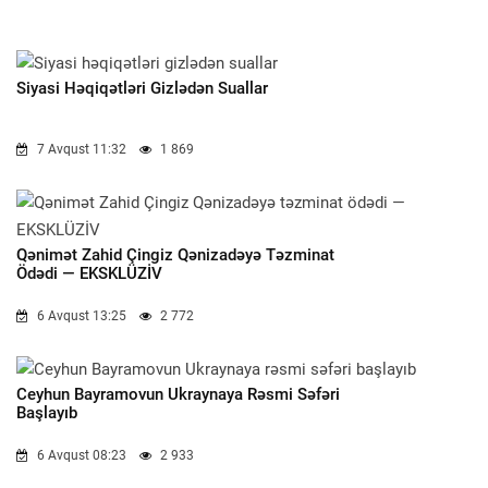
Siyasi Həqiqətləri Gizlədən Suallar
7 Avqust 11:32
1 869
Qənimət Zahid Çingiz Qənizadəyə Təzminat
Ödədi — EKSKLÜZİV
6 Avqust 13:25
2 772
Ceyhun Bayramovun Ukraynaya Rəsmi Səfəri
Başlayıb
6 Avqust 08:23
2 933