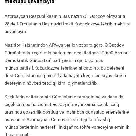
məktubu ünvanlayıb
Azərbaycan Respublikasının Baş naziri Əli Əsədov oktyabrın
28-də Gürcüstanın Baş naziri İrakli Kobaxidzeyə təbrik məktubu
ünvanlayıb.
Nazirlər Kabinetindən APA-ya verilən xəbərə görə, Ə.Əsədov
Gürcüstanda keçirilmiş parlament seçkilərində “Gürcü Arzusu -
Demokratik Gürcüstan” partiyasının qalib gəlməsi
münasibətilə İ.Kobaxidzeyə təbriklərini çatdırıb, bu qələbəni
dost Gürcüstan xalqının ölkədə həyata keçirilən siyasi kursa
dəstəyinin növbəti təsdiqi kimi qiymətləndirib.
Seçkilərin nəticələrinin Gürcüstanın tərəqqisinə və daha da
çiçəklənməsinə xidmət edəcəyinə, eyni zamanda, iki xalq
arasında çoxəsrlik dostluq və mehriban qonşuluq ənənələrinə
əsaslanan Azərbaycan-Gürcüstan strateji tərəfdaşlıq
münasibətlərinin hərtərəfli inkişafına töhfə verəcəyinə əminlik
ifadə olunub.