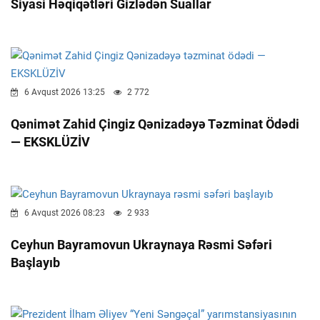
Siyasi Həqiqətləri Gizlədən Suallar
6 Avqust 2026 13:25
2 772
Qənimət Zahid Çingiz Qənizadəyə Təzminat Ödədi
— EKSKLÜZİV
6 Avqust 2026 08:23
2 933
Ceyhun Bayramovun Ukraynaya Rəsmi Səfəri
Başlayıb