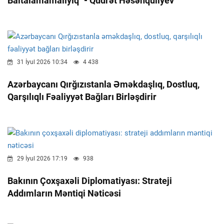
Baltalamamalıyıq" - Qüdrət Həsənquliyev
31 İyul 2026 10:34
4 438
Azərbaycanı Qırğızıstanla Əməkdaşlıq, Dostluq,
Qarşılıqlı Fəaliyyət Bağları Birləşdirir
29 İyul 2026 17:19
938
Bakının Çoxşaxəli Diplomatiyası: Strateji
Addımların Məntiqi Nəticəsi