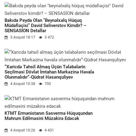
Bakıda Peyda Olan "beynəlxalq Hüquq
Müdafiəçisi" David Seliverstov Kimdir? –
SENSASİON Detallar
5 Avqust 18:17
3 472
“Xaricdə Təhsil Almaq Üçün Tələbələrin
Seçilməsi Dövlət İmtahan Mərkəzinə Həvalə
Olunmalıdır”-Qüdrət Həsənquliyev
4 Avqust 10:38
700
KTMT Ermənistanın Səsvermə Hüququndan
Məhrum Edilməsini Müzakirə Edəcək
4 Avqust 10:26
4 431