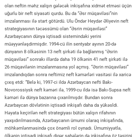
olan neftin məhz xalqın gələcək inkişafına xidmət etməsi üçün
uğurlu bir neft siyasəti qurdu. Bu da “Əsr müqaviləsi”nin
imzalanması ilə start götürdü. Ulu Öndər Heydər Əliyevin neft
strategiyasının təcəssümü olan “Əsrin müqaviləsi”
Azərbaycanın dünya iqtisadi sistemindəki yerini
müəyyənləşdirmişdir. 1994-cü ilin sentyabr ayının 20-də
dünyanın 8 ölkəsinin 13 neft şirkəti ilə bağlanmış "Əsrin
müqaviləsi” sonrakı illərdə daha 19 ölkənin 41 neft şirkəti ilə
26 müqavilənin imzalanmasına yol açmış. “Əsrin müqaviləsi”
imzalandıqdan sonra neftimiz neft kəmərləri vasitəsi ilə xaricə
çıxış etdi: “Belə ki, 1997-ci ildə Azərbaycan nefti Bakı-
Novorossiysk neft kəməri ilə, 1999-cu ildə isə Bakı-Supsa neft
kəməri ilə dünya bazarına çıxarılmışdır. Bundan sonra
Azərbaycan dövlətinin iqtisadi inkişafı daha da yükəsldi.
Həyata keçirilən neft strategiyası bütün xalqın rifahının
yaxşıdırılmasında, Azərbaycanın ümumi olaraq inkişafında,
möhkəmlənməsində çox önəmli rol oynadı. Ümumiyyətlə,
ölkənin iqtisadi inkişafı digər sahələrin də inkişafına öz təsirini