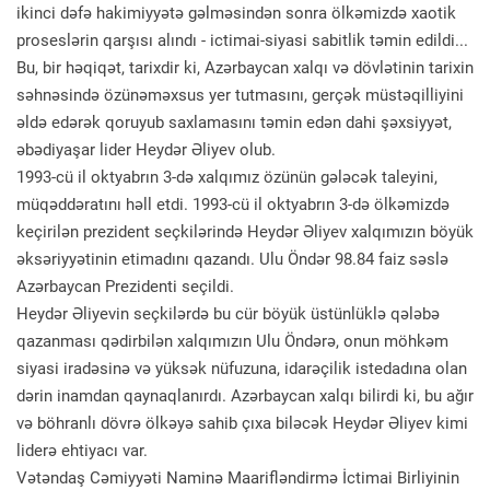
ikinci dəfə hakimiyyətə gəlməsindən sonra ölkəmizdə xaotik
proseslərin qarşısı alındı - ictimai-siyasi sabitlik təmin edildi...
Bu, bir həqiqət, tarixdir ki, Azərbaycan xalqı və dövlətinin tarixin
səhnəsində özünəməxsus yer tutmasını, gerçək müstəqilliyini
əldə edərək qoruyub saxlamasını təmin edən dahi şəxsiyyət,
əbədiyaşar lider Heydər Əliyev olub.
1993-cü il oktyabrın 3-də xalqımız özünün gələcək taleyini,
müqəddəratını həll etdi. 1993-cü il oktyabrın 3-də ölkəmizdə
keçirilən prezident seçkilərində Heydər Əliyev xalqımızın böyük
əksəriyyətinin etimadını qazandı. Ulu Öndər 98.84 faiz səslə
Azərbaycan Prezidenti seçildi.
Heydər Əliyevin seçkilərdə bu cür böyük üstünlüklə qələbə
qazanması qədirbilən xalqımızın Ulu Öndərə, onun möhkəm
siyasi iradəsinə və yüksək nüfuzuna, idarəçilik istedadına olan
dərin inamdan qaynaqlanırdı. Azərbaycan xalqı bilirdi ki, bu ağır
və böhranlı dövrə ölkəyə sahib çıxa biləcək Heydər Əliyev kimi
liderə ehtiyacı var.
Vətəndaş Cəmiyyəti Naminə Maarifləndirmə İctimai Birliyinin