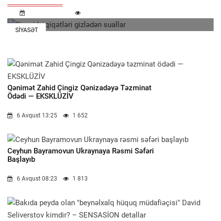
7 Avqust 11:32
728
SIYASƏT
Qənimət Zahid Çingiz Qənizadəyə Təzminat
Ödədi — EKSKLÜZİV
6 Avqust 13:25
1 652
Ceyhun Bayramovun Ukraynaya Rəsmi Səfəri
Başlayıb
6 Avqust 08:23
1 813