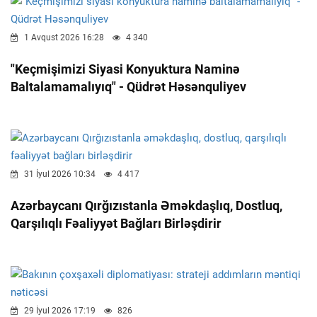
1 Avqust 2026 16:28
4 340
"Keçmişimizi Siyasi Konyuktura Naminə
Baltalamamalıyıq" - Qüdrət Həsənquliyev
31 İyul 2026 10:34
4 417
Azərbaycanı Qırğızıstanla Əməkdaşlıq, Dostluq,
Qarşılıqlı Fəaliyyət Bağları Birləşdirir
29 İyul 2026 17:19
826