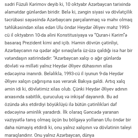
sədri Füzuli Kərimov deyib ki, 10 oktyabr Azərbaycan tarixində
əlamətdar günlərdən biridir. Belə ki, zəngin siyasi və dövlətçilik
təcrübəsi sayəsində Azərbaycanı parçalanmaq və məhv olmaq
təhlükəsindən xilas edən Ulu öndər Heydər Əliyev məhz 1993-
cü il oktyabrın 10-da əlini Konstitusiyaya və “Quran-i Kərim”ə
basaraq Prezident kimi and içib. Həmin dövrün çətinliyi,
Azərbaycanın nə qədər ağır sınaqlarla üz-üzə qaldığı isə hər bir
vətəndaşın xatirindədir: “Azərbaycan xalqı o ağır günlərdə
dövləti və milləti yalnız Heydər Əliyev dühasının xilas
edəcəyinə inanırdı. Beləliklə, 1993-cü il iyunun 9-da Heydər
Əliyev xalqın çağırışına səs verərək Bakıya gəldi. Artıq xalq
əmin idi ki, dövlətimiz xilas olub. Çünki Heydər Əliyev adının
arxasında sabitlik, quruculuq və inkişaf dayanırdı. Bu ad
özündə əks etdirdiyi böyüklüyü ilə bütün çətinlikləri dəf
edəcəyinə əminlik yaradırdı. İlk olaraq Gəncədə yaranan
vəziyyətlə tanış olmaq üçün bu bölgəyə yollanan Ulu öndər bir
daha nümayiş etdirdi ki, onu yalnız xalqının və dövlətinin taleyi
maraqlandırır. Onu yalnız Azərbaycan, dünya