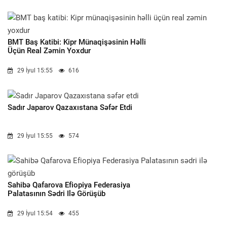
BMT Baş Katibi: Kipr Münaqişəsinin Həlli
Üçün Real Zəmin Yoxdur
29 İyul 15:55
616
Sadır Japarov Qazaxıstana Səfər Etdi
29 İyul 15:55
574
Sahibə Qafarova Efiopiya Federasiya
Palatasının Sədri Ilə Görüşüb
29 İyul 15:54
455