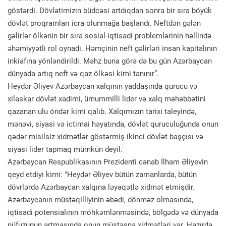
göstərdi. Dövlətimizin büdcəsi artdıqdan sonra bir sıra böyük
dövlət proqramları icra olunmağa başlandı. Neftdən gələn
gəlirlər ölkənin bir sıra sosial-iqtisadi problemlərinin həllində
əhəmiyyətli rol oynadı. Həmçinin neft gəlirləri insan kapitalının
inkiafına yönləndirildi. Məhz buna görə də bu gün Azərbaycan
dünyada artıq neft və qaz ölkəsi kimi tanınır”.
Heydər Əliyev Azərbaycan xalqının yaddaşında qurucu və
xilaskar dövlət xadimi, ümummilli lider və xalq məhəbbətini
qazanan ulu öndər kimi qalıb. Xalqımızın tarixi taleyində,
mənəvi, siyasi və ictimai həyatında, dövlət quruculuğunda onun
qədər misilsiz xidmətlər göstərmiş ikinci dövlət başçısı və
siyasi lider tapmaq mümkün deyil.
Azərbaycan Respublikasının Prezidenti cənab İlham Əliyevin
qeyd etdiyi kimi: "Heydər Əliyev bütün zamanlarda, bütün
dövrlərdə Azərbaycan xalqına ləyaqətlə xidmət etmişdir.
Azərbaycanın müstəqilliyinin əbədi, dönməz olmasında,
iqtisadi potensialının möhkəmlənməsində, bölgədə və dünyada
nüfuzunun artmasında onun müstəsna xidmətləri var. Hazırda