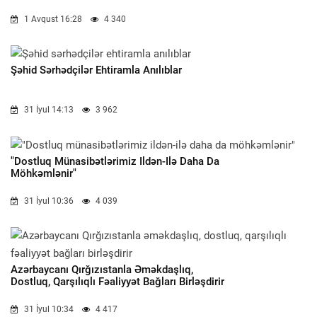
1 Avqust 16:28
4 340
Şəhid Sərhədçilər Ehtiramla Anılıblar
31 İyul 14:13
3 962
"Dostluq Münasibətlərimiz Ildən-Ilə Daha Da
Möhkəmlənir"
31 İyul 10:36
4 039
Azərbaycanı Qırğızıstanla Əməkdaşlıq,
Dostluq, Qarşılıqlı Fəaliyyət Bağları Birləşdirir
31 İyul 10:34
4 417