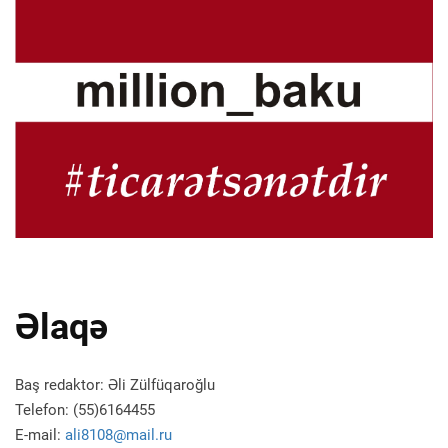
Əlaqə
Baş redaktor: Əli Zülfüqaroğlu
Telefon: (55)6164455
E-mail:
ali8108@mail.ru