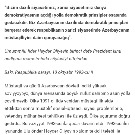
“Bizim daxili siyasətimiz, xarici siyasətimiz dünya
demokratiyasının açdığı yolla demokratik prinsiplər əsasında
gedəcəkdir. Biz Azərbaycanın daxilində demokratik prinsipləri
bərqərar edərək respublikanın xarici siyasətində Azərbaycanın
müstəqilliyini daim qoruyacağıq”.
Ümummilli lider Heydər Əliyevin birinci dəfə Prezident kimi
andiçmə mərasimində söylədiyi nitqindən
Bakı, Respublika sarayı, 10 oktyabr 1993-cü il
Müstəqil və güclü Azərbaycan dövləti indiki yüksək
səviyyəyəyə, dünya arenasında böyük nüfuz sahibinə asan yolla
çevrilməyib. Ölkə 1991-ci ildə yenidən müstəqillik əldə
etdikdən sonra müxtəlif sosial-iqtisadi, siyasi problemlərlə,
vətəndaş müharibəsi təhlükəsi ilə üzləşdi. Ölkə uçuruma doğru
gedirdi… Bu vəziyyət 1993-cü ilə qədər davam etdi. 1993-cü ilin
iyununda Ulu öndər Heydər Əliyevin xalqın təkidli tələbi ilə