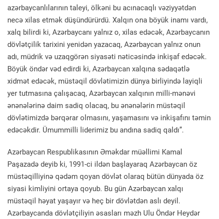
azərbaycanlılarının taleyi, ölkəni bu acınacaqlı vəziyyətdən
necə xilas etmək düşündürürdü. Xalqın ona böyük inamı vardı,
xalq bilirdi ki, Azərbaycanı yalnız o, xilas edəcək, Azərbaycanın
dövlətçilik tarixini yenidən yazacaq, Azərbaycan yalnız onun
adı, müdrik və uzaqgörən siyasəti nəticəsində inkişaf edəcək.
Böyük öndər vəd edirdi ki, Azərbaycan xalqına sədaqətlə
xidmət edəcək, müstəqil dövlətimizin dünya birliyində layiqli
yer tutmasına çalışacaq, Azərbaycan xalqının milli-mənəvi
ənənələrinə daim sadiq olacaq, bu ənənələrin müstəqil
dövlətimizdə bərqərar olmasını, yaşamasını və inkişafını təmin
edəcəkdir. Ümummilli liderimiz bu andına sadiq qaldı”.
Azərbaycan Respublikasının Əməkdar müəllimi Kamal
Paşazadə deyib ki, 1991-ci ildən başlayaraq Azərbaycan öz
müstəqilliyinə qədəm qoyan dövlət olaraq bütün dünyada öz
siyasi kimliyini ortaya qoyub. Bu gün Azərbaycan xalqı
müstəqil həyat yaşayır və heç bir dövlətdən aslı deyil.
Azərbaycanda dövlətçiliyin əsasları məzh Ulu Öndər Heydər