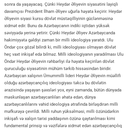
sonra da yaşayacaq. Çünki Heydər Əliyevin siyasətini layiqli
davamçısı Prezident İlham Əliyev uğurla həyata keçirir. Heydər
Əliyevin siyasi kursu dövlət müstəqilliyinin güclənməsinə
xidmət edir. Bunu da Azərbaycanın indiki iqtidarı yüksək
səviyyədə yerinə yetirir. Çünki Heydər Əliyev Azərbaycanda
hakimiyyətə gəldiyi zaman bir milli ideologiya yaratdı. Ulu
Öndər çox gözəl bilirdi ki, milli ideologiyası olmayan dövlət
heç vaxt inkişaf edə bilməz. Milli ideologiyanın yaradılması Ulu
Öndər Heydər Əliyevin rəhbərliyi ilə həyata keçirilən dövlət
quruculuğu siyasətinin mühüm tərkib hissəsindən biridir.
Azərbaycan xalqının Ümummilli lideri Heydər Əliyevin müəllifi
olduğu azərbaycançılıq ideologiyası təkcə bu dövlətin
ərazisində yaşayan şəxsləri yox, eyni zamanda, bütün dünyada
məskunlaşan azərbaycanlıları əhatə edən, dünya
azərbaycanlılarını vahid ideologiya ətrafında birləşdirən milli
məfkurəyə çevrildi. Milli ruhun yüksəlməsi, milli özünüdərkin
inkişafı və xalqın tarixi yaddaşının özünə qaytarılması kimi
fundamental prinsip və vəzifələrə xidmət edən azərbaycançılıq