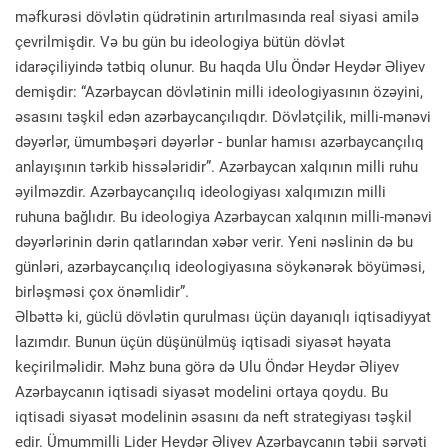
məfkurəsi dövlətin qüdrətinin artırılmasında real siyasi amilə
çevrilmişdir. Və bu gün bu ideologiya bütün dövlət
idarəçiliyində tətbiq olunur. Bu haqda Ulu Öndər Heydər Əliyev
demişdir: “Azərbaycan dövlətinin milli ideologiyasının özəyini,
əsasını təşkil edən azərbaycançılıqdır. Dövlətçilik, milli-mənəvi
dəyərlər, ümumbəşəri dəyərlər - bunlar hamısı azərbaycançılıq
anlayışının tərkib hissələridir”. Azərbaycan xalqının milli ruhu
əyilməzdir. Azərbaycançılıq ideologiyası xalqımızın milli
ruhuna bağlıdır. Bu ideologiya Azərbaycan xalqının milli-mənəvi
dəyərlərinin dərin qatlarından xəbər verir. Yeni nəslinin də bu
günləri, azərbaycançılıq ideologiyasına söykənərək böyüməsi,
birləşməsi çox önəmlidir”.
Əlbəttə ki, güclü dövlətin qurulması üçün dayanıqlı iqtisadiyyat
lazımdır. Bunun üçün düşünülmüş iqtisadi siyasət həyata
keçirilməlidir. Məhz buna görə də Ulu Öndər Heydər Əliyev
Azərbaycanın iqtisadi siyasət modelini ortaya qoydu. Bu
iqtisadi siyasət modelinin əsasını da neft strategiyası təşkil
edir. Ümummilli Lider Heydər Əliyev Azərbaycanın təbii sərvəti