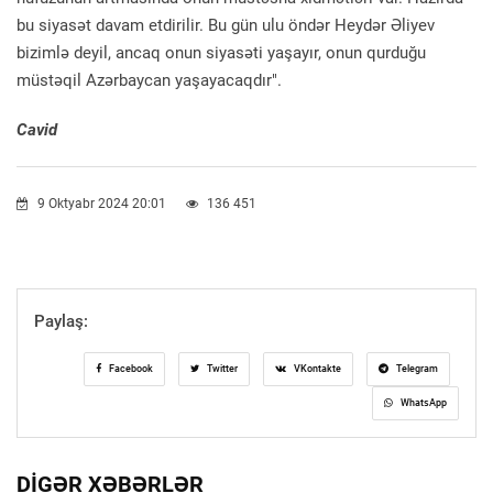
bu siyasət davam etdirilir. Bu gün ulu öndər Heydər Əliyev
bizimlə deyil, ancaq onun siyasəti yaşayır, onun qurduğu
müstəqil Azərbaycan yaşayacaqdır".
Cavid
9 Oktyabr 2024 20:01
136 451
Paylaş:
Facebook
Twitter
VKontakte
Telegram
WhatsApp
DIGƏR XƏBƏRLƏR