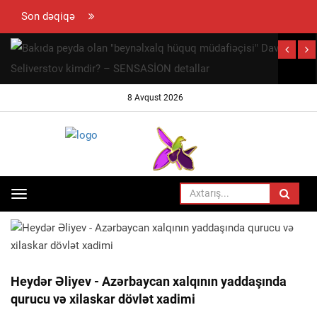
Son dəqiqə
hun
ramovun
ynaya
8 Avqust 2026
 səfəri
ayıb
Toggle
ANA SƏHIFƏ
SIYASƏT
navigation
Heydər Əliyev - Azərbaycan xalqının yaddaşında
qurucu və xilaskar dövlət xadimi