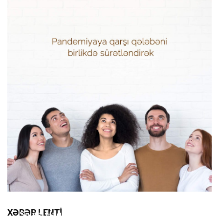
XƏBƏR LENTI
Siyasi Həqiqətləri Gizlədən Suallar