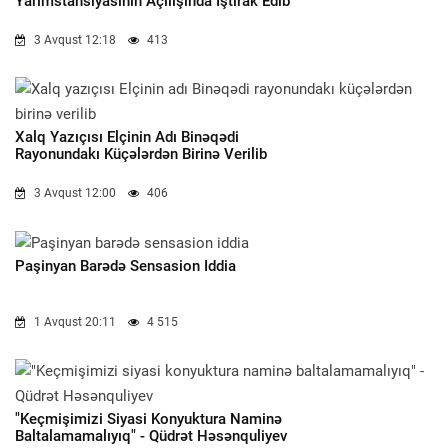
Yarımstansiyasının Açılışında Iştirak Edib
3 Avqust 12:18
413
Xalq Yazıçısı Elçinin Adı Binəqədi
Rayonundakı Küçələrdən Birinə Verilib
3 Avqust 12:00
406
Paşinyan Barədə Sensasion Iddia
1 Avqust 20:11
4 515
"Keçmişimizi Siyasi Konyuktura Naminə
Baltalamamalıyıq" - Qüdrət Həsənquliyev