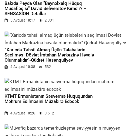
Bakıda Peyda Olan "beynəlxalq Hüquq
Müdafiəçisi" David Seliverstov Kimdir? –
SENSASİON Detallar
5 Avqust 18:17
2 331
“Xaricdə Təhsil Almaq Üçün Tələbələrin
Seçilməsi Dövlət İmtahan Mərkəzinə Həvalə
Olunmalıdır”-Qüdrət Həsənquliyev
4 Avqust 10:38
532
KTMT Ermənistanın Səsvermə Hüququndan
Məhrum Edilməsini Müzakirə Edəcək
4 Avqust 10:26
3 612