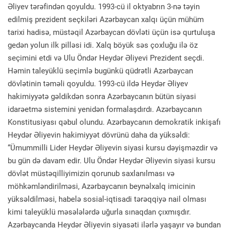
Əliyev tərəfindən qoyuldu. 1993-cü il oktyabrın 3-nə təyin
edilmiş prezident seçkiləri Azərbaycan xalqı üçün mühüm
tarixi hadisə, müstəqil Azərbaycan dövləti üçün isə qurtuluşa
gedən yolun ilk pilləsi idi. Xalq böyük səs çoxluğu ilə öz
seçimini etdi və Ulu Öndər Heydər Əliyevi Prezident seçdi.
Həmin taleyüklü seçimlə bugünkü qüdrətli Azərbaycan
dövlətinin təməli qoyuldu. 1993-cü ildə Heydər Əliyev
hakimiyyətə gəldikdən sonra Azərbaycanın bütün siyasi
idarəetmə sistemini yenidən formalaşdırdı. Azərbaycanın
Konstitusiyası qəbul olundu. Azərbaycanın demokratik inkişafı
Heydər Əliyevin hakimiyyət dövrünü daha da yüksəldi:
“Ümummilli Lider Heydər Əliyevin siyasi kursu dəyişməzdir və
bu gün də davam edir. Ulu Öndər Heydər Əliyevin siyasi kursu
dövlət müstəqilliyimizin qorunub saxlanılması və
möhkəmləndirilməsi, Azərbaycanın beynəlxalq imicinin
yüksəldilməsi, habelə sosial-iqtisadi tərəqqiyə nail olması
kimi taleyüklü məsələlərdə uğurla sınaqdan çıxmışdır.
Azərbaycanda Heydər Əliyevin siyasəti ilərlə yaşayır və bundan