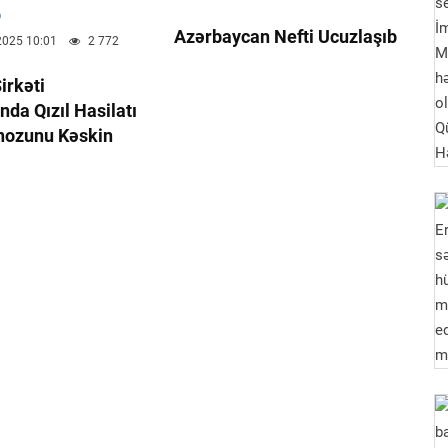
Azərbaycan Nefti Ucuzlaşıb
2025 10:01
2 772
irkəti
da Qızıl Hasilatı
nozunu Kəskin