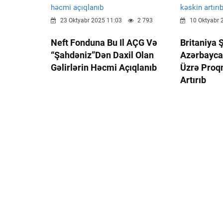
23 Oktyabr 2025 11:03
2 793
10 Oktyabr 
Neft Fonduna Bu Il AÇG Və
Britaniya Ş
“Şahdəniz”dən Daxil Olan
Azərbaycan
Gəlirlərin Həcmi Açıqlanıb
Üzrə Proq
Artırıb