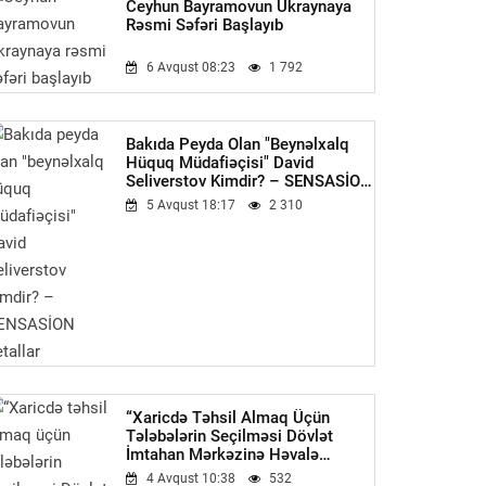
Ceyhun Bayramovun Ukraynaya
Rəsmi Səfəri Başlayıb
6 Avqust 08:23
1 792
Bakıda Peyda Olan "beynəlxalq
Hüquq Müdafiəçisi" David
Seliverstov Kimdir? – SENSASİON
Detallar
5 Avqust 18:17
2 310
“Xaricdə Təhsil Almaq Üçün
Tələbələrin Seçilməsi Dövlət
İmtahan Mərkəzinə Həvalə
Olunmalıdır”-Qüdrət Həsənquliyev
4 Avqust 10:38
532