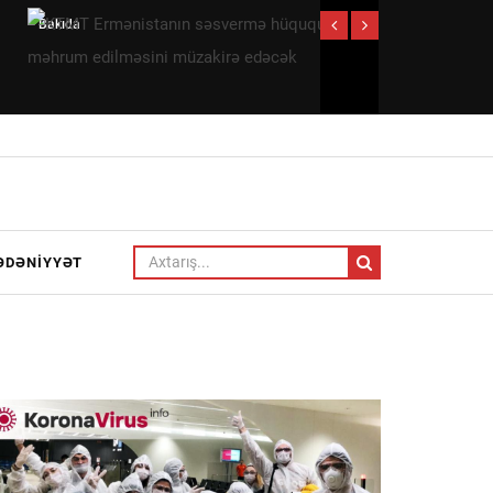
KTMT
Siyasi
Ermənistanın
həqiqətləri
səsvermə
gizlədən
hüququndan
suallar
məhrum
edilməsini
müzakirə
edəcək
ƏDƏNIYYƏT