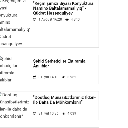
"Keçmişimizi Siyasi Konyuktura
Naminə Baltalamamalıyıq" -
Qüdrət Həsənquliyev
1 Avqust 16:28
4 340
Şəhid Sərhədçilər Ehtiramla
Anılıblar
31 İyul 14:13
3 962
"Dostluq Münasibətlərimiz Ildən-
Ilə Daha Da Möhkəmlənir"
31 İyul 10:36
4 039