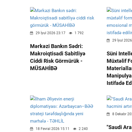
29 İyul 2026 23:17
1 792
29 İyul 2026
Mərkəzi Bankın Sədri:
Makroiqtisadi Sabitliyə
Süni Intel
Ciddi Risk Görmürük -
Müxtəlif F
MÜSAHİBƏ
Materialla
Manipulya
Istifadə Ed
8 Dekabr 20
"Saudi Ar
18 Fevral 2026 15:11
2 240