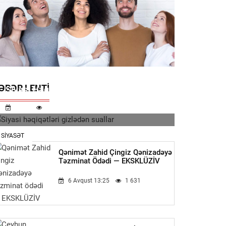
ƏBƏR LENTI
Siyasi Həqiqətləri Gizlədən Suallar
11:32
707
SIYASƏT
Qənimət Zahid Çingiz Qənizadəyə
Təzminat Ödədi — EKSKLÜZİV
6 Avqust 13:25
1 631