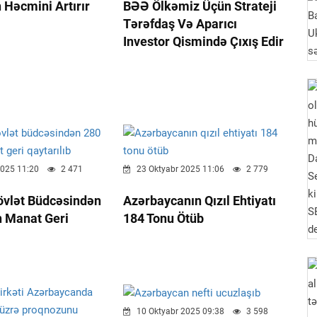
n Həcmini Artırır
BƏƏ Ölkəmiz Üçün Strateji
Tərəfdaş Və Aparıcı
Investor Qismində Çıxış Edir
025 11:20
2 471
23 Oktyabr 2025 11:06
2 779
övlət Büdcəsindən
Azərbaycanın Qızıl Ehtiyatı
n Manat Geri
184 Tonu Ötüb
10 Oktyabr 2025 09:38
3 598