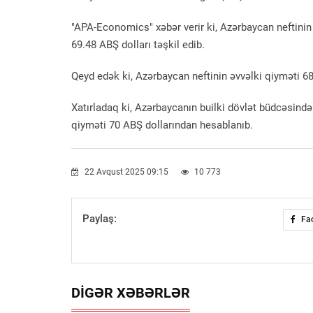
"APA-Economics" xəbər verir ki, Azərbaycan neftinin 
69.48 ABŞ dolları təşkil edib.
Qeyd edək ki, Azərbaycan neftinin əvvəlki qiyməti 68.
Xatırladaq ki, Azərbaycanın builki dövlət büdcəsində 
qiyməti 70 ABŞ dollarından hesablanıb.
22 Avqust 2025 09:15
10 773
Paylaş:
Fa
DIGƏR XƏBƏRLƏR