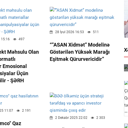
28 İyul 2026 16:53
511
 15:16
497
“”ASAN Xidmət” Modelinə
X
lekt Məhsulu Olan
Göstərilən Yüksək Marağı
ormatlı
Eşitmək Qürurvericidir”
r Emosional
siyalar Üçün
ilir - ŞƏRH
25 11:07
2 191
2 Dekabr 2025 22:02
2 303
amco" Qaz