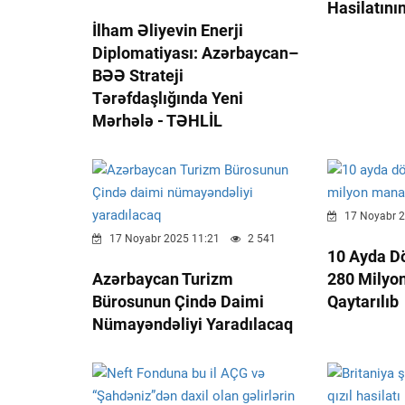
Hasilatını
İlham Əliyevin Enerji
Diplomatiyası: Azərbaycan–
BƏƏ Strateji
Tərəfdaşlığında Yeni
Mərhələ - TƏHLİL
17 Noyabr 2
17 Noyabr 2025 11:21
2 541
10 Ayda D
Azərbaycan Turizm
280 Milyo
Bürosunun Çində Daimi
Qaytarılıb
Nümayəndəliyi Yaradılacaq