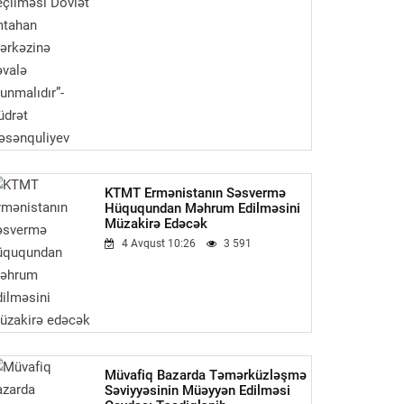
KTMT Ermənistanın Səsvermə
Hüququndan Məhrum Edilməsini
Müzakirə Edəcək
4 Avqust 10:26
3 591
Müvafiq Bazarda Təmərküzləşmə
Səviyyəsinin Müəyyən Edilməsi