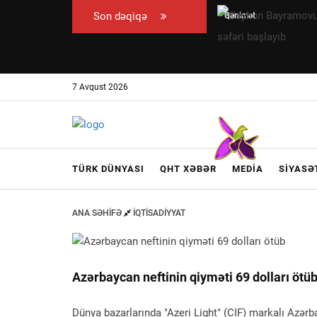
Son dəqiqə
Qənimət
Ceyhun
Zahid
Bayramovun
Çingiz
Ukraynaya
Qənizadəyə
rəsmi səfəri
7 Avqust 2026
təzminat
başlayıb
ödədi —
EKSKLÜZİV
TÜRK DÜNYASI
QHT XƏBƏR
MEDIA
SIYASƏ
ANA SƏHIFƏ
İQTISADIYYAT
Azərbaycan neftinin qiyməti 69 dolları ötü
Dünya bazarlarında "Azeri Light" (CIF) markalı Azərb