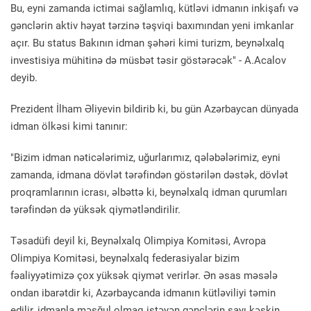
Bu, eyni zamanda ictimai sağlamlıq, kütləvi idmanın inkişafı və
gənclərin aktiv həyat tərzinə təşviqi baxımından yeni imkanlar
açır. Bu status Bakının idman şəhəri kimi turizm, beynəlxalq
investisiya mühitinə də müsbət təsir göstərəcək" - A.Acalov
deyib.
Prezident İlham Əliyevin bildirib ki, bu gün Azərbaycan dünyada
idman ölkəsi kimi tanınır:
"Bizim idman nəticələrimiz, uğurlarımız, qələbələrimiz, eyni
zamanda, idmana dövlət tərəfindən göstərilən dəstək, dövlət
proqramlarının icrası, əlbəttə ki, beynəlxalq idman qurumları
tərəfindən də yüksək qiymətləndirilir.
Təsadüfi deyil ki, Beynəlxalq Olimpiya Komitəsi, Avropa
Olimpiya Komitəsi, beynəlxalq federasiyalar bizim
fəaliyyətimizə çox yüksək qiymət verirlər. Ən əsas məsələ
ondan ibarətdir ki, Azərbaycanda idmanın kütləviliyi təmin
edilir, idmanla məşğul olmaq istəyən gənclərin sayı kəskin