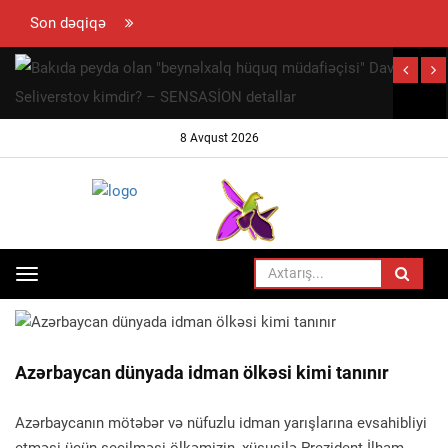
Son dəqiqə
hun
ramovun
ynaya
8 Avqust 2026
 səfəri
ayıb
Toggle
ANA SƏHIFƏ
İDMAN
navigation
Azərbaycan dünyada idman ölkəsi kimi tanınır
Azərbaycanın mötəbər və nüfuzlu idman yarışlarına evsahibliyi