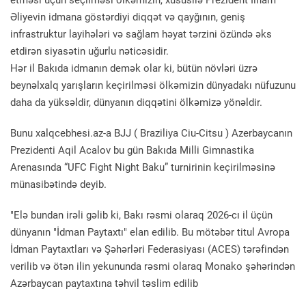
etməsi üçün seçilməsi ölkəmizin, xüsusilə Prezident İlham
Əliyevin idmana göstərdiyi diqqət və qayğının, geniş
infrastruktur layihələri və sağlam həyat tərzini özündə əks
etdirən siyasətin uğurlu nəticəsidir.
Hər il Bakıda idmanın demək olar ki, bütün növləri üzrə
beynəlxalq yarışların keçirilməsi ölkəmizin dünyadakı nüfuzunu
daha da yüksəldir, dünyanın diqqətini ölkəmizə yönəldir.
Bunu xalqcebhesi.az-a BJJ ( Braziliya Ciu-Citsu ) Azerbaycanın
Prezidenti Aqil Acalov bu gün Bakıda Milli Gimnastika
Arenasında “UFC Fight Night Baku” turnirinin keçirilməsinə
münasibətində deyib.
"Elə bundan irəli gəlib ki, Bakı rəsmi olaraq 2026-cı il üçün
dünyanın "İdman Paytaxtı" elan edilib. Bu mötəbər titul Avropa
İdman Paytaxtları və Şəhərləri Federasiyası (ACES) tərəfindən
verilib və ötən ilin yekununda rəsmi olaraq Monako şəhərindən
Azərbaycan paytaxtına təhvil təslim edilib