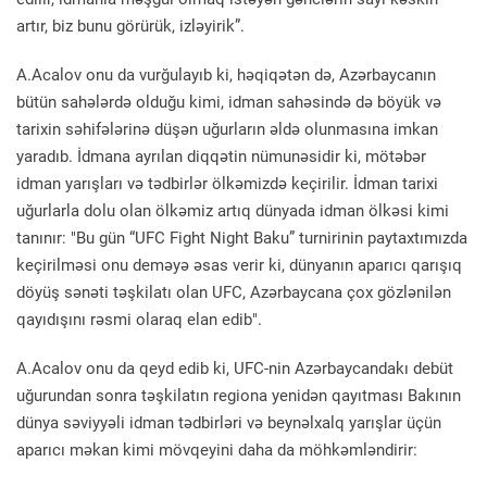
artır, biz bunu görürük, izləyirik”.
A.Acalov onu da vurğulayıb ki, həqiqətən də, Azərbaycanın
bütün sahələrdə olduğu kimi, idman sahəsində də böyük və
tarixin səhifələrinə düşən uğurların əldə olunmasına imkan
yaradıb. İdmana ayrılan diqqətin nümunəsidir ki, mötəbər
idman yarışları və tədbirlər ölkəmizdə keçirilir. İdman tarixi
uğurlarla dolu olan ölkəmiz artıq dünyada idman ölkəsi kimi
tanınır: "Bu gün “UFC Fight Night Baku” turnirinin paytaxtımızda
keçirilməsi onu deməyə əsas verir ki, dünyanın aparıcı qarışıq
döyüş sənəti təşkilatı olan UFC, Azərbaycana çox gözlənilən
qayıdışını rəsmi olaraq elan edib".
A.Acalov onu da qeyd edib ki, UFC-nin Azərbaycandakı debüt
uğurundan sonra təşkilatın regiona yenidən qayıtması Bakının
dünya səviyyəli idman tədbirləri və beynəlxalq yarışlar üçün
aparıcı məkan kimi mövqeyini daha da möhkəmləndirir: