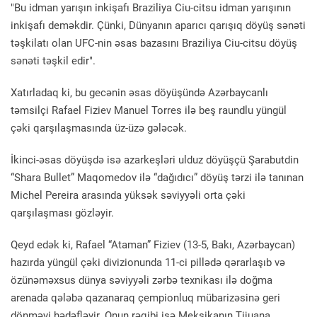
"Bu idman yarışın inkişafı Braziliya Ciu-citsu idman yarışının
inkişafı deməkdir. Çünki, Dünyanın aparıcı qarışıq döyüş sənəti
təşkilatı olan UFC-nin əsas bazasını Braziliya Ciu-citsu döyüş
sənəti təşkil edir".
Xatırladaq ki, bu gecənin əsas döyüşündə Azərbaycanlı
təmsilçi Rafael Fiziev Manuel Torres ilə beş raundlu yüngül
çəki qarşılaşmasında üz-üzə gələcək.
İkinci-əsas döyüşdə isə azarkeşləri ulduz döyüşçü Şarabutdin
“Shara Bullet” Maqomedov ilə “dağıdıcı” döyüş tərzi ilə tanınan
Michel Pereira arasında yüksək səviyyəli orta çəki
qarşılaşması gözləyir.
Qeyd edək ki, Rafael “Ataman” Fiziev (13-5, Bakı, Azərbaycan)
hazırda yüngül çəki divizionunda 11-ci pillədə qərarlaşıb və
özünəməxsus dünya səviyyəli zərbə texnikası ilə doğma
arenada qələbə qazanaraq çempionluq mübarizəsinə geri
dönməyi hədəfləyir. Onun rəqibi isə Meksikanın Tijuana