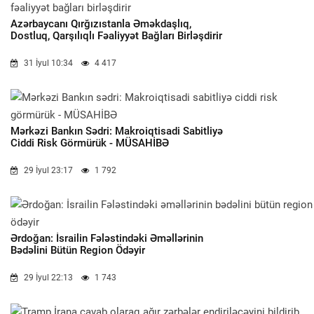
Azərbaycanı Qırğızıstanla Əməkdaşlıq,
Dostluq, Qarşılıqlı Fəaliyyət Bağları Birləşdirir
31 İyul 10:34
4 417
Mərkəzi Bankın Sədri: Makroiqtisadi Sabitliyə
Ciddi Risk Görmürük - MÜSAHİBƏ
29 İyul 23:17
1 792
Ərdoğan: İsrailin Fələstindəki Əməllərinin
Bədəlini Bütün Region Ödəyir
29 İyul 22:13
1 743