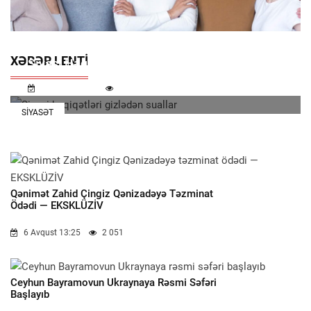
XƏBƏR LENTI
Siyasi Həqiqətləri Gizlədən Suallar
7 Avqust 11:32
1 155
SIYASƏT
Qənimət Zahid Çingiz Qənizadəyə Təzminat
Ödədi — EKSKLÜZİV
6 Avqust 13:25
2 051
Ceyhun Bayramovun Ukraynaya Rəsmi Səfəri
Başlayıb