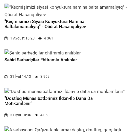
"Keçmişimizi Siyasi Konyuktura Naminə
Baltalamamalıyıq" - Qüdrət Həsənquliyev
1 Avqust 16:28
4 361
Şəhid Sərhədçilər Ehtiramla Anılıblar
31 İyul 14:13
3 969
"Dostluq Münasibətlərimiz Ildən-Ilə Daha Da
Möhkəmlənir"
31 İyul 10:36
4 053