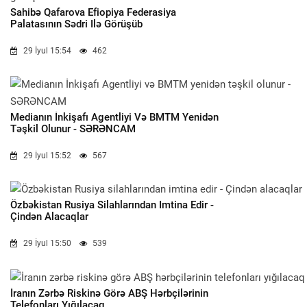
Sahibə Qafarova Efiopiya Federasiya
Palatasının Sədri Ilə Görüşüb
29 İyul 15:54
462
Medianın İnkişafı Agentliyi Və BMTM Yenidən
Təşkil Olunur - SƏRƏNCAM
29 İyul 15:52
567
Özbəkistan Rusiya Silahlarından Imtina Edir -
Çindən Alacaqlar
29 İyul 15:50
539
İranın Zərbə Riskinə Görə ABŞ Hərbçilərinin
Telefonları Yığılacaq