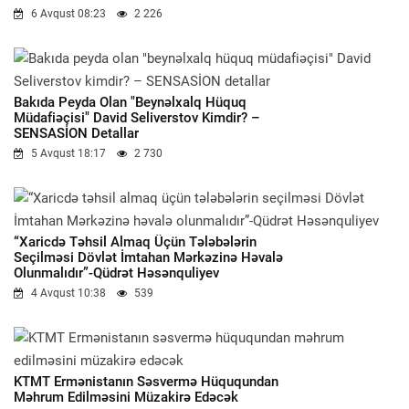
6 Avqust 08:23
2 226
Bakıda Peyda Olan "beynəlxalq Hüquq
Müdafiəçisi" David Seliverstov Kimdir? –
SENSASİON Detallar
5 Avqust 18:17
2 730
“Xaricdə Təhsil Almaq Üçün Tələbələrin
Seçilməsi Dövlət İmtahan Mərkəzinə Həvalə
Olunmalıdır”-Qüdrət Həsənquliyev
4 Avqust 10:38
539
KTMT Ermənistanın Səsvermə Hüququndan
Məhrum Edilməsini Müzakirə Edəcək