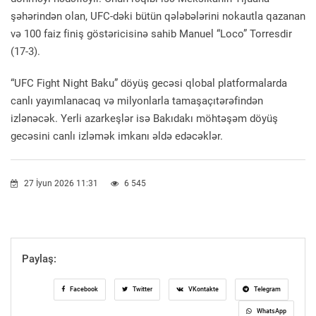
şəhərindən olan, UFC-dəki bütün qələbələrini nokautla qazanan
və 100 faiz finiş göstəricisinə sahib Manuel “Loco” Torresdir
(17-3).
“UFC Fight Night Baku” döyüş gecəsi qlobal platformalarda
canlı yayımlanacaq və milyonlarla tamaşaçıtərəfindən
izlənəcək. Yerli azarkeşlər isə Bakıdakı möhtəşəm döyüş
gecəsini canlı izləmək imkanı əldə edəcəklər.
27 İyun 2026 11:31
6 545
Paylaş:
Facebook
Twitter
VKontakte
Telegram
WhatsApp