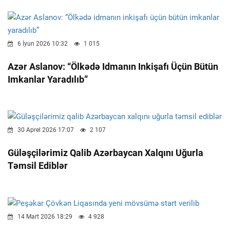
6 İyun 2026 10:32
1 015
Azər Aslanov: “Ölkədə Idmanın Inkişafı Üçün Bütün
Imkanlar Yaradılıb”
30 Aprel 2026 17:07
2 107
Güləşçilərimiz Qalib Azərbaycan Xalqını Uğurla
Təmsil Ediblər
14 Mart 2026 18:29
4 928